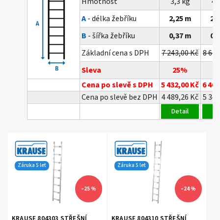
Hmotnost
3,3 kg
4,
A
- délka žebříku
2,25 m
2,
B
- šířka žebříku
0,37 m
0,
Základní cena s DPH
7 243,00 Kč
8 618
Sleva
25%
2
Cena po slevě s DPH
5 432,00 Kč
6 464
Cena po slevě bez DPH
4 489,26 Kč
5 342
Detail
De
Záruka 5 let
Záruka 5 let
–25 %
–24 %
KRAUSE 804303 STŘEŠNÍ
KRAUSE 804310 STŘEŠNÍ