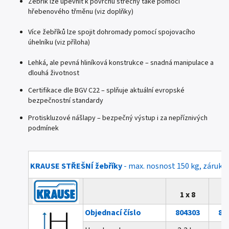
Žebřík lze upevnit k povrchu střechy také pomocí
hřebenového třměnu (viz doplňky)
Více žebříků lze spojit dohromady pomocí spojovacího
úhelníku (viz příloha)
Lehká, ale pevná hliníková konstrukce – snadná manipulace a
dlouhá životnost
Certifikace dle BGV C22 – splňuje aktuální evropské
bezpečnostní standardy
Protiskluzové nášlapy – bezpečný výstup i za nepříznivých
podmínek
KRAUSE STŘEŠNÍ žebříky
- max. nosnost 150 kg, záruka 
1 x 8
1 
Objednací číslo
804303
80