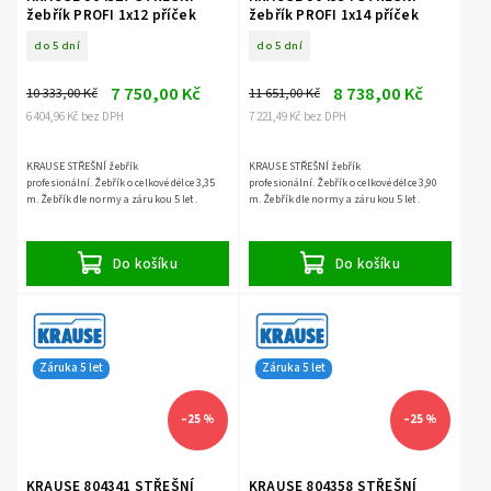
žebřík PROFI 1x12 příček
žebřík PROFI 1x14 příček
do 5 dní
do 5 dní
7 750,00 Kč
8 738,00 Kč
10 333,00 Kč
11 651,00 Kč
6 404,96 Kč bez DPH
7 221,49 Kč bez DPH
KRAUSE STŘEŠNÍ žebřík
KRAUSE STŘEŠNÍ žebřík
profesionální. Žebřík o celkové délce 3,35
profesionální. Žebřík o celkové délce 3,90
m. Žebřík dle normy a zárukou 5 let.
m. Žebřík dle normy a zárukou 5 let.
Do košíku
Do košíku
Záruka 5 let
Záruka 5 let
–25 %
–25 %
KRAUSE 804341 STŘEŠNÍ
KRAUSE 804358 STŘEŠNÍ