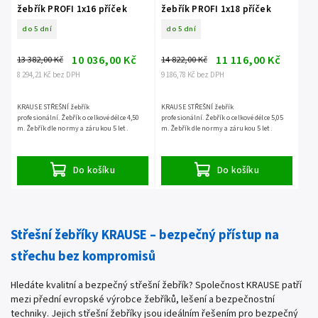
žebřík PROFI 1x16 příček
žebřík PROFI 1x18 příček
do 5 dní
do 5 dní
10 036,00 Kč
11 116,00 Kč
13 382,00 Kč
14 822,00 Kč
8 294,21 Kč bez DPH
9 186,78 Kč bez DPH
KRAUSE STŘEŠNÍ žebřík
KRAUSE STŘEŠNÍ žebřík
profesionální. Žebřík o celkové délce 4,50
profesionální. Žebřík o celkové délce 5,05
m. Žebřík dle normy a zárukou 5 let.
m. Žebřík dle normy a zárukou 5 let.
Do košíku
Do košíku
Střešní žebříky KRAUSE – bezpečný přístup na
střechu bez kompromisů
Hledáte kvalitní a bezpečný střešní žebřík? Společnost KRAUSE patří
mezi přední evropské výrobce žebříků, lešení a bezpečnostní
techniky. Jejich střešní žebříky jsou ideálním řešením pro bezpečný