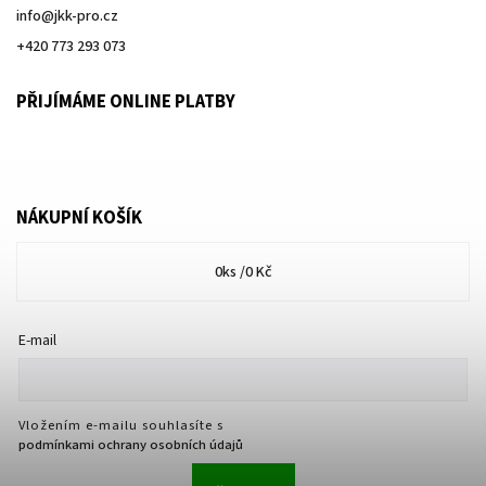
info
@
jkk-pro.cz
+420 773 293 073
PŘIJÍMÁME ONLINE PLATBY
NÁKUPNÍ KOŠÍK
0
ks /
0 Kč
E-mail
Vložením e-mailu souhlasíte s
podmínkami ochrany osobních údajů