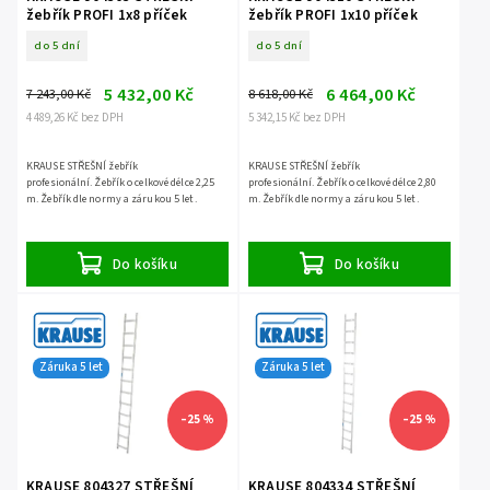
žebřík PROFI 1x8 příček
žebřík PROFI 1x10 příček
do 5 dní
do 5 dní
5 432,00 Kč
6 464,00 Kč
7 243,00 Kč
8 618,00 Kč
4 489,26 Kč bez DPH
5 342,15 Kč bez DPH
KRAUSE STŘEŠNÍ žebřík
KRAUSE STŘEŠNÍ žebřík
profesionální. Žebřík o celkové délce 2,25
profesionální. Žebřík o celkové délce 2,80
m. Žebřík dle normy a zárukou 5 let.
m. Žebřík dle normy a zárukou 5 let.
Do košíku
Do košíku
Záruka 5 let
Záruka 5 let
–25 %
–25 %
KRAUSE 804327 STŘEŠNÍ
KRAUSE 804334 STŘEŠNÍ