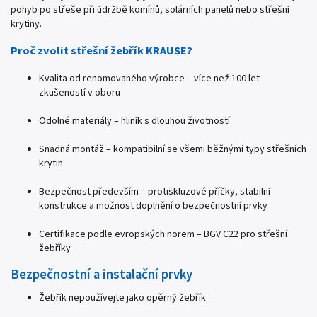
pohyb po střeše při údržbě komínů, solárních panelů nebo střešní
krytiny.
Proč zvolit střešní žebřík KRAUSE?
Kvalita od renomovaného výrobce – více než 100 let
zkušeností v oboru
Odolné materiály – hliník s dlouhou životností
Snadná montáž – kompatibilní se všemi běžnými typy střešních
krytin
Bezpečnost především – protiskluzové příčky, stabilní
konstrukce a možnost doplnění o bezpečnostní prvky
Certifikace podle evropských norem – BGV C22 pro střešní
žebříky
Bezpečnostní a instalační prvky
Žebřík nepoužívejte jako opěrný žebřík