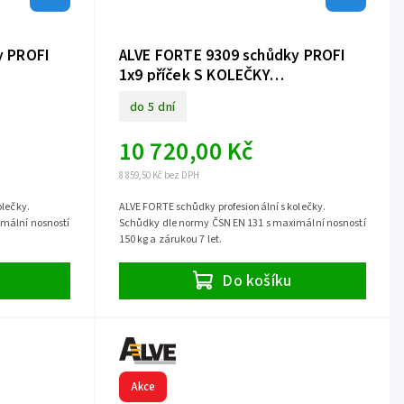
y PROFI
ALVE FORTE 9309 schůdky PROFI
1x9 příček S KOLEČKY
jednostranné
do 5 dní
10 720,00 Kč
8 859,50 Kč bez DPH
olečky.
ALVE FORTE schůdky profesionální s kolečky.
mální nosností
Schůdky dle normy ČSN EN 131 s maximální nosností
150 kg a zárukou 7 let.
Do košíku
Akce