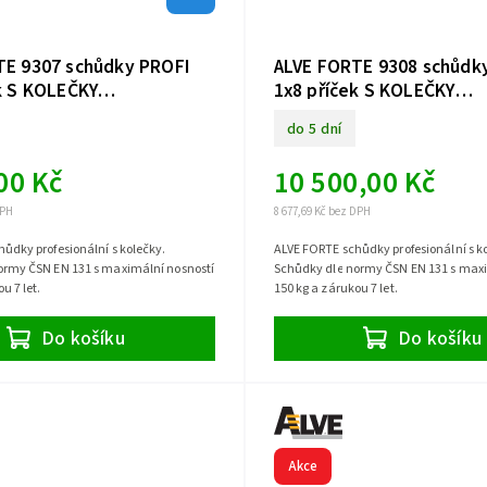
TE 9307 schůdky PROFI
ALVE FORTE 9308 schůdk
k S KOLEČKY
1x8 příček S KOLEČKY
anné
jednostranné
do 5 dní
00 Kč
10 500,00 Kč
DPH
8 677,69 Kč bez DPH
ůdky profesionální s kolečky.
ALVE FORTE schůdky profesionální s k
ormy ČSN EN 131 s maximální nosností
Schůdky dle normy ČSN EN 131 s maxi
u 7 let.
150 kg a zárukou 7 let.
Do košíku
Do košíku
Akce