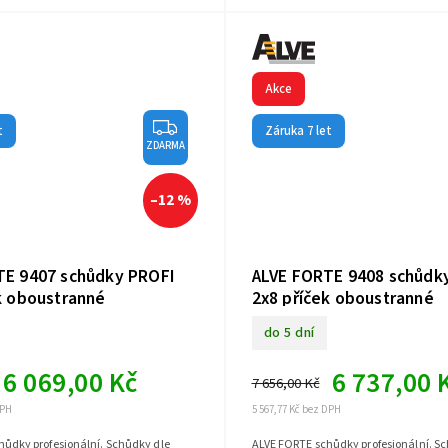
Akce
t
Záruka 7 let
ZDARMA
–12 %
TE 9407 schůdky PROFI
ALVE FORTE 9408 schůdk
k oboustranné
2x8 příček oboustranné
do 5 dní
6 069,00 Kč
6 737,00 
7 656,00 Kč
DPH
5 567,77 Kč bez DPH
ůdky profesionální. Schůdky dle
ALVE FORTE schůdky profesionální. S