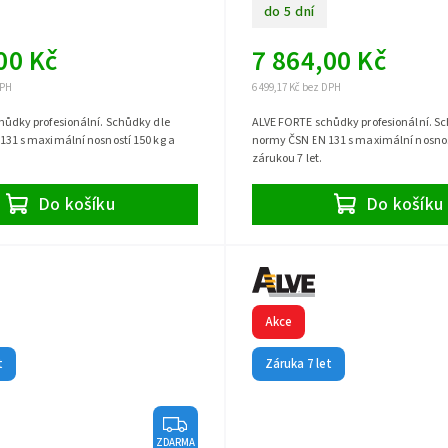
do 5 dní
00 Kč
7 864,00 Kč
DPH
6 499,17 Kč bez DPH
ůdky profesionální. Schůdky dle
ALVE FORTE schůdky profesionální. S
31 s maximální nosností 150 kg a
normy ČSN EN 131 s maximální nosnos
zárukou 7 let.
Do košíku
Do košíku
Akce
t
Záruka 7 let
ZDARMA