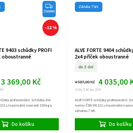
t
Záruka 7 let
ZDARMA
–12 %
TE 9403 schůdky PROFI
ALVE FORTE 9404 schůdk
k oboustranné
2x4 příček oboustranné
do 5 dní
3 369,00 Kč
4 035,00 
4 587,00 Kč
DPH
3 334,71 Kč bez DPH
ůdky profesionální. Schůdky dle
ALVE FORTE schůdky profesionální. S
31 s maximální nosností 150 kg a
normy ČSN EN 131 s maximální nosnos
zárukou 7 let.
Do košíku
Do košíku