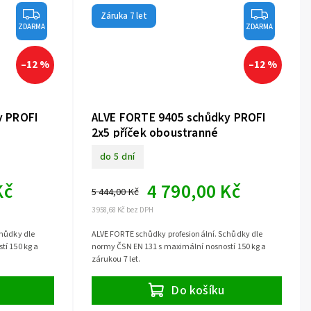
Záruka 7 let
ZDARMA
ZDARMA
–12 %
–12 %
y PROFI
ALVE FORTE 9405 schůdky PROFI
2x5 příček oboustranné
do 5 dní
Kč
4 790,00 Kč
5 444,00 Kč
3 958,68 Kč bez DPH
chůdky dle
ALVE FORTE schůdky profesionální. Schůdky dle
tí 150 kg a
normy ČSN EN 131 s maximální nosností 150 kg a
zárukou 7 let.
Do košíku