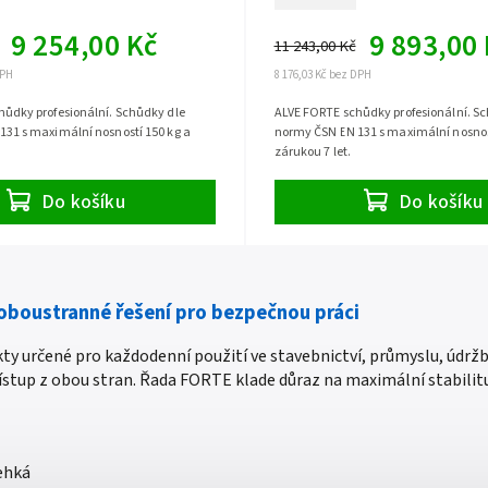
9 254,00 Kč
9 893,00
11 243,00 Kč
DPH
8 176,03 Kč bez DPH
ůdky profesionální. Schůdky dle
ALVE FORTE schůdky profesionální. S
31 s maximální nosností 150 kg a
normy ČSN EN 131 s maximální nosnos
zárukou 7 let.
Do košíku
Do košíku
 oboustranné řešení pro bezpečnou práci
y určené pro každodenní použití ve stavebnictví, průmyslu, údržb
ístup z obou stran. Řada FORTE klade důraz na maximální stabilit
lehká