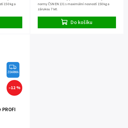
tí 150 kg a
normy ČSN EN 131 s maximální nosností 150 kg a
zárukou 7 let.
Do košíku
ZDARMA
–12 %
y PROFI