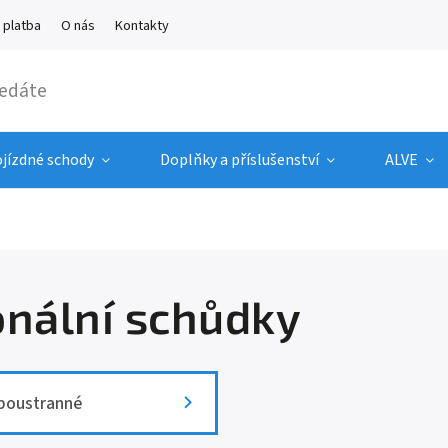
 platba
O nás
Kontakty
ojízdné schody
Doplňky a příslušenství
ALVE
onální schůdky
boustranné