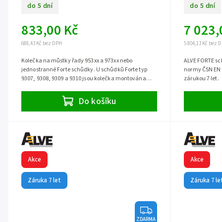
do 5 dní
do 5 dní
833,00 Kč
7 023,
688,43 Kč bez DPH
5 804,13 Kč bez 
Kolečka na můstky řady 953xx a 973xx nebo
ALVE FORTE sch
jednostranné Forte schůdky. U schůdků Forte typ
normy ČSN EN 1
9307, 9308, 9309 a 9310 jsou kolečka montována
zárukou 7 let.
standardně. Cena za pár.
Do košíku
Akce
Akce
Záruka 7 let
Záruka 7 le
ZDARMA