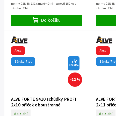
normy ČSN EN 131 s maximální nosností 150 kg a
normy ČSN EN 1
zárukou 7 let.
zárukou 7 let.
Do košíku
Akce
Akce
Záruka 7 let
Záruka 7 le
ZDARMA
–12 %
ALVE FORTE 9410 schůdky PROFI
ALVE FOR
2x10 příček oboustranné
2x11 příč
do 5 dní
do 5 dní