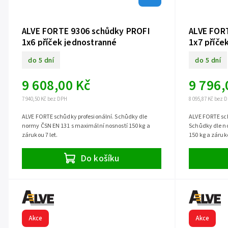
ALVE FORTE 9306 schůdky PROFI
ALVE FOR
1x6 příček jednostranné
1x7 příče
jednostr
do 5 dní
do 5 dní
9 608,00 Kč
9 796,
7 940,50 Kč bez DPH
8 095,87 Kč bez 
ALVE FORTE schůdky profesionální. Schůdky dle
ALVE FORTE sch
normy ČSN EN 131 s maximální nosností 150 kg a
Schůdky dle n
zárukou 7 let.
150 kg a záruko
Do košíku
Akce
Akce