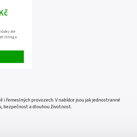
 Kč
chůdky dle
tí 150 kg a
ě i řemeslných provozech. V nabídce jsou jak jednostranné
u, bezpečnost a dlouhou životnost.