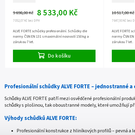
8 533,00 Kč
9 698,00 Kč
10 517,00 Kč
7 052,07 Kč bez DPH
7 647,93 Kč bez 
ALVE FORTE schůdky profesionální. Schůdky dle
ALVE FORTE sch
normy ČSN EN 131 s maximální nosností 150 kg a
normy ČSN EN 1
zárukou 7 let.
zárukou 7 let.
Do košíku
Profesionální schůdky ALVE FORTE – jednostranné a
Schůdky ALVE FORTE patří mezi osvědčené profesionální produkt
schůdky s plošinou, tak oboustranné modely, které umožňují př
Výhody schůdků ALVE FORTE:
Profesionální konstrukce z hliníkových profilů – pevná a 