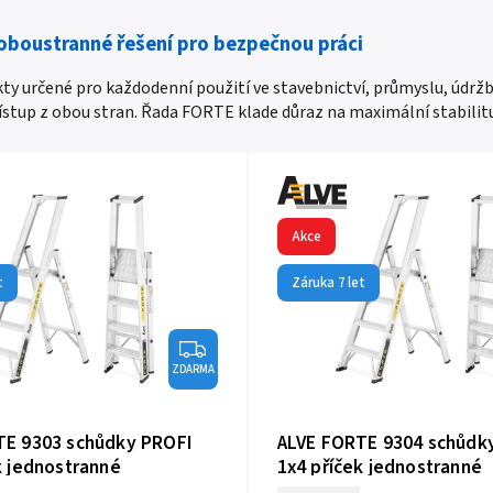
 oboustranné řešení pro bezpečnou práci
y určené pro každodenní použití ve stavebnictví, průmyslu, údržb
ístup z obou stran. Řada FORTE klade důraz na maximální stabilit
Akce
t
Záruka 7 let
ZDARMA
TE 9303 schůdky PROFI
ALVE FORTE 9304 schůdk
k jednostranné
1x4 příček jednostranné