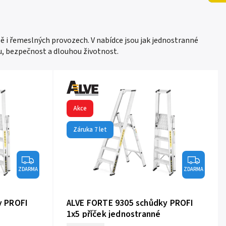
ě i řemeslných provozech. V nabídce jsou jak jednostranné
u, bezpečnost a dlouhou životnost.
Akce
Záruka 7 let
ZDARMA
ZDARMA
y PROFI
ALVE FORTE 9305 schůdky PROFI
1x5 příček jednostranné