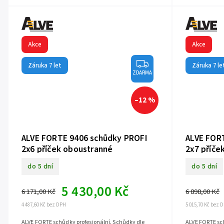
Akce
Akce
Záruka 7 let
Záruka 7 le
ZDARMA
–12 %
ALVE FORTE 9406 schůdky PROFI
ALVE FOR
2x6 příček oboustranné
2x7 příče
do 5 dní
do 5 dní
5 430,00 Kč
6 171,00 Kč
6 898,00 Kč
4 487,60 Kč bez DPH
5 015,70 Kč bez 
ALVE FORTE schůdky profesionální. Schůdky dle
ALVE FORTE sch