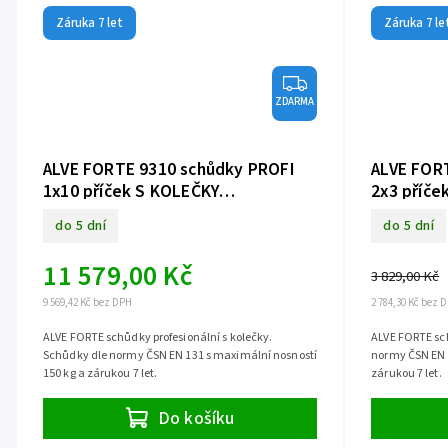
Záruka 7 let
Záruka 7 le
ZDARMA
ALVE FORTE 9310 schůdky PROFI
ALVE FOR
1x10 příček S KOLEČKY
2x3 příče
jednostranné
do 5 dní
do 5 dní
11 579,00 Kč
3 829,00 Kč
9 569,42 Kč bez DPH
2 784,30 Kč bez 
ALVE FORTE schůdky profesionální s kolečky.
ALVE FORTE sch
Schůdky dle normy ČSN EN 131 s maximální nosností
normy ČSN EN 1
150 kg a zárukou 7 let.
zárukou 7 let.
Do košíku