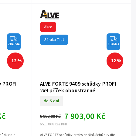
Akce
Záruka 7 let
ZDARMA
ZDARMA
–12 %
–12 %
y PROFI
ALVE FORTE 9409 schůdky PROFI
2x9 příček oboustranné
do 5 dní
Kč
7 903,00 Kč
8 982,00 Kč
6 531,40 Kč bez DPH
chůdky dle
ALVE FORTE schůdky profesionální. Schůdky dle