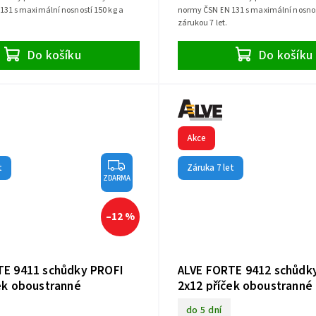
31 s maximální nosností 150 kg a
normy ČSN EN 131 s maximální nosnos
zárukou 7 let.
Do košíku
Do košíku
Akce
t
Záruka 7 let
ZDARMA
–12 %
TE 9411 schůdky PROFI
ALVE FORTE 9412 schůdk
ek oboustranné
2x12 příček oboustranné
do 5 dní