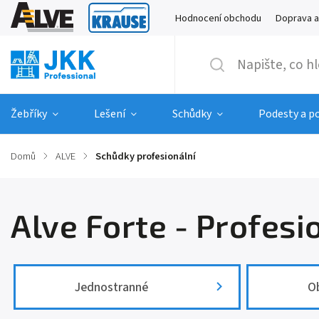
Hodnocení obchodu
Doprava a
Žebříky
Lešení
Schůdky
Podesty a p
Domů
/
ALVE
/
Schůdky profesionální
Alve Forte - Profesi
Jednostranné
O