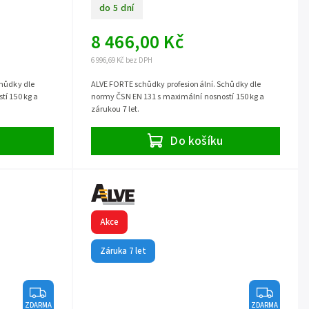
do 5 dní
8 466,00 Kč
6 996,69 Kč bez DPH
chůdky dle
ALVE FORTE schůdky profesionální. Schůdky dle
tí 150 kg a
normy ČSN EN 131 s maximální nosností 150 kg a
zárukou 7 let.
Do košíku
Akce
Záruka 7 let
ZDARMA
ZDARMA