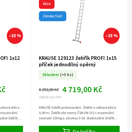
Akce
Záruka 5 let
–25 %
–25 %
OFI 1x12
KRAUSE 129123 žebřík PROFI 1x15
příček jednodílný opěrný
Skladem
(>5 ks)
Kč
4 719,00 Kč
6 292,00 Kč
3 900 Kč bez DPH
celkové délce
KRAUSE žebřík profesionální. Žebřík o celkové délce
s maximální
4,40 m. Žebřík dle normy ČSN EN 131 s maximální
izátor žebříku
nosností 150 kg a zárukou 5 let. Stabilizátor žebříku
již součástí.
Do košíku