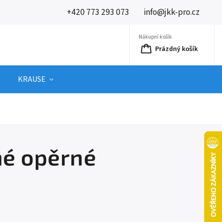
+420 773 293 073
info@jkk-pro.cz
Nákupní košík
Prázdný košík
KRAUSE
lné opěrné