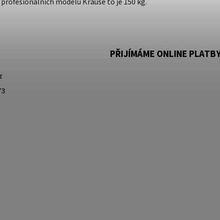
profesionálních modelů Krause to je 150 kg.
PŘIJÍMÁME ONLINE PLATB
z
73