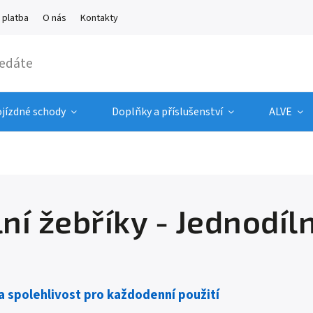
 platba
O nás
Kontakty
ojízdné schody
Doplňky a příslušenství
ALVE
ní žebříky - Jednodí
 a spolehlivost pro každodenní použití