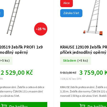
Akce
t
Záruka 5 let
–25 %
0519 žebřík PROFI 1x9
KRAUSE 129109 žebřík PR
dnodílný opěrný
příček jednodílný opěrný
(>5 ks)
Skladem
(>5 ks)
2 529,00 Kč
3 759,00 
5 013,00 Kč
DPH
3 106,61 Kč bez DPH
profesionální. Žebřík o celkové délce
KRAUSE žebřík profesionální. Žebřík o 
 dle normy ČSN EN 131 s maximální
3,55 m. Žebřík dle normy ČSN EN 131 
 a zárukou 5 let.
nosností 150 kg a zárukou 5 let. Stabil
již součástí.
Do košíku
Do košíku