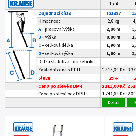
1 x 6
Objednací číslo
121387
1
Hmotnost
2,8 kg
4
A
- pracovní výška
2,80 m
3
B
- výška
0,80 m
1
C
- celková délka
1,90 m
2
D
- celková výška
1,80 m
2
Délka stabilizátoru žebříku
-
Základní cena s DPH
2 815,00 Kč
3 37
Sleva
25%
Cena po slevě s DPH
2 111,00 Kč
2 52
Cena po slevě bez DPH
1 744,63 Kč
2 09
Detail
D