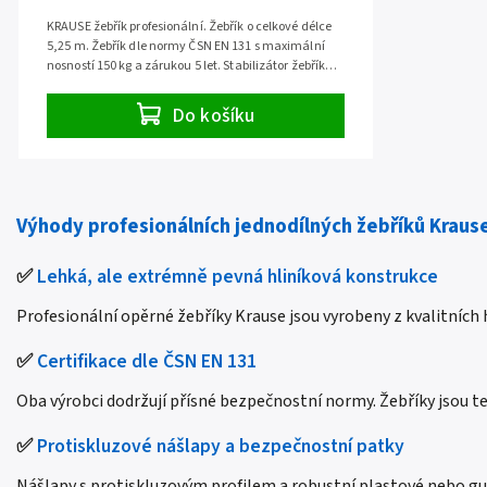
KRAUSE žebřík profesionální. Žebřík o celkové délce
5,25 m. Žebřík dle normy ČSN EN 131 s maximální
nosností 150 kg a zárukou 5 let. Stabilizátor žebříku
již součástí.
Do košíku
Výhody profesionálních jednodílných žebříků Kraus
✅
Lehká, ale extrémně pevná hliníková konstrukce
Profesionální opěrné žebříky Krause jsou vyrobeny z kvalitních
✅
Certifikace dle ČSN EN 131
Oba výrobci dodržují přísné bezpečnostní normy. Žebříky jsou t
✅
Protiskluzové nášlapy a bezpečnostní patky
Nášlapy s protiskluzovým profilem a robustní plastové nebo gum