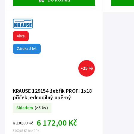
Akce
Záruka 5 let
–25 %
KRAUSE 129154 žebřík PROFI 1x18
příček jednodílný opěrný
Skladem
(>5 ks)
6 172,00 Kč
8 230,00 Kč
5 100,83 Kč bez DPH