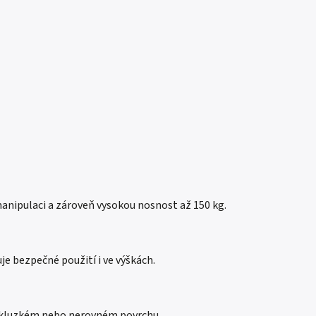
manipulaci a zároveň vysokou nosnost až 150 kg.
e bezpečné použití i ve výškách.
na kluzkém nebo nerovném povrchu.