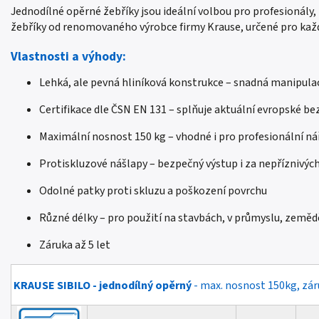
Jednodílné opěrné žebříky jsou ideální volbou pro profesionály, 
žebříky od renomovaného výrobce firmy Krause, určené pro ka
Vlastnosti a výhody:
Lehká, ale pevná hliníková konstrukce – snadná manipula
Certifikace dle ČSN EN 131 – splňuje aktuální evropské b
Maximální nosnost 150 kg – vhodné i pro profesionální ná
Protiskluzové nášlapy – bezpečný výstup i za nepříznivý
Odolné patky proti skluzu a poškození povrchu
Různé délky – pro použití na stavbách, v průmyslu, zemědě
Záruka až 5 let
KRAUSE SIBILO - jednodílný opěrný
- max. nosnost 150kg, zár