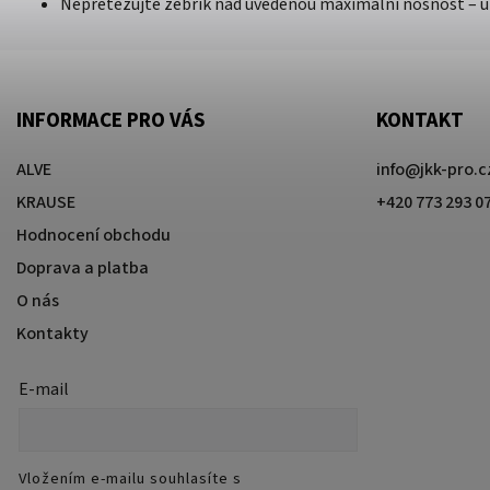
Nepřetěžujte žebřík nad uvedenou maximální nosnost – u 
INFORMACE PRO VÁS
KONTAKT
ALVE
info
@
jkk-pro.c
KRAUSE
+420 773 293 0
Hodnocení obchodu
Doprava a platba
O nás
Kontakty
E-mail
Vložením e-mailu souhlasíte s