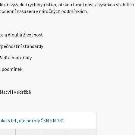
kteří vyžadují rychlý přístup, nízkou hmotnost a vysokou stabilitu
ždodenní nasazení v náročných podmínkách.
ce a dlouhá životnost
ezpečnostní standardy
řadí a materiály
ch podmínek
lství i v údržbě
uka 5 let, dle normy ČSN EN 131