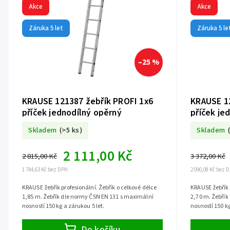
Akce
Akce
Záruka 5 let
Záruka 5 le
–25 %
KRAUSE 121387 žebřík PROFI 1x6
KRAUSE 12
příček jednodílný opěrný
příček je
Skladem
(>5 ks)
Skladem
2 111,00 Kč
2 815,00 Kč
3 372,00 Kč
1 744,63 Kč bez DPH
2 090,08 Kč bez 
KRAUSE žebřík profesionální. Žebřík o celkové délce
KRAUSE žebřík 
1,85 m. Žebřík dle normy ČSN EN 131 s maximální
2,70 m. Žebřík
nosností 150 kg a zárukou 5 let.
nosností 150 kg
Do košíku