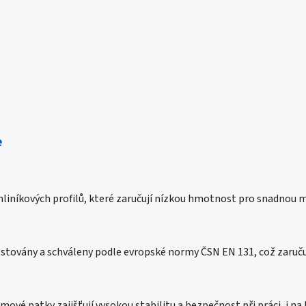
e
 hliníkových profilů, které zaručují nízkou hmotnost pro snadnou 
estovány a schváleny podle evropské normy ČSN EN 131, což zaručuj
ové patky zajišťují vysokou stabilitu a bezpečnost při práci, i 