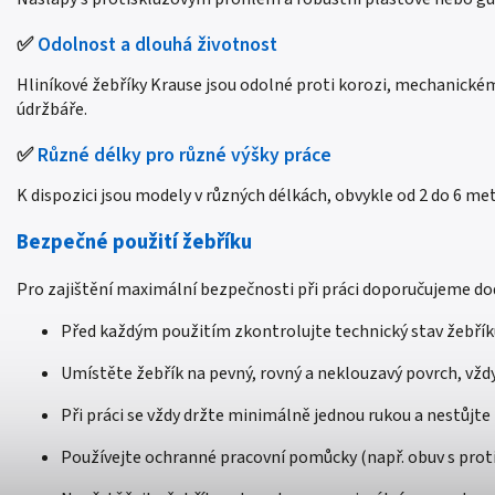
✅
Odolnost a dlouhá životnost
Hliníkové žebříky Krause jsou odolné proti korozi, mechanickém
údržbáře.
✅
Různé délky pro různé výšky práce
K dispozici jsou modely v různých délkách, obvykle od 2 do 6 met
Bezpečné použití žebříku
Pro zajištění maximální bezpečnosti při práci doporučujeme dod
Před každým použitím zkontrolujte technický stav žebřík
Umístěte žebřík na pevný, rovný a neklouzavý povrch, vžd
Při práci se vždy držte minimálně jednou rukou a nestůjt
Používejte ochranné pracovní pomůcky (např. obuv s prot