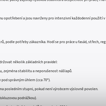
u opotřebení a jsou navrženy pro intenzivní každodenní použití v
rů, podle potřeby zákazníka. Hodí se pro práce u fasád, střech, re
ržovat několik základních pravidel:
u, zejména stabilitu a neporušenost nášlapů.
y pod správným úhlem (cca 70°).
e na posledním stupni, pokud není výrobcem výslovně povolen.
iskluzovou podrážkou).