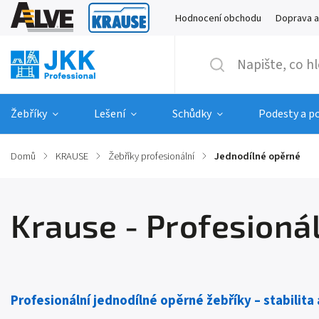
Hodnocení obchodu
Doprava a
Žebříky
Lešení
Schůdky
Podesty a p
Domů
/
KRAUSE
/
Žebříky profesionální
/
Jednodílné opěrné
Krause - Profesionál
Profesionální jednodílné opěrné žebříky – stabilita