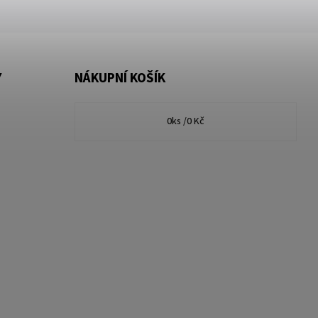
Y
NÁKUPNÍ KOŠÍK
0
ks /
0 Kč