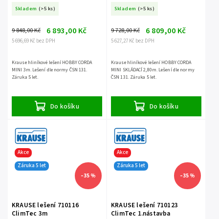
Skladem
(>5 ks)
Skladem
(>5 ks)
6 893,00 Kč
6 809,00 Kč
9 848,00 Kč
9 728,00 Kč
5 696,69 Kč bez DPH
5 627,27 Kč bez DPH
Krause hliníkové lešení HOBBY CORDA
Krause hliníkové lešení HOBBY CORDA
MINI 3m. Lešení dle normy ČSN 131.
MINI SKLÁDACÍ 2,80m. Lešení dle normy
Záruka 5 let.
ČSN 131. Záruka 5 let.
Do košíku
Do košíku
Akce
Akce
Záruka 5 let
Záruka 5 let
–35 %
–35 %
KRAUSE lešení 710116
KRAUSE lešení 710123
ClimTec 3m
ClimTec 1.nástavba