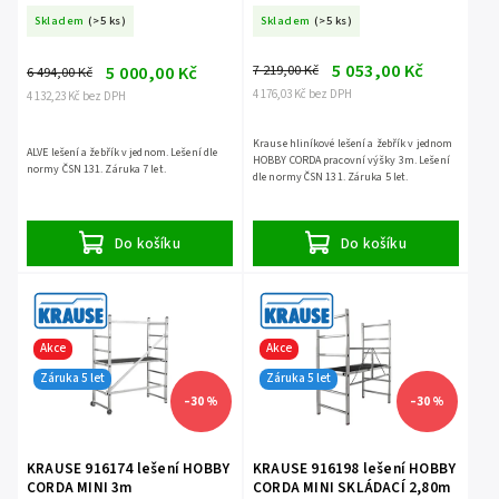
Skladem
(>5 ks)
Skladem
(>5 ks)
5 053,00 Kč
7 219,00 Kč
5 000,00 Kč
6 494,00 Kč
4 176,03 Kč bez DPH
4 132,23 Kč bez DPH
Krause hliníkové lešení a žebřík v jednom
ALVE lešení a žebřík v jednom. Lešení dle
HOBBY CORDA pracovní výšky 3m. Lešení
normy ČSN 131. Záruka 7 let.
dle normy ČSN 131. Záruka 5 let.
Do košíku
Do košíku
Akce
Akce
Záruka 5 let
Záruka 5 let
–30 %
–30 %
KRAUSE 916174 lešení HOBBY
KRAUSE 916198 lešení HOBBY
CORDA MINI 3m
CORDA MINI SKLÁDACÍ 2,80m