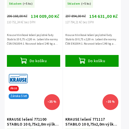
10,4m
11,4m
Skladem
(>5 ks)
Skladem
(>5 ks)
134 009,00 Kč
154 631,00 Kč
206 168,00 Kč
237 894,00 Kč
110 751,24 Kč bez DPH
127 794,21 Kč bez DPH
Krause hliníkové lešení pojízdné řady
Krause hliníkové lešení pojízdné řady
Stabilo 10 0,75 x 2,00 m. Lešení dle normy
Stabilo 10 0,75 x 2,00 m. Lešení dle normy
ČSN EN1004-1. Nosnost lešení 240 kg a
ČSN EN1004-1. Nosnost lešení 240 kg a
záruka 5 let.
záruka 5 let.
Do košíku
Do košíku
Akce
Záruka 5 let
–35 %
–35 %
KRAUSE lešení 771100
KRAUSE lešení 771117
STABILO 10 0,75x2,0m výška
STABILO 10 0,75x2,0m výška