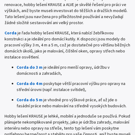
renovace, hobby lešení KRAUSE a ALVE je skvělé řešení pro práci ve
výškách, aniž byste museli investovat do těžších a dražších modelů.
Tato lešení jsou navržena pro příležitostné používání a nevyžadují
žádné složité sestavování ani velký prostor.
Corda
je řada hobby lešení KRAUSE, která nabízí žebříkovou
konstrukci a je ideální pro domácí kutily. K dispozici jsou modely do
pracovní výšky 3 m, 4 m a 5 m, což je dostatečné pro většinu běžných
domácích úkolů, jako je malování, čištění oken, opravy střech nebo
instalace osvětlení.
Corda do 3 m
je ideální pro menší opravy, údržbu v
domácnosti a zahradách,
Corda do 4 m
poskytuje větší pracovní výšku pro opravy na
střední úrovni (např. instalace svítidel),
Corda do 5 m
je vhodné pro výškové práce, ať už jde o
fasádní práce nebo malování na středně vysokých budovách.
Hobby lešení KRAUSE je lehké, mobilní a jednoduše se používá. Pokud
plánujete nekomplikované projekty, jako je údržba zahrady, malování
interiéru nebo opravy na střeše, tento typ lešení vám poskytne
potřebnou bezpečnost a stabilitu pro vaše činnosti, aniž byste museli