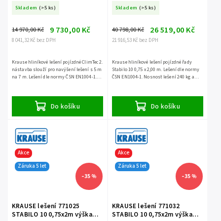
3,0m
Skladem
(>5 ks)
Skladem
(>5 ks)
9 730,00 Kč
26 519,00 Kč
14 970,00 Kč
40 798,00 Kč
8 041,32 Kč bez DPH
21 916,53 Kč bez DPH
Krause hliníkové lešení pojízdné ClimTec 2.
Krause hliníkové lešení pojízdné řady
nástavba slouží pro navýšení lešení s 5 m
Stabilo 10 0,75 x 2,00 m. Lešení dle normy
na 7 m. Lešení dle normy ČSN EN1004-1.
ČSN EN1004-1. Nosnost lešení 240 kg a
Nosnost lešení 180 kg a záruka 5 let.
záruka 5 let.
Do košíku
Do košíku
Akce
Akce
Záruka 5 let
Záruka 5 let
–35 %
–35 %
KRAUSE lešení 771025
KRAUSE lešení 771032
STABILO 10 0,75x2m výška
STABILO 10 0,75x2m výška