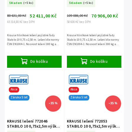
Skladem
(>5 ks)
Skladem
(>5 ks)
52 411,00 Kč
70 906,00 Kč
80 631,00 Kč
109 086,00 Kč
43 314,88 Kč bez DPH
58 600 Kč bez DPH
Krause hliníkové lešení pojízdné řady
Krause hliníkové lešení pojízdné řady
Stabilo 10 0,75 x 2,50 m. Lešení dle normy
Stabilo 10 0,75 x 2,50 m. Lešení dle normy
ČSN EN1004-1. Nosnost lešení 300 kg a
ČSN EN1004-1. Nosnost lešení 300 kg a
záruka 5 let.
záruka 5 let.
Do košíku
Do košíku
Akce
Akce
Záruka 5 let
Záruka 5 let
–35 %
–35 %
KRAUSE lešení 772046
KRAUSE lešení 772053
STABILO 10 0,75x2,5m výška
STABILO 10 0,75x2,5m výška
6,4m
7,4m