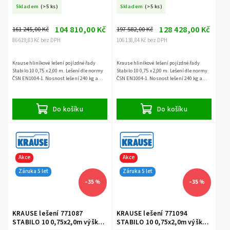
8,4m
9,4m
Skladem
(>5 ks)
Skladem
(>5 ks)
104 810,00 Kč
128 428,00 Kč
161 245,00 Kč
197 582,00 Kč
86 619,83 Kč bez DPH
106 138,84 Kč bez DPH
Krause hliníkové lešení pojízdné řady
Krause hliníkové lešení pojízdné řady
Stabilo 10 0,75 x 2,00 m. Lešení dle normy
Stabilo 10 0,75 x 2,00 m. Lešení dle normy
ČSN EN1004-1. Nosnost lešení 240 kg a
ČSN EN1004-1. Nosnost lešení 240 kg a
záruka 5 let.
záruka 5 let.
Do košíku
Do košíku
Akce
Akce
Záruka 5 let
Záruka 5 let
–35 %
–35 %
KRAUSE lešení 771087
KRAUSE lešení 771094
STABILO 10 0,75x2,0m výška
STABILO 10 0,75x2,0m výška