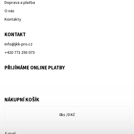
Doprava a platba
O nás
Kontakty
KONTAKT
info
@
jkk-pro.cz
+420 773 293 073
PŘIJÍMÁME ONLINE PLATBY
NÁKUPNÍ KOŠÍK
0
ks /
0 Kč
E-mail