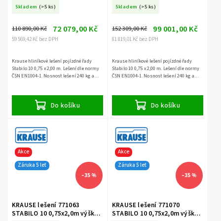
6,4m
7,4m
Skladem
(>5 ks)
Skladem
(>5 ks)
72 079,00 Kč
99 001,00 Kč
110 890,00 Kč
152 309,00 Kč
59 569,42 Kč bez DPH
81 819,01 Kč bez DPH
Krause hliníkové lešení pojízdné řady
Krause hliníkové lešení pojízdné řady
Stabilo 10 0,75 x 2,00 m. Lešení dle normy
Stabilo 10 0,75 x 2,00 m. Lešení dle normy
ČSN EN1004-1. Nosnost lešení 240 kg a
ČSN EN1004-1. Nosnost lešení 240 kg a
záruka 5 let.
záruka 5 let.
Do košíku
Do košíku
Akce
Akce
Záruka 5 let
Záruka 5 let
–35 %
–35 %
KRAUSE lešení 771063
KRAUSE lešení 771070
STABILO 10 0,75x2,0m výška
STABILO 10 0,75x2,0m výška