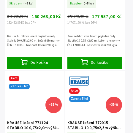
12,4m
13,4m
Skladem
(>5 ks)
Skladem
(>5 ks)
160 268,00 Kč
177 957,00 Kč
246 566,00 Kč
273 779,00 Kč
132 452,89 Kč bez DPH
147 071,90 Kč bez DPH
Krause hliníkové lešení pojízdné řady
Krause hliníkové lešení pojízdné řady
Stabilo 10 0,75 x 2,00 m. Lešení dle normy
Stabilo 10 0,75 x 2,00 m. Lešení dle normy
ČSN EN1004-1. Nosnost lešení 240 kg a
ČSN EN1004-1. Nosnost lešení 240 kg a
záruka 5 let.
záruka 5 let.
Do košíku
Do košíku
Akce
Záruka 5 let
Akce
Záruka 5 let
–35 %
–35 %
KRAUSE lešení 771124
KRAUSE lešení 772015
STABILO 10 0,75x2,0m výška
STABILO 10 0,75x2,5m výška
14,4m
3,0m