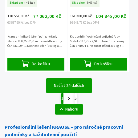
Skladem
(>5 ks)
Skladem
(>5 ks)
77 062,00 Kč
104 845,00 Kč
118 557,00 Kč
161 300,00 Kč
63 687,60 Kč bez DPH
86 648,76 Kč bez DPH
Krause hliníkové lešení pojízdné řady
Krause hliníkové lešení pojízdné řady
Stabilo 10 0,75 x 2,50 m. Lešení dle normy
Stabilo 10 0,75 x 2,50 m. Lešení dle normy
ČSN EN1004-1. Nosnost lešení 300 kg a
ČSN EN1004-1. Nosnost lešení 300 kg a
záruka 5 let.
záruka 5 let.
Do košíku
Do košíku
Načíst 24 dalších
1
5
Nahoru
Profesionální lešení KRAUSE – pro náročné pracovní
podmínky a každodenní použití