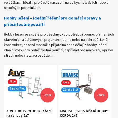
ve výškách. Ideální pro časté nasazení na velkých stavbách nebo v
náročných podmínkách.
Hobby lešení – ideální řešení pro domácí opravy a
příležitostné použití
Hobby lešení je skvělé pro všechny, kdo potřebují pomoc při menších
stavebních a údržbových projektech doma nebo na zahradě. Lehčí
konstrukce, snadná montáž a přijatelná cena dělají z hobby lešení
ideální volbu pro příležitostné použití, například pro malování, opravy
střech nebo instalaci osvětlení.
Akce
Akce
Záruka 7 let
Záruka 5 let
–23 %
–30 %
ALVE EUROSTYL 8507 lešení
KRAUSE 082015 lešení HOBBY
na schody 2x7
CORDA 2x6