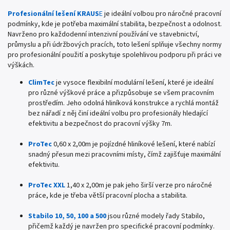
Profesionální lešení KRAUS
E
je ideální volbou pro náročné pracovní
podmínky, kde je potřeba maximální stabilita, bezpečnost a odolnost.
Navrženo pro každodenní intenzivní používání ve stavebnictví,
průmyslu a při údržbových pracích, toto lešení splňuje všechny normy
pro profesionální použití a poskytuje spolehlivou podporu při práci ve
výškách.
ClimTec
je vysoce flexibilní modulární lešení, které je ideální
pro různé výškové práce a přizpůsobuje se všem pracovním
prostředím. Jeho odolná hliníková konstrukce a rychlá montáž
bez nářadí z něj činí ideální volbu pro profesionály hledající
efektivitu a bezpečnost do pracovní výšky 7m.
ProTec
0,60 x 2,00m je pojízdné hliníkové lešení, které nabízí
snadný přesun mezi pracovními místy, čímž zajišťuje maximální
efektivitu.
ProTec XXL
1,40 x 2,00m je pak jeho širší verze pro náročné
práce, kde je třeba větší pracovní plocha a stabilita.
Stabilo 10, 50, 100 a 500
jsou různé modely řady Stabilo,
přičemž každý je navržen pro specifické pracovní podmínky.