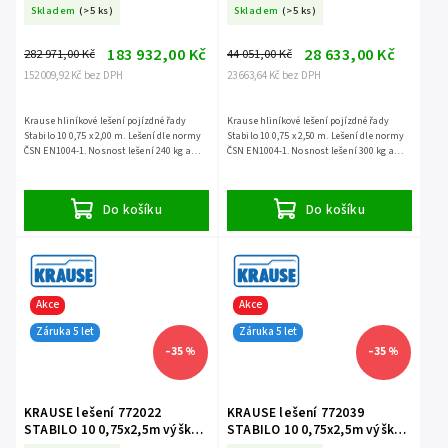
Skladem
(>5 ks)
Skladem
(>5 ks)
183 932,00 Kč
28 633,00 Kč
282 971,00 Kč
44 051,00 Kč
152 009,92 Kč bez DPH
23 663,64 Kč bez DPH
Krause hliníkové lešení pojízdné řady
Krause hliníkové lešení pojízdné řady
Stabilo 10 0,75 x 2,00 m. Lešení dle normy
Stabilo 10 0,75 x 2,50 m. Lešení dle normy
ČSN EN1004-1. Nosnost lešení 240 kg a
ČSN EN1004-1. Nosnost lešení 300 kg a
záruka 5 let.
záruka 5 let.
Do košíku
Do košíku
Akce
Akce
Záruka 5 let
Záruka 5 let
–35 %
–35 %
KRAUSE lešení 772022
KRAUSE lešení 772039
STABILO 10 0,75x2,5m výška
STABILO 10 0,75x2,5m výška
4,4m
5,4m