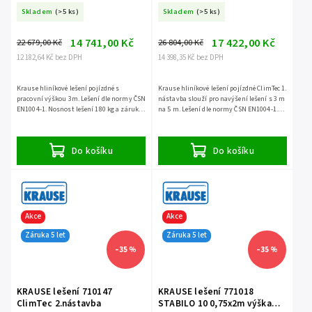
Skladem
(>5 ks)
Skladem
(>5 ks)
14 741,00 Kč
17 422,00 Kč
22 679,00 Kč
26 804,00 Kč
12 182,64 Kč bez DPH
14 398,35 Kč bez DPH
Krause hliníkové lešení pojízdné s
Krause hliníkové lešení pojízdné ClimTec 1.
pracovní výškou 3m. Lešení dle normy ČSN
nástavba slouží pro navýšení lešení s 3 m
EN1004-1. Nosnost lešení 180 kg a záruka
na 5 m. Lešení dle normy ČSN EN1004-1.
5 let.
Nosnost lešení 180 kg a záruka 5 let.
Do košíku
Do košíku
Akce
Akce
Záruka 5 let
Záruka 5 let
–35 %
–35 %
KRAUSE lešení 710147
KRAUSE lešení 771018
ClimTec 2.nástavba
STABILO 10 0,75x2m výška