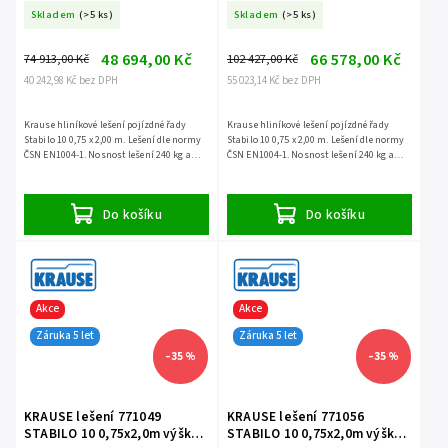
4,4m
5,4m
Skladem
(>5 ks)
Skladem
(>5 ks)
48 694,00 Kč
66 578,00 Kč
74 913,00 Kč
102 427,00 Kč
40 242,98 Kč bez DPH
55 023,14 Kč bez DPH
Krause hliníkové lešení pojízdné řady
Krause hliníkové lešení pojízdné řady
Stabilo 10 0,75 x 2,00 m. Lešení dle normy
Stabilo 10 0,75 x 2,00 m. Lešení dle normy
ČSN EN1004-1. Nosnost lešení 240 kg a
ČSN EN1004-1. Nosnost lešení 240 kg a
záruka 5 let.
záruka 5 let.
Do košíku
Do košíku
Akce
Akce
Záruka 5 let
Záruka 5 let
–35 %
–35 %
KRAUSE lešení 771049
KRAUSE lešení 771056
STABILO 10 0,75x2,0m výška
STABILO 10 0,75x2,0m výška