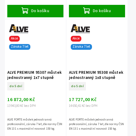
Do košíku
Do košíku
Akce
Akce
Záruka 7 let
Záruka 7 let
ALVE PREMIUM 95307 můstek
ALVE PREMIUM 95308 můstek
jednostranný 1x7 stupně
jednostranný 1x8 stupně
do 5 dní
do 5 dní
16 872,00 Kč
17 727,00 Kč
13 943,80 Kč bez DPH
14 650,41 Kč bez DPH
ALVE FORTE můstek jednostranná
ALVE FORTE můstek jednostranná
profesionální, záruka 7 let, dle normy ČSN
profesionální, záruka 7 let, dle normy ČSN
EN 131 s maximální nosnost 150 kg.
EN 131 s maximální nosnost 150 kg.