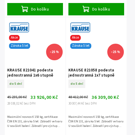
příslušenství.
příslušenství.
Do košíku
Do košíku
Akce
Akce
Záruka 5 let
Záruka 5 let
–25 %
–25 %
KRAUSE 821041 podesta
KRAUSE 821058 podesta
jednostranná 1x6 stupně
jednostranná 1x7 stupně
do 5 dní
do 5 dní
33 926,00 Kč
36 309,00 Kč
45 235,00 Kč
48 412,00 Kč
28 038,02 Kč bez DPH
30 007,44 Kč bez DPH
Maximální nosností 150 kg, certifikace
Maximální nosností 150 kg, certifikace
ČSN EN 131, záruka 5 let. Zábradlí ve tvaru
ČSN EN 131, záruka 5 let. Zábradlí ve tvaru
U součástí balení. Zábradlí pro výstup
U součástí balení. Zábradlí pro výstup
není součástí balení - jedná se o
není součástí balení - jedná se o