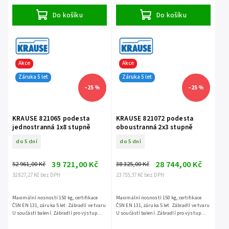
příslušenství.
příslušenství.
Do košíku
Do košíku
Akce
Akce
Záruka 5 let
Záruka 5 let
–25 %
–25 %
KRAUSE 821065 podesta
KRAUSE 821072 podesta
jednostranná 1x8 stupně
oboustranná 2x3 stupně
do 5 dní
do 5 dní
39 721,00 Kč
28 744,00 Kč
52 961,00 Kč
38 325,00 Kč
32 827,27 Kč bez DPH
23 755,37 Kč bez DPH
Maximální nosností 150 kg, certifikace
Maximální nosností 150 kg, certifikace
ČSN EN 131, záruka 5 let. Zábradlí ve tvaru
ČSN EN 131, záruka 5 let. Zábradlí ve tvaru
U součástí balení. Zábradlí pro výstup
U součástí balení. Zábradlí pro výstup
není součástí balení - jedná se o
není součástí balení - jedná se o
příslušenství.
příslušenství.