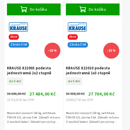
Do košíku
Do košíku
Akce
Akce
Záruka 5 let
Záruka 5 let
–25 %
–25 %
KRAUSE 821003 podesta
KRAUSE 821010 podesta
jednostranná 1x2 stupně
jednostranná 1x3 stupně
do 5 dní
do 5 dní
27 484,00 Kč
27 704,00 Kč
36 646,00 Kč
36 938,00 Kč
22 714,05 Kč bez DPH
22 895,87 Kč bez DPH
Maximální nosností 150 kg, certifikace
Maximální nosností 150 kg, certifikace
ČSN EN 131, záruka 5 let. Zábradlí ve tvaru
ČSN EN 131, záruka 5 let. Zábradlí ve tvaru
U součástí balení. Zábradlí pro výstup
U součástí balení. Zábradlí pro výstup
není součástí balení - jedná se o
není součástí balení - jedná se o