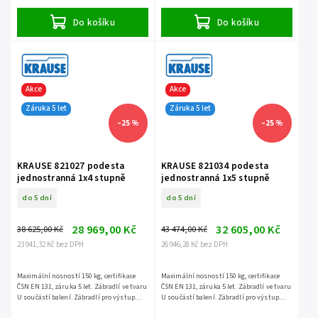
příslušenství.
příslušenství.
Do košíku
Do košíku
Akce
Akce
Záruka 5 let
Záruka 5 let
–25 %
–25 %
KRAUSE 821027 podesta
KRAUSE 821034 podesta
jednostranná 1x4 stupně
jednostranná 1x5 stupně
do 5 dní
do 5 dní
28 969,00 Kč
32 605,00 Kč
38 625,00 Kč
43 474,00 Kč
23 941,32 Kč bez DPH
26 946,28 Kč bez DPH
Maximální nosností 150 kg, certifikace
Maximální nosností 150 kg, certifikace
ČSN EN 131, záruka 5 let. Zábradlí ve tvaru
ČSN EN 131, záruka 5 let. Zábradlí ve tvaru
U součástí balení. Zábradlí pro výstup
U součástí balení. Zábradlí pro výstup
není součástí balení - jedná se o
není součástí balení - jedná se o