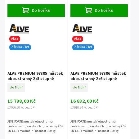
Do košíku
Do košíku
Akce
Akce
Záruka 7 let
Záruka 7 let
ALVE PREMIUM 97305 můstek
ALVE PREMIUM 97306 můstek
oboustranný 2x5 stupně
oboustranný 2x6 stupně
do 5 dní
do 5 dní
15 798,00 Kč
16 832,00 Kč
13 056,20 Kč bez DPH
13 910,74 Kč bez DPH
ALVE FORTE můstek jednostranná
ALVE FORTE můstek jednostranná
profesionální, záruka 7 let, dle normy ČSN
profesionální, záruka 7 let, dle normy ČSN
EN 131 s maximální nosnost 150 kg.
EN 131 s maximální nosnost 150 kg.