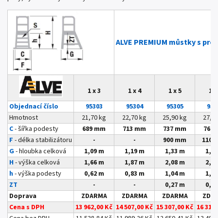
ALVE PREMIUM můstky s pro
1 x 3
1 x 4
1 x 5
1 x
Objednací číslo
95303
95304
95305
953
Hmotnost
21,70 kg
22,70 kg
25,90 kg
27,2
C
- šířka podesty
689 mm
713 mm
737 mm
761
F
- délka stabilizátoru
-
-
900 mm
1100
G
- hloubka celková
1,09 m
1,19 m
1,33 m
1,4
H
- výška celková
1,66 m
1,87 m
2,08 m
2,2
h
- výška podesty
0,62 m
0,83 m
1,04 m
1,2
ZT
-
-
0,27 m
0,4
Doprava
ZDARMA
ZDARMA
ZDARMA
ZDA
Cena s DPH
13 962,00 Kč
14 507,00 Kč
15 307,00 Kč
16 313