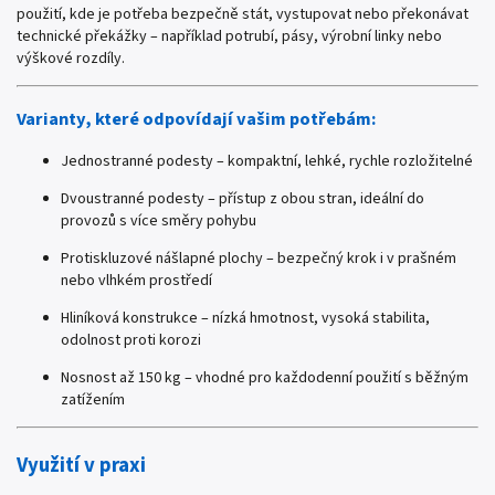
použití, kde je potřeba bezpečně stát, vystupovat nebo překonávat
technické překážky – například potrubí, pásy, výrobní linky nebo
výškové rozdíly.
Varianty, které odpovídají vašim potřebám:
Jednostranné podesty – kompaktní, lehké, rychle rozložitelné
Dvoustranné podesty – přístup z obou stran, ideální do
provozů s více směry pohybu
Protiskluzové nášlapné plochy – bezpečný krok i v prašném
nebo vlhkém prostředí
Hliníková konstrukce – nízká hmotnost, vysoká stabilita,
odolnost proti korozi
Nosnost až 150 kg – vhodné pro každodenní použití s běžným
zatížením
Využití v praxi