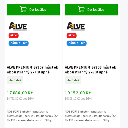
Do košíku
Do košíku
Akce
Akce
Záruka 7 let
Záruka 7 let
ALVE PREMIUM 97307 můstek
ALVE PREMIUM 97308 můstek
oboustranný 2x7 stupně
oboustranný 2x8 stupně
do 5 dní
do 5 dní
17 886,00 Kč
19 152,00 Kč
14 781,82 Kč bez DPH
15 828,10 Kč bez DPH
ALVE FORTE můstek jednostranná
ALVE FORTE můstek jednostranná
profesionální, záruka 7 let, dle normy ČSN
profesionální, záruka 7 let, dle normy ČSN
EN 131 s maximální nosnost 150 kg.
EN 131 s maximální nosnost 150 kg.