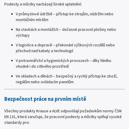
Podesty a můstky nacházejí široké uplatnění:
V průmyslové údržbě – přístup ke strojům, nádržím nebo
montážním místům
Na stavbách a montážích – dočasné pracovní plošiny nebo
výstupy
V logistice a dopravě – překonání výškových rozdílů nebo
přechod nad kabely a technologií
V potravinářství a hygienických provozech – díky hliníku
vhodné i do citlivého prostředí
Ve skladech a dílnách – bezpečný a rychlý přístup ke zboží,
regálům nebo ovládacím panelům
Bezpečnost práce na prvním místě
Všechny produkty Krause a ALVE odpovídají požadavkům normy ČSN
EN 131, která zaručuje, že pracovní podesty a můstky splňují vysoké
standardy pro: