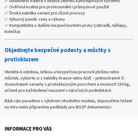
✅ Dlouholetá tradice v oblasti žebříků a přístupových systémů
✅ Ověřená kvalita pro profesionální i průmyslové použití
✅ Široká nabídka variant pro různé provozy
✅ Výborný poměr ceny a výkonu
✅ Kompatibilita s dalšími bezpečnostními prvky (zábradlí, nášlapy,
kolečka)
Objednejte bezpečné podesty a můstky s
protiskluzem
Hledáte-li odolnou, lehkou a bezpečnou pracovní plošinu nebo
můstek, vyberte si z nabídky Krause nebo ALVE – jednostranné či
dvoustranné varianty s protiskluzovým povrchem a nosností 150 kg,
určené pro každodenní nasazení v náročných podmínkách.
Rádi vám poradíme s výběrem vhodného modelu, doporučíme řešení
na míru nebo připravíme podklady pro BOZP dokumentaci.
INFORMACE PRO VÁS