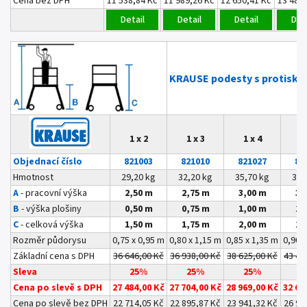
Cena bez DPH
11 538,84 Kč
11 989,26 Kč
12 650,41 Kč
13 481
Detail
Detail
Detail
Deta
KRAUSE
podesty s protisk
1 x 2
1 x 3
1 x 4
1
Objednací číslo
821003
821010
821027
82
Hmotnost
29,20 kg
32,20 kg
35,70 kg
39,
A
- pracovní výška
2,50 m
2,75 m
3,00 m
3,
B
- výška plošiny
0,50 m
0,75 m
1,00 m
1,
C
- celková výška
1,50 m
1,75 m
2,00 m
2,
Rozměr půdorysu
0,75 x 0,95 m
0,80 x 1,15 m
0,85 x 1,35 m
0,90 
Základní cena s DPH
36 646,00 Kč
36 938,00 Kč
38 625,00 Kč
43 47
Sleva
25%
25%
25%
2
Cena po slevě s DPH
27 484,00 Kč
27 704,00 Kč
28 969,00 Kč
32 60
Cena po slevě bez DPH
22 714,05 Kč
22 895,87 Kč
23 941,32 Kč
26 94