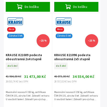
Do košíku
Do košíku
Akce
Akce
Záruka 5 let
Záruka 5 let
–25 %
–25 %
KRAUSE 821089 podesta
KRAUSE 821096 podesta
oboustranná 2x4 stupně
oboustranná 2x5 stupně
do 5 dní
do 5 dní
31 473,00 Kč
34 554,00 Kč
41 964,00 Kč
46 073,00 Kč
26 010,74 Kč bez DPH
28 557,02 Kč bez DPH
Maximální nosností 150 kg, certifikace
Maximální nosností 150 kg, certifikace
ČSN EN 131, záruka 5 let. Zábradlí ve tvaru
ČSN EN 131, záruka 5 let. Zábradlí ve tvaru
U součástí balení. Zábradlí pro výstup
U součástí balení. Zábradlí pro výstup
není součástí balení - jedná se o
není součástí balení - jedná se o
příslušenství.
příslušenství.