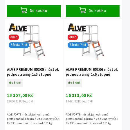
Do košíku
Do košíku
Akce
Akce
Záruka 7 let
Záruka 7 let
ALVE PREMIUM 95305 můstek
ALVE PREMIUM 95306 můstek
jednostranný 1x5 stupně
jednostranný 1x6 stupně
do 5 dní
do 5 dní
15 307,00 Kč
16 313,00 Kč
12 650,41 Kč bez DPH
13 481,82 Kč bez DPH
ALVE FORTE můstek jednostranná
ALVE FORTE můstek jednostranná
profesionální, záruka 7 let, dle normy ČSN
profesionální, záruka 7 let, dle normy ČSN
EN 131 s maximální nosnost 150 kg.
EN 131 s maximální nosnost 150 kg.