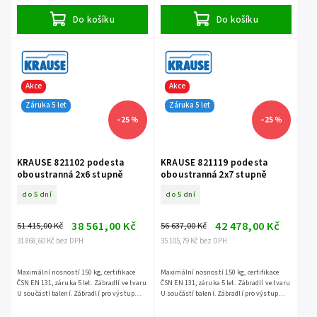
Do košíku
Do košíku
Akce
Akce
Záruka 5 let
Záruka 5 let
–25 %
–25 %
KRAUSE 821102 podesta
KRAUSE 821119 podesta
oboustranná 2x6 stupně
oboustranná 2x7 stupně
do 5 dní
do 5 dní
38 561,00 Kč
42 478,00 Kč
51 415,00 Kč
56 637,00 Kč
31 868,60 Kč bez DPH
35 105,79 Kč bez DPH
Maximální nosností 150 kg, certifikace
Maximální nosností 150 kg, certifikace
ČSN EN 131, záruka 5 let. Zábradlí ve tvaru
ČSN EN 131, záruka 5 let. Zábradlí ve tvaru
U součástí balení. Zábradlí pro výstup
U součástí balení. Zábradlí pro výstup
není součástí balení - jedná se o
není součástí balení - jedná se o
příslušenství.
příslušenství.