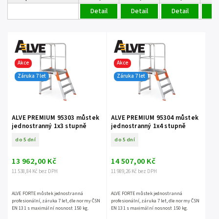
Detail
Detail
Detail
De
Akce
Akce
Záruka 7 let
Záruka 7 let
ALVE PREMIUM 95303 můstek
ALVE PREMIUM 95304 můstek
jednostranný 1x3 stupně
jednostranný 1x4 stupně
do 5 dní
do 5 dní
13 962,00 Kč
14 507,00 Kč
11 538,84 Kč bez DPH
11 989,26 Kč bez DPH
ALVE FORTE můstek jednostranná
ALVE FORTE můstek jednostranná
profesionální, záruka 7 let, dle normy ČSN
profesionální, záruka 7 let, dle normy ČSN
EN 131 s maximální nosnost 150 kg.
EN 131 s maximální nosnost 150 kg.