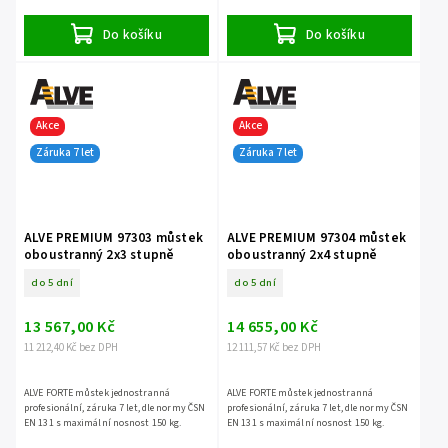
Do košíku
Do košíku
Akce
Akce
Záruka 7 let
Záruka 7 let
ALVE PREMIUM 97303 můstek
ALVE PREMIUM 97304 můstek
oboustranný 2x3 stupně
oboustranný 2x4 stupně
do 5 dní
do 5 dní
13 567,00 Kč
14 655,00 Kč
11 212,40 Kč bez DPH
12 111,57 Kč bez DPH
ALVE FORTE můstek jednostranná
ALVE FORTE můstek jednostranná
profesionální, záruka 7 let, dle normy ČSN
profesionální, záruka 7 let, dle normy ČSN
EN 131 s maximální nosnost 150 kg.
EN 131 s maximální nosnost 150 kg.