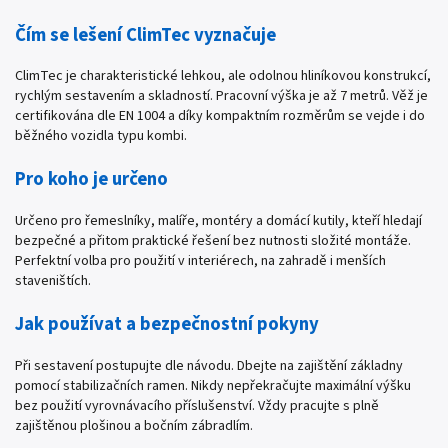
Čím se lešení ClimTec vyznačuje
ClimTec je charakteristické lehkou, ale odolnou hliníkovou konstrukcí,
rychlým sestavením a skladností. Pracovní výška je až 7 metrů. Věž je
certifikována dle EN 1004 a díky kompaktním rozměrům se vejde i do
běžného vozidla typu kombi.
Pro koho je určeno
Určeno pro řemeslníky, malíře, montéry a domácí kutily, kteří hledají
bezpečné a přitom praktické řešení bez nutnosti složité montáže.
Perfektní volba pro použití v interiérech, na zahradě i menších
staveništích.
Jak používat a bezpečnostní pokyny
Při sestavení postupujte dle návodu. Dbejte na zajištění základny
pomocí stabilizačních ramen. Nikdy nepřekračujte maximální výšku
bez použití vyrovnávacího příslušenství. Vždy pracujte s plně
zajištěnou plošinou a bočním zábradlím.