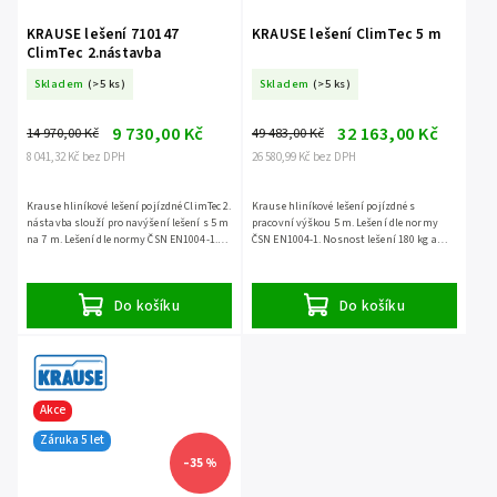
KRAUSE lešení 710147
KRAUSE lešení ClimTec 5 m
ClimTec 2.nástavba
Skladem
(>5 ks)
Skladem
(>5 ks)
9 730,00 Kč
32 163,00 Kč
14 970,00 Kč
49 483,00 Kč
8 041,32 Kč bez DPH
26 580,99 Kč bez DPH
Krause hliníkové lešení pojízdné ClimTec 2.
Krause hliníkové lešení pojízdné s
nástavba slouží pro navýšení lešení s 5 m
pracovní výškou 5 m. Lešení dle normy
na 7 m. Lešení dle normy ČSN EN1004-1.
ČSN EN1004-1. Nosnost lešení 180 kg a
Nosnost lešení 180 kg a záruka 5 let.
záruka 5 let.
Do košíku
Do košíku
Akce
Záruka 5 let
–35 %