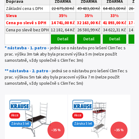
Doprava
ZDARMA
ZDARMA
ZDARMA
ZD
Základní cena s DPH
22 679,00 Kč
49 483,00 Kč
64 453,00 Kč
26 80
Sleva
35%
35%
33%
3
Cena po slevě s DPH
14 741,00 Kč
32 163,00 Kč
41 893,00 Kč
17 42
Cena po slevě bez DPH
12 182, 64 Kč
26 580,99 Kč
34 622,31 Kč
14 39
Detail
Detail
Detail
De
* nástavba - 1. patro -
jedná se o nástavbu pro lešení ClimTec s
prac. výšku 3m tak aby byla pracovní výška 5 m (nelze použít
samostatně, vždy společně s ClimTec 3m)
** nástavba - 2. patro -
jedná se o nástavbu pro lešení ClimTec s
prac. výškou 5m tak aby byla pracovní výška 7 m (nelze použít
samostatně, vždy společně s ClimTec 5m)
Akce
Akce
Záruka 5 let
Záruka 5 let
–35 %
–35 %