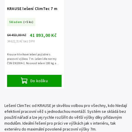
KRAUSE lešení ClimTec 7 m
Skladem
(>5 ks)
41 893,00 Kč
64 453,00 Kč
34 622,31 Kč bez DPH
Krause hliníkové lešení pojízdné s
pracovní výškou 7 m. Lešení dle normy
ČSN EN1004-1. Nosnost lešení 180 kg a
záruka 5 let.
Do košíku
Lešení ClimTec od KRAUSE je skvělou volbou pro všechny, kdo hledají
efektivní pracovní věž s jednoduchou montáží. Systém se skládá bez
použití nářadí a lze jej rychle rozšířit do větší výšky díky přídavným
modulům. Ideální řešení pro práci ve výškách jak v interiéru, tak
exteriéru do maximální povolené pracovní výšky 7m.