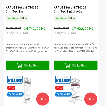
KRAUSE lešení 710116
KRAUSE lešení 710123
ClimTec 3m
ClimTec 1.nástavba
Skladem
(>5 ks)
Skladem
(>5 ks)
14 741,00 Kč
17 422,00 Kč
22 679,00 Kč
26 804,00 Kč
12 182,64 Kč bez DPH
14 398,35 Kč bez DPH
Krause hliníkové lešení pojízdné s
Krause hliníkové lešení pojízdné ClimTec 1.
pracovní výškou 3m. Lešení dle normy ČSN
nástavba slouží pro navýšení lešení s 3 m
EN1004-1. Nosnost lešení 180 kg a záruka
na 5 m. Lešení dle normy ČSN EN1004-1.
5 let.
Nosnost lešení 180 kg a záruka 5 let.
Do košíku
Do košíku
Akce
Akce
Záruka 5 let
Záruka 5 let
–35 %
–35 %