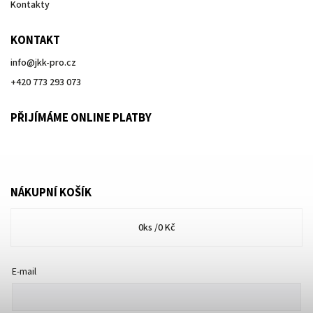
Kontakty
KONTAKT
info
@
jkk-pro.cz
+420 773 293 073
PŘIJÍMÁME ONLINE PLATBY
NÁKUPNÍ KOŠÍK
0
ks /
0 Kč
E-mail