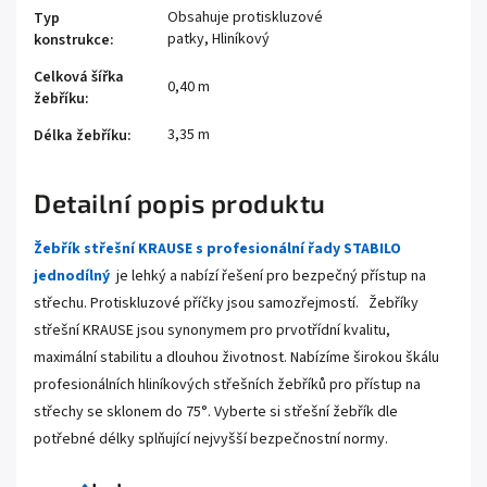
Obsahuje protiskluzové
Typ
patky, Hliníkový
konstrukce
:
Celková šířka
0,40 m
žebříku
:
3,35 m
Délka žebříku
:
Detailní popis produktu
Žebřík střešní KRAUSE s profesionální řady STABILO
jednodílný
je lehký a nabízí řešení pro bezpečný přístup na
střechu. Protiskluzové příčky jsou samozřejmostí.
Žebříky
střešní KRAUSE jsou synonymem pro prvotřídní kvalitu,
maximální stabilitu a dlouhou životnost. Nabízíme širokou škálu
profesionálních hliníkových střešních žebříků pro přístup na
střechy se sklonem do
75°
. Vyberte si střešní žebřík dle
potřebné délky splňující nejvyšší bezpečnostní normy.