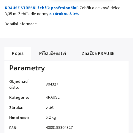
KRAUSE STŘEŠNÍ žebřík profesionální.
Žebřík o celkové délce
3,35 m
.
Žebřík dle normy
a zárukou 5 let.
Detailní informace
Popis
Příslušenství
Značka
KRAUSE
Parametry
Objednací
804327
číslo
:
KRAUSE
Kategorie
:
5 let
Záruka
:
5.2 kg
Hmotnost
:
4009199804327
EAN
: