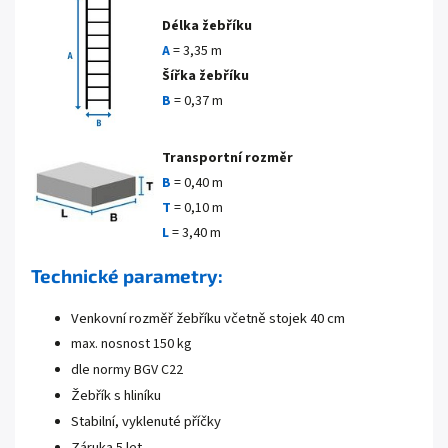
Délka žebříku
A
= 3,35 m
Šířka žebříku
B
= 0,37 m
Transportní rozměr
B
=
0,40 m
T
=
0,10 m
L
= 3,40 m
Technické parametry:
Venkovní rozměř žebříku včetně stojek 40 cm
max. nosnost 150 kg
dle normy BGV C22
Žebřík s hliníku
Stabilní, vyklenuté příčky
Záruka 5 let