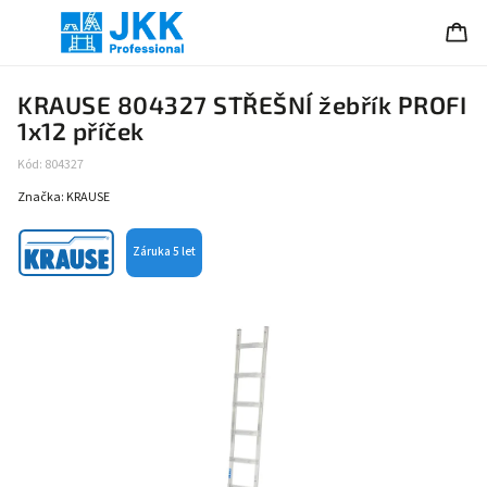
KRAUSE 804327 STŘEŠNÍ žebřík PROFI
1x12 příček
Kód:
804327
Značka:
KRAUSE
Záruka 5 let