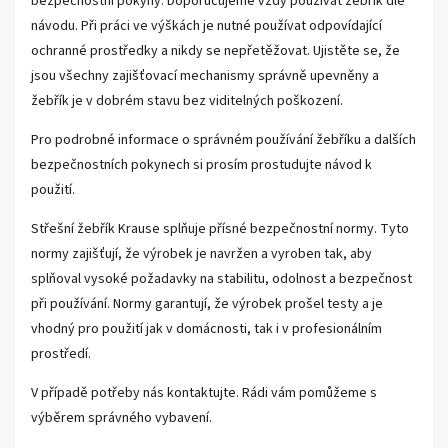
bezpečnostní pokyny. Doporučujeme vždy používat žebřík dle
návodu. Při práci ve výškách je nutné používat odpovídající
ochranné prostředky a nikdy se nepřetěžovat. Ujistěte se, že
jsou všechny zajišťovací mechanismy správně upevněny a
žebřík je v dobrém stavu bez viditelných poškození.
Pro podrobné informace o správném používání žebříku a dalších
bezpečnostních pokynech si prosím prostudujte návod k
použití.
Střešní žebřík Krause splňuje přísné bezpečnostní normy. Tyto
normy zajišťují, že výrobek je navržen a vyroben tak, aby
splňoval vysoké požadavky na stabilitu, odolnost a bezpečnost
při používání. Normy garantují, že výrobek prošel testy a je
vhodný pro použití jak v domácnosti, tak i v profesionálním
prostředí.
V případě potřeby nás kontaktujte. Rádi vám pomůžeme s
výběrem správného vybavení.