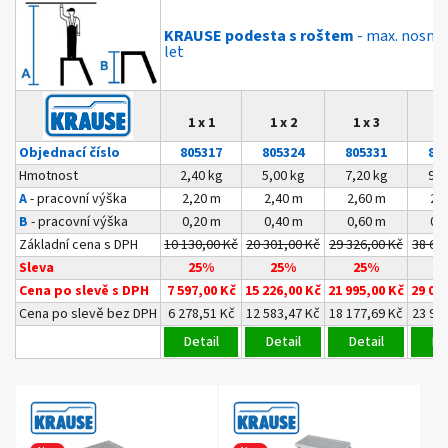
KRAUSE podesta s roštem
- max. nosnos
let
1 x 1
1 x 2
1 x 3
1 
Objednací číslo
805317
805324
805331
80
Hmotnost
2,40 kg
5,00 kg
7,20 kg
9,6
A
- pracovní výška
2,20 m
2,40 m
2,60 m
2,
B
- pracovní výška
0,20 m
0,40 m
0,60 m
0,
Základní cena s DPH
10 130,00 Kč
20 301,00 Kč
29 326,00 Kč
38 66
Sleva
25%
25%
25%
2
Cena po slevě s DPH
7 597,00 Kč
15 226,00 Kč
21 995,00 Kč
29 00
Cena po slevě bez DPH
6 278,51 Kč
12 583,47 Kč
18 177,69 Kč
23 96
Detail
Detail
Detail
De