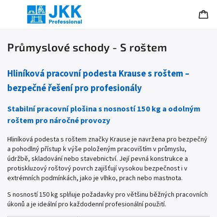
Průmyslové schody - S roštem
Hliníková pracovní podesta Krause s roštem –
bezpečné řešení pro profesionály
Stabilní pracovní plošina s nosností 150 kg a odolným
roštem pro náročné provozy
Hliníková podesta s roštem značky Krause je navržena pro bezpečný
a pohodlný přístup k výše položeným pracovištím v průmyslu,
údržbě, skladování nebo stavebnictví. Její pevná konstrukce a
protiskluzový roštový povrch zajišťují vysokou bezpečnost i v
extrémních podmínkách, jako je vlhko, prach nebo mastnota.
S nosností 150 kg splňuje požadavky pro většinu běžných pracovních
úkonů a je ideální pro každodenní profesionální použití.