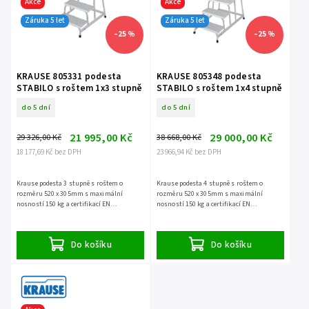
Akce
Akce
Záruka 5 let
Záruka 5 let
–25 %
–25 %
KRAUSE 805331 podesta
KRAUSE 805348 podesta
STABILO s roštem 1x3 stupně
STABILO s roštem 1x4 stupně
do 5 dní
do 5 dní
21 995,00 Kč
29 000,00 Kč
29 326,00 Kč
38 668,00 Kč
18 177,69 Kč bez DPH
23 966,94 Kč bez DPH
Krause podesta 3 stupně s roštem o
Krause podesta 4 stupně s roštem o
rozměru 520 x 305mm s maximální
rozměru 520 x 305mm s maximální
nosností 150 kg a certifikací EN
nosností 150 kg a certifikací EN
14183, záruka 5 let.
14183, záruka 5 let.
Do košíku
Do košíku