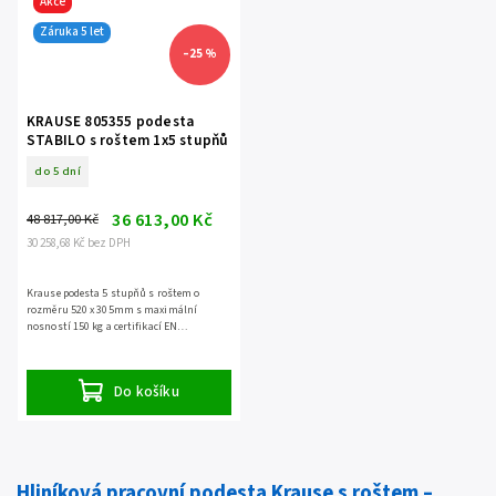
Akce
Záruka 5 let
–25 %
KRAUSE 805355 podesta
STABILO s roštem 1x5 stupňů
do 5 dní
36 613,00 Kč
48 817,00 Kč
30 258,68 Kč bez DPH
Krause podesta 5 stupňů s roštem o
rozměru 520 x 305mm s maximální
nosností 150 kg a certifikací EN
14183, záruka 5 let.
Do košíku
Hliníková pracovní podesta Krause s roštem –