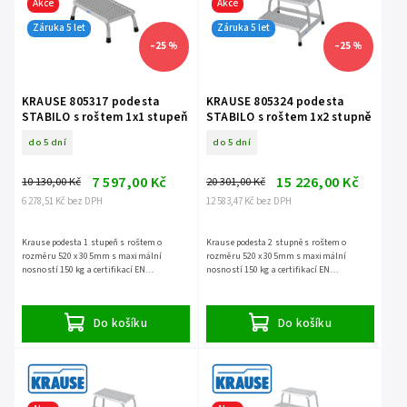
Akce
Akce
Záruka 5 let
Záruka 5 let
–25 %
–25 %
KRAUSE 805317 podesta
KRAUSE 805324 podesta
STABILO s roštem 1x1 stupeň
STABILO s roštem 1x2 stupně
do 5 dní
do 5 dní
7 597,00 Kč
15 226,00 Kč
10 130,00 Kč
20 301,00 Kč
6 278,51 Kč bez DPH
12 583,47 Kč bez DPH
Krause podesta 1 stupeň s roštem o
Krause podesta 2 stupně s roštem o
rozměru 520 x 305mm s maximální
rozměru 520 x 305mm s maximální
nosností 150 kg a certifikací EN
nosností 150 kg a certifikací EN
14183, záruka 5 let.
14183, záruka 5 let.
Do košíku
Do košíku