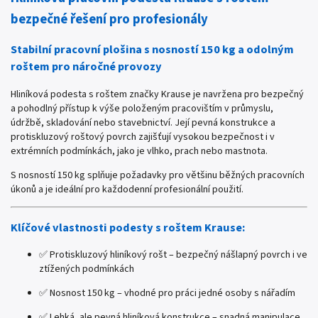
bezpečné řešení pro profesionály
Stabilní pracovní plošina s nosností 150 kg a odolným
roštem pro náročné provozy
Hliníková podesta s roštem značky Krause je navržena pro bezpečný
a pohodlný přístup k výše položeným pracovištím v průmyslu,
údržbě, skladování nebo stavebnictví. Její pevná konstrukce a
protiskluzový roštový povrch zajišťují vysokou bezpečnost i v
extrémních podmínkách, jako je vlhko, prach nebo mastnota.
S nosností 150 kg splňuje požadavky pro většinu běžných pracovních
úkonů a je ideální pro každodenní profesionální použití.
Klíčové vlastnosti podesty s roštem Krause:
✅ Protiskluzový hliníkový rošt – bezpečný nášlapný povrch i ve
ztížených podmínkách
✅ Nosnost 150 kg – vhodné pro práci jedné osoby s nářadím
✅ Lehká, ale pevná hliníková konstrukce – snadná manipulace,