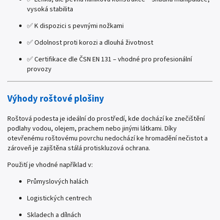
vysoká stabilita
✅ K dispozici s pevnými nožkami
✅ Odolnost proti korozi a dlouhá životnost
✅ Certifikace dle ČSN EN 131 – vhodné pro profesionální
provozy
Výhody roštové plošiny
Roštová podesta je ideální do prostředí, kde dochází ke znečištění
podlahy vodou, olejem, prachem nebo jinými látkami. Díky
otevřenému roštovému povrchu nedochází ke hromadění nečistot a
zároveň je zajištěna stálá protiskluzová ochrana.
Použití je vhodné například v:
Průmyslových halách
Logistických centrech
Skladech a dílnách