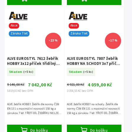
Akce
Akce
Záruka 7 let
Záruka 7 let
–23 %
–17 %
ALVE EUROSTYL 7612 žebřík
ALVE EUROSTYL 7807 žebřík
HOBBY 3x12 příček třídílný
HOBBY NA SCHODY 3x7 příček
volně stojící
třídílný volně stojící
Skladem
(>5 ks)
Skladem
(>5 ks)
7 042,00 Kč
4 059,00 Kč
9 146,00 Kč
4 921,00 Kč
5 819,83 Kč bez DPH
3 354,55 Kč bez DPH
ALVE žebřík HOBBY. Žebřík dle normy ČSN
ALVE žebřík HOBBY na schody. Žebřík dle
EN 131 s maximální nosností 150 kg a
normy ČSN EN 131 s maximální nosností
zárukou 7 let. TŘETÍ DÍL ŽEBŘÍKU NELZE
150 kg a zárukou 7 let. TŘETÍ DÍL ŽEBŘÍKU
POUŽÍT SAMOSTATNĚ.
LZE POUŽÍT SAMOSTATNĚ.
Do košíku
Do košíku