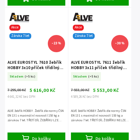
Akce
Akce
Záruka 7 let
Záruka 7 let
–23 %
–30 %
ALVE EUROSTYL 7610 žebřík
ALVE EUROSTYL 7611 žebřík
HOBBY 3x10 příček třídílný
HOBBY 3x11 příček třídílný
volně stojící
volně stojící
Skladem
(>5 ks)
Skladem
(>5 ks)
5 616,00 Kč
5 553,00 Kč
7 295,00 Kč
7 933,00 Kč
4 641,32 Kč bez DPH
4 589,26 Kč bez DPH
ALVE žebřík HOBBY . Žebřík dle normy ČSN
ALVE žebřík HOBBY. Žebřík dle normy ČSN
EN 131 s maximální nosností 150 kg a
EN 131 s maximální nosností 150 kg a
zárukou 7 let. TŘETÍ DÍL ŽEBŘÍKU LZE
zárukou 7 let. TŘETÍ DÍL ŽEBŘÍKU NELZE
POUŽÍT SAMOSTATNĚ.
POUŽÍT SAMOSTATNĚ.
Do košíku
Do košíku