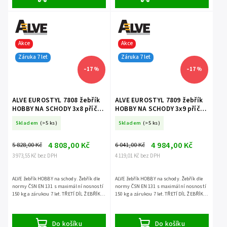
Akce
Akce
Záruka 7 let
Záruka 7 let
–17 %
–17 %
ALVE EUROSTYL 7808 žebřík
ALVE EUROSTYL 7809 žebřík
HOBBY NA SCHODY 3x8 příček
HOBBY NA SCHODY 3x9 příček
třídílný volně stojící
třídílný volně stojící
Skladem
(>5 ks)
Skladem
(>5 ks)
4 808,00 Kč
4 984,00 Kč
5 828,00 Kč
6 041,00 Kč
3 973,55 Kč bez DPH
4 119,01 Kč bez DPH
ALVE žebřík HOBBY na schody. Žebřík dle
ALVE žebřík HOBBY na schody. Žebřík dle
normy ČSN EN 131 s maximální nosností
normy ČSN EN 131 s maximální nosností
150 kg a zárukou 7 let. TŘETÍ DÍL ŽEBŘÍKU
150 kg a zárukou 7 let. TŘETÍ DÍL ŽEBŘÍKU
LZE POUŽÍT SAMOSTATNĚ.
LZE POUŽÍT SAMOSTATNĚ.
Do košíku
Do košíku