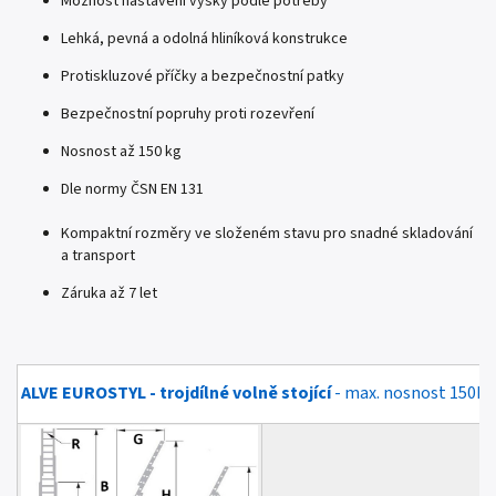
Možnost nastavení výšky podle potřeby
Lehká, pevná a odolná hliníková konstrukce
Protiskluzové příčky a bezpečnostní patky
Bezpečnostní popruhy proti rozevření
Nosnost až 150 kg
Dle normy ČSN EN 131
Kompaktní rozměry ve složeném stavu pro snadné skladování
a transport
Záruka až 7 let
ALVE EUROSTYL - trojdílné volně stojící
- max. nosnost 150kg,