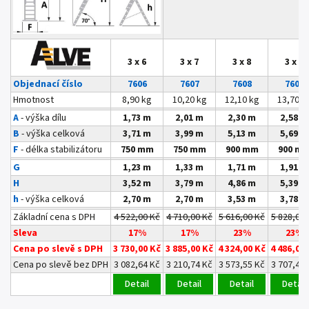
3 x 6
3 x 7
3 x 8
3 x 9
Objednací číslo
7606
7607
7608
7609
Hmotnost
8,90 kg
10,20 kg
12,10 kg
13,70 k
A
- výška dílu
1,73 m
2,01 m
2,30 m
2,58 m
B
- výška celková
3,71 m
3,99 m
5,13 m
5,69 m
F
- délka stabilizátoru
750 mm
750 mm
900 mm
900 m
G
1,23 m
1,33 m
1,71 m
1,91 m
H
3,52 m
3,79 m
4,86 m
5,39 m
h
- výška celková
2,70 m
2,70 m
3,53 m
3,78 m
Základní cena s DPH
4 522,00 Kč
4 710,00 Kč
5 616,00 Kč
5 828,00 
Sleva
17%
17%
23%
23%
Cena po slevě s DPH
3 730,00 Kč
3 885,00 Kč
4 324,00 Kč
4 486,00
Cena po slevě bez DPH
3 082,64 Kč
3 210,74 Kč
3 573,55 Kč
3 707,44 
Detail
Detail
Detail
Detail