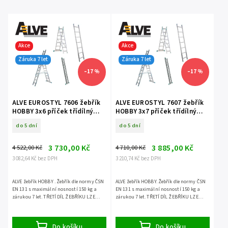
Akce
Akce
Záruka 7 let
Záruka 7 let
–17 %
–17 %
ALVE EUROSTYL 7606 žebřík
ALVE EUROSTYL 7607 žebřík
HOBBY 3x6 příček třídílný
HOBBY 3x7 příček třídílný
volně stojící
volně stojící
do 5 dní
do 5 dní
3 730,00 Kč
3 885,00 Kč
4 522,00 Kč
4 710,00 Kč
3 082,64 Kč bez DPH
3 210,74 Kč bez DPH
ALVE žebřík HOBBY . Žebřík dle normy ČSN
ALVE žebřík HOBBY. Žebřík dle normy ČSN
EN 131 s maximální nosností 150 kg a
EN 131 s maximální nosností 150 kg a
zárukou 7 let. TŘETÍ DÍL ŽEBŘÍKU LZE
zárukou 7 let. TŘETÍ DÍL ŽEBŘÍKU LZE
POUŽÍT SAMOSTATNĚ.
POUŽÍT SAMOSTATNĚ.
Do košíku
Do košíku