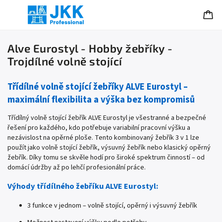
Alve Eurostyl - Hobby žebříky -
Trojdílné volně stojící
Třídílné volně stojící žebříky ALVE Eurostyl –
maximální flexibilita a výška bez kompromisů
Třídílný volně stojící žebřík ALVE Eurostyl je všestranné a bezpečné
řešení pro každého, kdo potřebuje variabilní pracovní výšku a
nezávislost na opěrné ploše. Tento kombinovaný žebřík 3 v 1 lze
použít jako volně stojící žebřík, výsuvný žebřík nebo klasický opěrný
žebřík. Díky tomu se skvěle hodí pro široké spektrum činností – od
domácí údržby až po lehčí profesionální práce.
Výhody třídílného žebříku ALVE Eurostyl:
3 funkce v jednom – volně stojící, opěrný i výsuvný žebřík