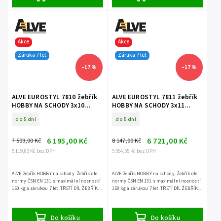
Akce
Akce
Záruka 7 let
Záruka 7 let
–17 %
–17 %
ALVE EUROSTYL 7810 žebřík
ALVE EUROSTYL 7811 žebřík
HOBBY NA SCHODY 3x10
HOBBY NA SCHODY 3x11
příček třídílný volně stojící
příček třídílný volně stojící
do 5 dní
do 5 dní
6 195,00 Kč
6 721,00 Kč
7 509,00 Kč
8 147,00 Kč
5 119,83 Kč bez DPH
5 554,55 Kč bez DPH
ALVE žebřík HOBBY na schody. Žebřík dle
ALVE žebřík HOBBY na schody. Žebřík dle
normy ČSN EN 131 s maximální nosností
normy ČSN EN 131 s maximální nosností
150 kg a zárukou 7 let. TŘETÍ DÍL ŽEBŘÍKU
150 kg a zárukou 7 let. TŘETÍ DÍL ŽEBŘÍKU
LZE POUŽÍT SAMOSTATNĚ.
NELZE POUŽÍT SAMOSTATNĚ.
Do košíku
Do košíku