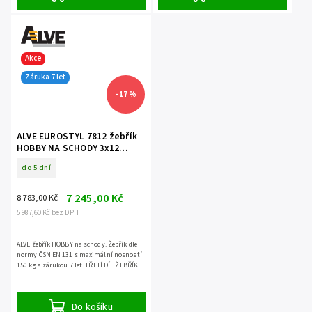
Akce
Záruka 7 let
–17 %
ALVE EUROSTYL 7812 žebřík
HOBBY NA SCHODY 3x12
příček třídílný volně stojící
do 5 dní
7 245,00 Kč
8 783,00 Kč
5 987,60 Kč bez DPH
ALVE žebřík HOBBY na schody. Žebřík dle
normy ČSN EN 131 s maximální nosností
150 kg a zárukou 7 let. TŘETÍ DÍL ŽEBŘÍKU
NELZE POUŽÍT SAMOSTATNĚ.
Do košíku