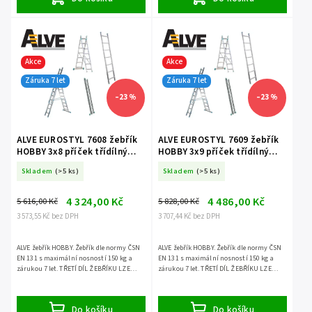
Akce
Akce
Záruka 7 let
Záruka 7 let
–23 %
–23 %
ALVE EUROSTYL 7608 žebřík
ALVE EUROSTYL 7609 žebřík
HOBBY 3x8 příček třídílný
HOBBY 3x9 příček třídílný
volně stojící
volně stojící
Skladem
(>5 ks)
Skladem
(>5 ks)
4 324,00 Kč
4 486,00 Kč
5 616,00 Kč
5 828,00 Kč
3 573,55 Kč bez DPH
3 707,44 Kč bez DPH
ALVE žebřík HOBBY. Žebřík dle normy ČSN
ALVE žebřík HOBBY. Žebřík dle normy ČSN
EN 131 s maximální nosností 150 kg a
EN 131 s maximální nosností 150 kg a
zárukou 7 let. TŘETÍ DÍL ŽEBŘÍKU LZE
zárukou 7 let. TŘETÍ DÍL ŽEBŘÍKU LZE
POUŽÍT SAMOSTATNĚ.
POUŽÍT SAMOSTATNĚ.
Do košíku
Do košíku