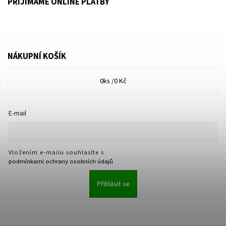
PŘIJÍMÁME ONLINE PLATBY
NÁKUPNÍ KOŠÍK
0
ks /
0 Kč
E-mail
Vložením e-mailu souhlasíte s
podmínkami ochrany osobních údajů
Přihlásit se