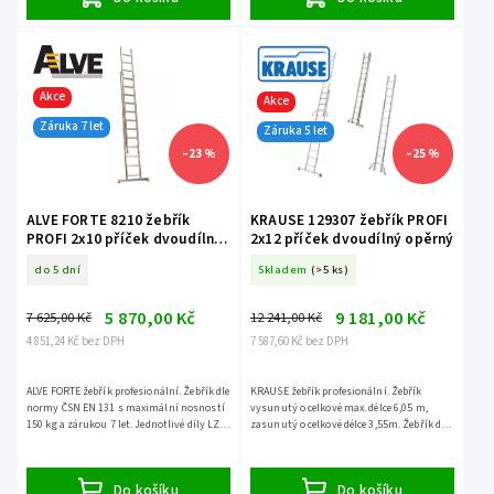
Akce
Akce
Záruka 7 let
Záruka 5 let
–23 %
–25 %
ALVE FORTE 8210 žebřík
KRAUSE 129307 žebřík PROFI
PROFI 2x10 příček dvoudílný
2x12 příček dvoudílný opěrný
opěrný
do 5 dní
Skladem
(>5 ks)
5 870,00 Kč
9 181,00 Kč
7 625,00 Kč
12 241,00 Kč
4 851,24 Kč bez DPH
7 587,60 Kč bez DPH
ALVE FORTE žebřík profesionální. Žebřík dle
KRAUSE žebřík profesionální. Žebřík
normy ČSN EN 131 s maximální nosností
vysunutý o celkové max. délce 6,05 m,
150 kg a zárukou 7 let. Jednotlivé díly LZE
zasunutý o celkové délce 3,55m. Žebřík dle
ODDĚLIT.
normy ČSN EN 131 s maximální nosností
150 kg a zárukou...
Do košíku
Do košíku