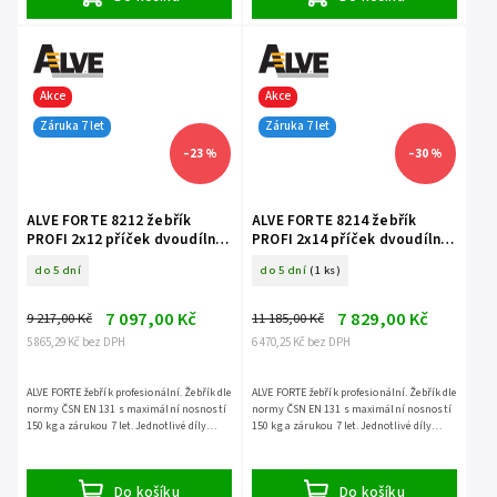
Akce
Akce
Záruka 7 let
Záruka 7 let
–23 %
–30 %
ALVE FORTE 8212 žebřík
ALVE FORTE 8214 žebřík
PROFI 2x12 příček dvoudílný
PROFI 2x14 příček dvoudílný
opěrný
opěrný
do 5 dní
do 5 dní
(1 ks)
7 097,00 Kč
7 829,00 Kč
9 217,00 Kč
11 185,00 Kč
5 865,29 Kč bez DPH
6 470,25 Kč bez DPH
ALVE FORTE žebřík profesionální. Žebřík dle
ALVE FORTE žebřík profesionální. Žebřík dle
normy ČSN EN 131 s maximální nosností
normy ČSN EN 131 s maximální nosností
150 kg a zárukou 7 let. Jednotlivé díly
150 kg a zárukou 7 let. Jednotlivé díly
NELZE ODDĚLIT.
NELZE ODDĚLIT.
Do košíku
Do košíku