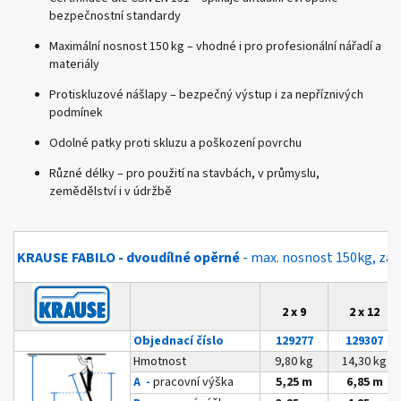
bezpečnostní standardy
Maximální nosnost 150 kg – vhodné i pro profesionální nářadí a
materiály
Protiskluzové nášlapy – bezpečný výstup i za nepříznivých
podmínek
Odolné patky proti skluzu a poškození povrchu
Různé délky
– pro použití na stavbách, v průmyslu,
zemědělství i v údržbě
KRAUSE FABILO - dvoudílné opěrné
- max. nosnost 150kg, zár
2 x 9
2 x 12
Objednací číslo
129277
129307
Hmotnost
9,80 kg
14,30 kg
A -
pracovní výška
5,25 m
6,85 m