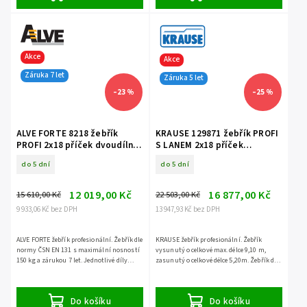
Akce
Akce
Záruka 7 let
Záruka 5 let
–23 %
–25 %
ALVE FORTE 8218 žebřík
KRAUSE 129871 žebřík PROFI
PROFI 2x18 příček dvoudílný
S LANEM 2x18 příček
opěrný
dvoudílný opěrný
do 5 dní
do 5 dní
12 019,00 Kč
16 877,00 Kč
15 610,00 Kč
22 503,00 Kč
9 933,06 Kč bez DPH
13 947,93 Kč bez DPH
ALVE FORTE žebřík profesionální. Žebřík dle
KRAUSE žebřík profesionální. Žebřík
normy ČSN EN 131 s maximální nosností
vysunutý o celkové max. délce 9,10 m,
150 kg a zárukou 7 let. Jednotlivé díly
zasunutý o celkové délce 5,20m. Žebřík dle
NELZE ODDĚLIT.
normy ČSN EN 131 s maximální nosností
150 kg a zárukou...
Do košíku
Do košíku