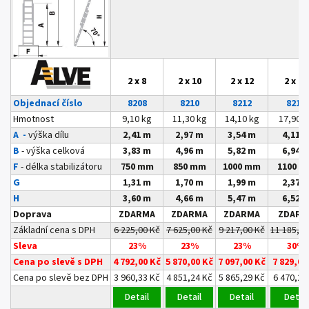
2 x 8
2 x 10
2 x 12
2 x 14
Objednací číslo
8208
8210
8212
8214
Hmotnost
9,10 kg
11,30 kg
14,10 kg
17,90 k
A -
výška dílu
2,41 m
2,97 m
3,54 m
4,11 
B
- výška celková
3,83 m
4,96 m
5,82 m
6,94 
F
- délka stabilizátoru
750 mm
850 mm
1000 mm
1100 
G
1,31 m
1,70 m
1,99 m
2,37 
H
3,60 m
4,66 m
5,47 m
6,52 
Doprava
ZDARMA
ZDARMA
ZDARMA
ZDARM
Základní cena s DPH
6 225,00 Kč
7 625,00 Kč
9 217,00 Kč
11 185,00
Sleva
23%
23%
23%
30%
Cena po slevě s DPH
4 792,00 Kč
5 870,00 Kč
7 097,00 Kč
7 829,00
Cena po slevě bez DPH
3 960,33 Kč
4 851,24 Kč
5 865,29 Kč
6 470,25
Detail
Detail
Detail
Detail