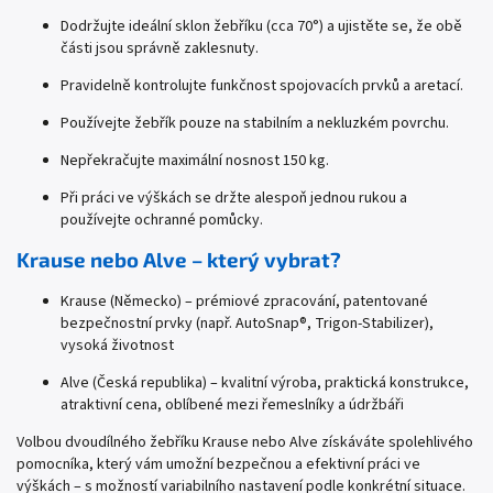
Dodržujte ideální sklon žebříku (cca 70°) a ujistěte se, že obě
části jsou správně zaklesnuty.
Pravidelně kontrolujte funkčnost spojovacích prvků a aretací.
Používejte žebřík pouze na stabilním a nekluzkém povrchu.
Nepřekračujte maximální nosnost 150 kg.
Při práci ve výškách se držte alespoň jednou rukou a
používejte ochranné pomůcky.
Krause nebo Alve – který vybrat?
Krause (Německo) – prémiové zpracování, patentované
bezpečnostní prvky (např. AutoSnap®, Trigon-Stabilizer),
vysoká životnost
Alve (Česká republika) – kvalitní výroba, praktická konstrukce,
atraktivní cena, oblíbené mezi řemeslníky a údržbáři
Volbou dvoudílného žebříku Krause nebo Alve získáváte spolehlivého
pomocníka, který vám umožní bezpečnou a efektivní práci ve
výškách – s možností variabilního nastavení podle konkrétní situace.