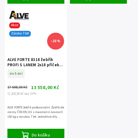
Akce
Záruka 7 let
–23 %
ALVE FORTE 8318 žebřík
PROFI S LANEM 2x18 příček
dvoudílný opěrný
do 5 dní
13 558,00 Kč
17 608,00 Kč
11 204,96 Kč bez DPH
ALVE FORTE žebřík profesionální. Žebřík dle
normy ČSN EN 131 s maximální nosností
150 kg a zárukou 7 let. Jednotlivé díly
NELZE ODDĚLIT.
Do košíku