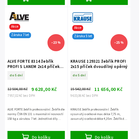
Akce
Akce
Záruka 7 let
Záruka 5 let
–23 %
–25 %
ALVE FORTE 8314 žebřík
KRAUSE 129321 žebřík PROFI
PROFI S LANEM 2x14 příček
2x15 příček dvoudílný opěrný
dvoudílný opěrný
do 5 dní
do 5 dní
9 628,00 Kč
11 656,00 Kč
12 504,00 Kč
15 542,00 Kč
7 957,02 Kč bez DPH
9 633,06 Kč bez DPH
ALVE FORTE žebřík profesionální. Žebřík dle
KRAUSE žebřík profesionální. Žebřík
normy ČSN EN 131 s maximální nosností
vysunutý o celkové max. délce 7,75 m,
150 kg a zárukou 7 let. Jednotlivé díly
zasunutý o celkové délce 4,35m. Žebřík dle
NELZE ODDĚLIT.
normy ČSN EN 131 s maximální nosností
150 kg a zárukou...
Do košíku
Do košíku