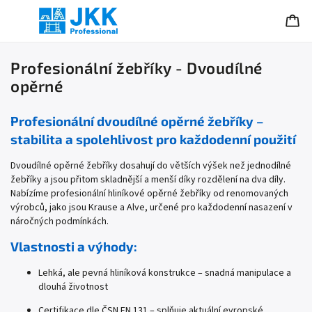
Profesionální žebříky - Dvoudílné
opěrné
Profesionální dvoudílné opěrné žebříky –
stabilita a spolehlivost pro každodenní použití
Dvoudílné opěrné žebříky dosahují do větších výšek než jednodílné
žebříky a jsou přitom skladnější a menší díky rozdělení na dva díly.
Nabízíme profesionální hliníkové opěrné žebříky od renomovaných
výrobců, jako jsou Krause a Alve, určené pro každodenní nasazení v
náročných podmínkách.
Vlastnosti a výhody:
Lehká, ale pevná hliníková konstrukce – snadná manipulace a
dlouhá životnost
Certifikace dle ČSN EN 131 – splňuje aktuální evropské