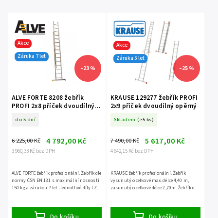
Akce
Akce
Záruka 7 let
Záruka 5 let
–23 %
–25 %
ALVE FORTE 8208 žebřík
KRAUSE 129277 žebřík PROFI
PROFI 2x8 příček dvoudílný
2x9 příček dvoudílný opěrný
opěrný
do 5 dní
Skladem
(>5 ks)
4 792,00 Kč
5 617,00 Kč
6 225,00 Kč
7 490,00 Kč
3 960,33 Kč bez DPH
4 642,15 Kč bez DPH
ALVE FORTE žebřík profesionální. Žebřík dle
KRAUSE žebřík profesionální. Žebřík
normy ČSN EN 131 s maximální nosností
vysunutý o celkové max. délce 4,40 m,
150 kg a zárukou 7 let. Jednotlivé díly LZE
zasunutý o celkové délce 2,70m. Žebřík dle
ODDĚLIT.
normy ČSN EN 131 s maximální nosností
150 kg a zárukou...
Do košíku
Do košíku