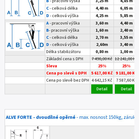
B
- pracovní výška
3,25 m
4,85 m
C
- celková délka
4,40 m
6,05 m
D
- celková výška
4,25 m
5,85 m
A
- pracovní výška
3,60 m
4,40 m
B
- pracovní výška
1,60 m
2,40 m
C
- celková délka
2,70 m
3,55 m
D
-
celková výška
2,60m
3,40 m
Délka stabilizátoru
0,80 m
1,00 m
Základní cena s DPH
7 490,00 Kč
12 241,00 Kč
Sleva
25%
25%
Cena po slevě s DPH
5 617,00 Kč
9 181,00 Kč
Cena po slevě bez DPH
4 642,15 Kč
7 587,60 Kč
Detail
Detail
ALVE FORTE - dvoudílné opěrné
- max. nosnost 150kg, záruka 