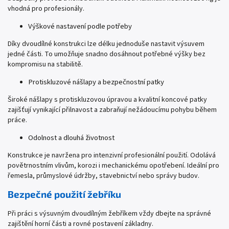
vhodná pro profesionály.
Výškové nastavení podle potřeby
Díky dvoudílné konstrukci lze délku jednoduše nastavit výsuvem
jedné části. To umožňuje snadno dosáhnout potřebné výšky bez
kompromisu na stabilitě.
Protiskluzové nášlapy a bezpečnostní patky
Široké nášlapy s protiskluzovou úpravou a kvalitní koncové patky
zajišťují vynikající přilnavost a zabraňují nežádoucímu pohybu během
práce.
Odolnost a dlouhá životnost
Konstrukce je navržena pro intenzivní profesionální použití. Odolává
povětrnostním vlivům, korozi i mechanickému opotřebení. Ideální pro
řemesla, průmyslové údržby, stavebnictví nebo správy budov.
Bezpečné použití žebříku
Při práci s výsuvným dvoudílným žebříkem vždy dbejte na správné
zajištění horní části a rovné postavení základny.