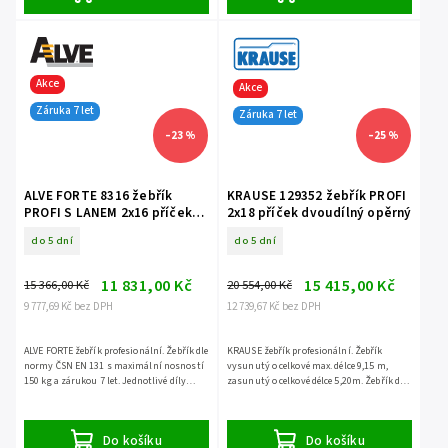
Akce
Akce
Záruka 7 let
Záruka 7 let
–23 %
–25 %
ALVE FORTE 8316 žebřík
KRAUSE 129352 žebřík PROFI
PROFI S LANEM 2x16 příček
2x18 příček dvoudílný opěrný
dvoudílný opěrný
do 5 dní
do 5 dní
11 831,00 Kč
15 415,00 Kč
15 366,00 Kč
20 554,00 Kč
9 777,69 Kč bez DPH
12 739,67 Kč bez DPH
ALVE FORTE žebřík profesionální. Žebřík dle
KRAUSE žebřík profesionální. Žebřík
normy ČSN EN 131 s maximální nosností
vysunutý o celkové max. délce 9,15 m,
150 kg a zárukou 7 let. Jednotlivé díly
zasunutý o celkové délce 5,20m. Žebřík dle
NELZE ODDĚLIT.
normy ČSN EN 131 s maximální nosností
150 kg a zárukou...
Do košíku
Do košíku