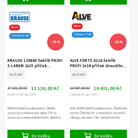
Akce
Akce
Záruka 7 let
Záruka 5 let
–25 %
–23 %
KRAUSE 129840 žebřík PROFI
ALVE FORTE 8216 žebřík
S LANEM 2x15 příček
PROFI 2x16 příček dvoudílný
dvoudílný opěrný
opěrný
do 5 dní
do 5 dní
13 126,00 Kč
10 431,00 Kč
17 501,00 Kč
13 547,00 Kč
10 847,93 Kč bez DPH
8 620,66 Kč bez DPH
KRAUSE žebřík profesionální. Žebřík
ALVE FORTE žebřík profesionální. Žebřík dle
vysunutý o celkové max. délce 7,70 m,
normy ČSN EN 131 s maximální nosností
zasunutý o celkové délce 4,35m. Žebřík dle
150 kg a zárukou 7 let. Jednotlivé díly
normy ČSN EN 131 s maximální nosností
NELZE ODDĚLIT.
150 kg a zárukou...
Do košíku
Do košíku