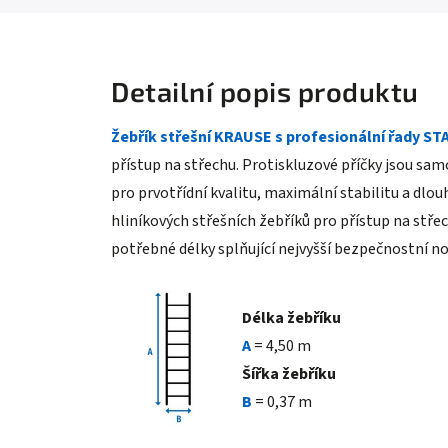
Detailní popis produktu
Žebřík střešní KRAUSE s profesionální řady S
přístup na střechu. Protiskluzové příčky jsou sa
pro prvotřídní kvalitu, maximální stabilitu a dlo
hliníkových střešních žebříků pro přístup na stř
potřebné délky splňující nejvyšší bezpečnostní n
Délka žebříku
A
= 4,50 m
Šířka žebříku
B
= 0,37 m