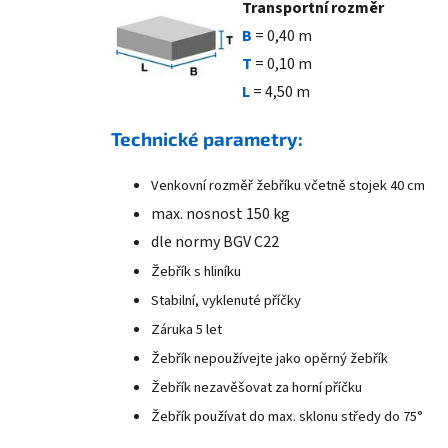
Transportní rozměr
B
=
0,40 m
T
=
0,10 m
L
= 4,50 m
Technické parametry:
Venkovní rozměř žebříku včetně stojek 40 cm
max. nosnost 150 kg
dle normy BGV C22
Žebřík s hliníku
Stabilní, vyklenuté příčky
Záruka 5 let
Žebřík nepoužívejte jako opěrný žebřík
Žebřík nezavěšovat za horní příčku
Žebřík používat do max. sklonu středy do 75°