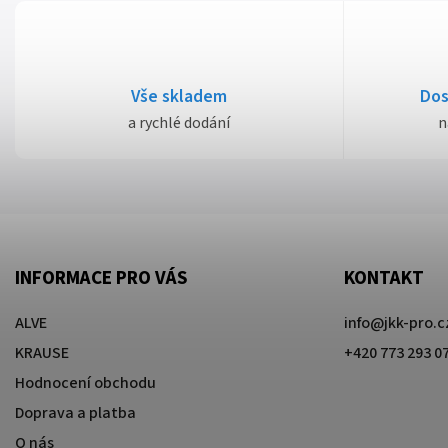
Vše skladem
Dos
a rychlé dodání
n
INFORMACE PRO VÁS
KONTAKT
ALVE
info
@
jkk-pro.c
KRAUSE
+420 773 293 0
Hodnocení obchodu
Doprava a platba
O nás