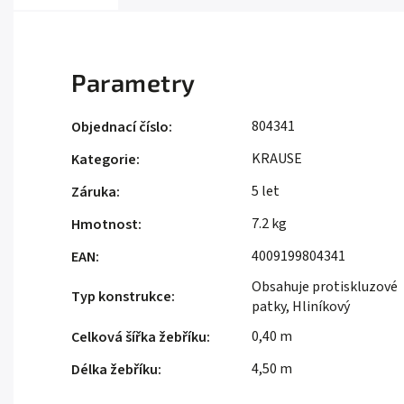
Parametry
804341
Objednací číslo
:
KRAUSE
Kategorie
:
5 let
Záruka
:
7.2 kg
Hmotnost
:
4009199804341
EAN
:
Obsahuje protiskluzové
Typ konstrukce
:
patky, Hliníkový
0,40 m
Celková šířka žebříku
:
4,50 m
Délka žebříku
: