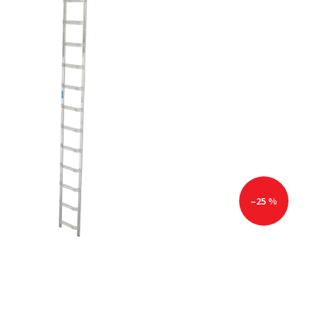
–25 %