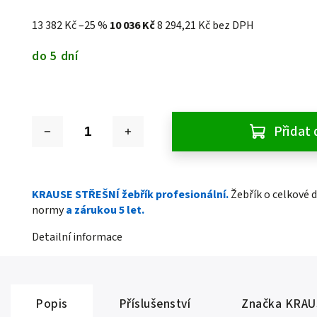
13 382 Kč
–25 %
10 036 Kč
8 294,21 Kč bez DPH
do 5 dní
Přidat 
KRAUSE STŘEŠNÍ žebřík profesionální.
Žebřík o celkové 
normy
a zárukou 5 let.
Detailní informace
Popis
Příslušenství
Značka
KRAU