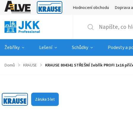
Hodnocení obchodu
Doprava a
Žebříky
Lešení
Schůdky
Podesty a p
Domů
/
KRAUSE
/
KRAUSE 804341 STŘEŠNÍ žebřík PROFI 1x16 příč
Značka:
KRAUSE
Záruka 5 let