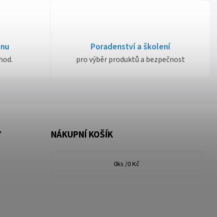
dnu
Poradenství a školení
hod.
pro výběr produktů a bezpečnost
Y
NÁKUPNÍ KOŠÍK
0
ks /
0 Kč