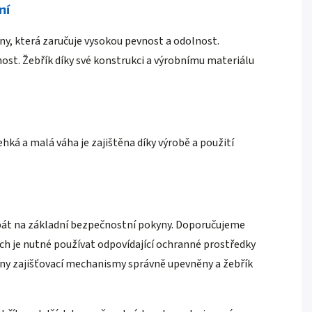
ní
tiny, která zaručuje vysokou pevnost a odolnost.
nost. Žebřík díky své konstrukci a výrobnímu materiálu
ehká a malá váha je zajištěna díky výrobě a použití
 dbát na základní bezpečnostní pokyny. Doporučujeme
kách je nutné používat odpovídající ochranné prostředky
chny zajišťovací mechanismy správně upevněny a žebřík