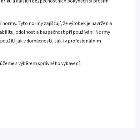
bříku a dalších bezpečnostních pokynech si prosím
 normy. Tyto normy zajišťují, že výrobek je navržen a
abilitu, odolnost a bezpečnost při používání. Normy
 použití jak v domácnosti, tak i v profesionálním
můžeme s výběrem správného vybavení.