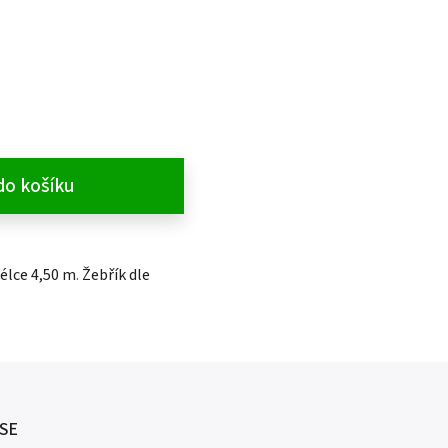
do košíku
délce 4,50 m
.
Žebřík dle
SE