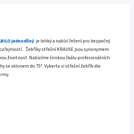
TABILO jednodílný
je lehký a nabízí řešení pro bezpečný
mozřejmostí.
Žebříky střešní KRAUSE jsou synonymem
uhou životnost. Nabízíme širokou škálu profesionálních
echy se sklonem do
75°
. Vyberte si střešní žebřík dle
ormy.