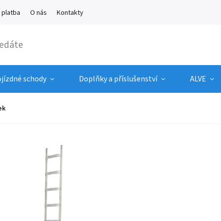
 platba
O nás
Kontakty
ojízdné schody
Doplňky a příslušenství
ALVE
ek