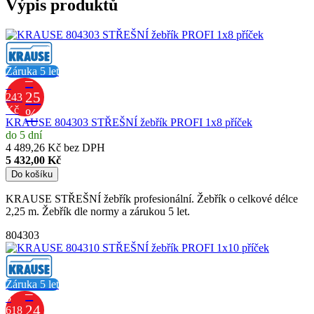
Výpis produktů
Záruka 5 let
–
7
25
243
Kč
%
KRAUSE 804303 STŘEŠNÍ žebřík PROFI 1x8 příček
do 5 dní
4 489,26 Kč bez DPH
5 432,00 Kč
Do košíku
KRAUSE STŘEŠNÍ žebřík profesionální. Žebřík o celkové délce
2,25 m. Žebřík dle normy a zárukou 5 let.
804303
Záruka 5 let
–
8
24
618