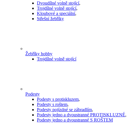
Dvoudílné volně stojící
,
Trojdílné volně stojící
,
Kloubové a speciální
,
Střešní žebříky
Žebříky hobby
Trojdílné volně stojící
Podesty
Podesty s protiskluzem
,
Podesty s roštem
,
Podesty pojízdné se zábradlím
,
Podesty jedno a dvoustranné PROTISKLUZNÉ
,
Podesty jedno a dvoustranné S ROŠTEM