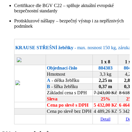
Certifikace dle BGV C22 – splňuje aktuální evropské
bezpečnostní standardy
Protiskluzové nášlapy – bezpečný výstup i za nepříznivých
podmínek
KRAUSE STŘEŠNÍ žebříky
- max. nosnost 150 kg, záruk
1 x 8
1 x
Objednací číslo
804303
804
Hmotnost
3,3 kg
4,2
A
- délka žebříku
2,25 m
2,8
B
- šířka žebříku
0,37 m
0,3
Základní cena s DPH
7 243,00 Kč
8 618,
Sleva
25%
2
Cena po slevě s DPH
5 432,00 Kč
6 464,
Cena po slevě bez DPH
4 489,26 Kč
5 342,
Detail
Det