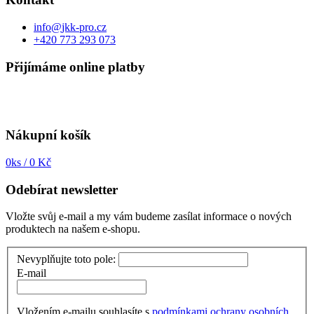
info
@
jkk-pro.cz
+420 773 293 073
Přijímáme online platby
Nákupní košík
0
ks /
0 Kč
Odebírat newsletter
Vložte svůj e-mail a my vám budeme zasílat informace o nových
produktech na našem e-shopu.
Nevyplňujte toto pole:
E-mail
Vložením e-mailu souhlasíte s
podmínkami ochrany osobních