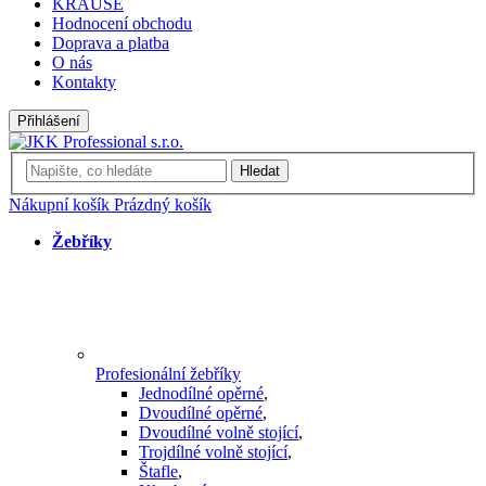
KRAUSE
Hodnocení obchodu
Doprava a platba
O nás
Kontakty
Přihlášení
Hledat
Nákupní košík
Prázdný košík
Žebříky
Profesionální žebříky
Jednodílné opěrné
,
Dvoudílné opěrné
,
Dvoudílné volně stojící
,
Trojdílné volně stojící
,
Štafle
,