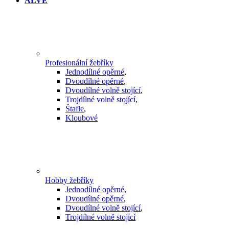
ALVE
Profesionální žebříky
Jednodílné opěrné
,
Dvoudílné opěrné
,
Dvoudílné volně stojící
,
Trojdílné volně stojící
,
Štafle
,
Kloubové
Hobby žebříky
Jednodílné opěrné
,
Dvoudílné opěrné
,
Dvoudílné volně stojící
,
Trojdílné volně stojící