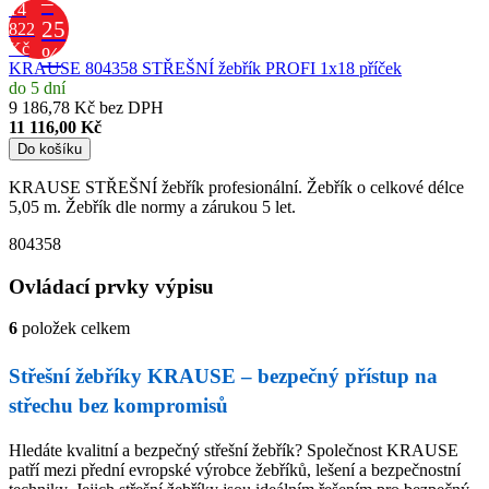
–
14
25
822
Kč
%
KRAUSE 804358 STŘEŠNÍ žebřík PROFI 1x18 příček
do 5 dní
9 186,78 Kč bez DPH
11 116,00 Kč
Do košíku
KRAUSE STŘEŠNÍ žebřík profesionální. Žebřík o celkové délce
5,05 m. Žebřík dle normy a zárukou 5 let.
804358
Ovládací prvky výpisu
6
položek celkem
Střešní žebříky KRAUSE – bezpečný přístup na
střechu bez kompromisů
Hledáte kvalitní a bezpečný střešní žebřík? Společnost KRAUSE
patří mezi přední evropské výrobce žebříků, lešení a bezpečnostní