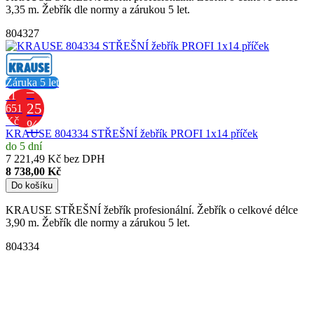
3,35 m. Žebřík dle normy a zárukou 5 let.
804327
Záruka 5 let
–
11
25
651
Kč
%
KRAUSE 804334 STŘEŠNÍ žebřík PROFI 1x14 příček
do 5 dní
7 221,49 Kč bez DPH
8 738,00 Kč
Do košíku
KRAUSE STŘEŠNÍ žebřík profesionální. Žebřík o celkové délce
3,90 m. Žebřík dle normy a zárukou 5 let.
804334