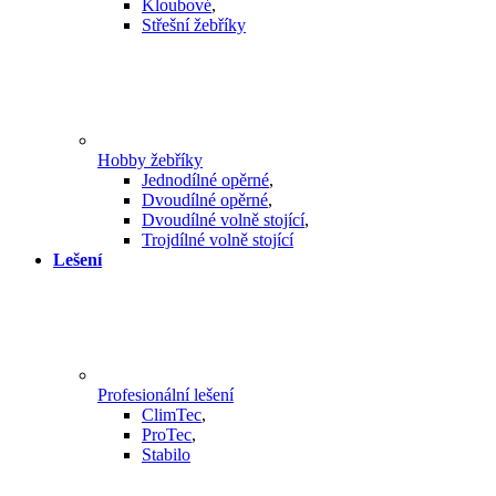
Kloubové
,
Střešní žebříky
Hobby žebříky
Jednodílné opěrné
,
Dvoudílné opěrné
,
Dvoudílné volně stojící
,
Trojdílné volně stojící
Lešení
Profesionální lešení
ClimTec
,
ProTec
,
Stabilo