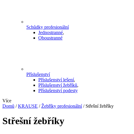
Schůdky profesionální
Jednostranné
,
Oboustranné
Příslušenství
Příslušenství lešení
,
Příslušenství žebříků
,
Příslušenství podesty
Více
Domů
/
KRAUSE
/
Žebříky profesionální
/
Střešní žebříky
Střešní žebříky