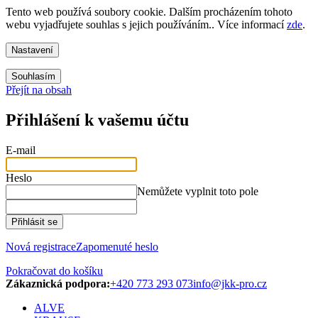
Tento web používá soubory cookie. Dalším procházením tohoto
webu vyjadřujete souhlas s jejich používáním.. Více informací
zde
.
Nastavení
Souhlasím
Přejít na obsah
Přihlášení k vašemu účtu
E-mail
Heslo
Nemůžete vyplnit toto pole
Přihlásit se
Nová registrace
Zapomenuté heslo
Pokračovat do košíku
Zákaznická podpora:
+420 773 293 073
info@jkk-pro.cz
ALVE