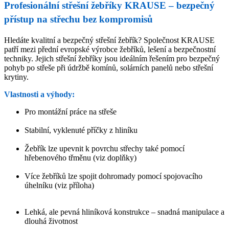
Profesionální střešní žebříky KRAUSE – bezpečný
přístup na střechu bez kompromisů
Hledáte kvalitní a bezpečný střešní žebřík? Společnost KRAUSE
patří mezi přední evropské výrobce žebříků, lešení a bezpečnostní
techniky. Jejich střešní žebříky jsou ideálním řešením pro bezpečný
pohyb po střeše při údržbě komínů, solárních panelů nebo střešní
krytiny.
Vlastnosti a výhody:
Pro montážní práce na střeše
Stabilní, vyklenuté příčky z hliníku
Žebřík lze upevnit k povrchu střechy také pomocí
hřebenového třměnu (viz doplňky)
Více žebříků lze spojit dohromady pomocí spojovacího
úhelníku (viz příloha)
Lehká, ale pevná hliníková konstrukce – snadná manipulace a
dlouhá životnost