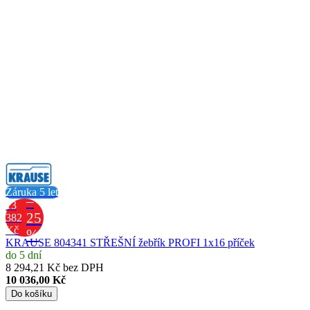
Záruka 5 let
–
13
25
382
Kč
%
KRAUSE 804341 STŘEŠNÍ žebřík PROFI 1x16 příček
do 5 dní
8 294,21 Kč bez DPH
10 036,00 Kč
Do košíku