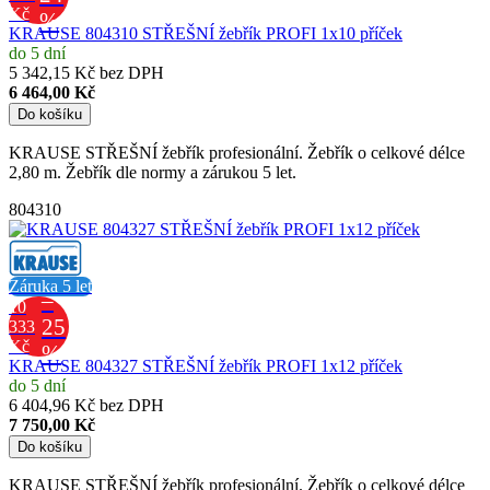
Kč
%
KRAUSE 804310 STŘEŠNÍ žebřík PROFI 1x10 příček
do 5 dní
5 342,15 Kč bez DPH
6 464,00 Kč
Do košíku
KRAUSE STŘEŠNÍ žebřík profesionální. Žebřík o celkové délce
2,80 m. Žebřík dle normy a zárukou 5 let.
804310
Záruka 5 let
–
10
25
333
Kč
%
KRAUSE 804327 STŘEŠNÍ žebřík PROFI 1x12 příček
do 5 dní
6 404,96 Kč bez DPH
7 750,00 Kč
Do košíku
KRAUSE STŘEŠNÍ žebřík profesionální. Žebřík o celkové délce