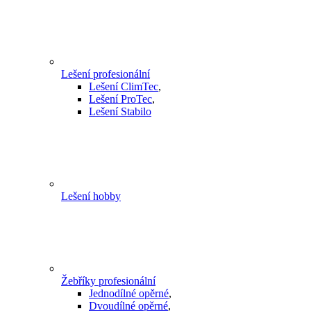
Lešení profesionální
Lešení ClimTec
,
Lešení ProTec
,
Lešení Stabilo
Lešení hobby
Žebříky profesionální
Jednodílné opěrné
,
Dvoudílné opěrné
,