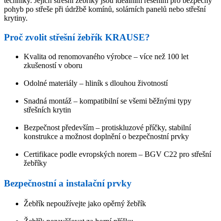
techniky. Jejich střešní žebříky jsou ideálním řešením pro bezpečný
pohyb po střeše při údržbě komínů, solárních panelů nebo střešní
krytiny.
Proč zvolit střešní žebřík KRAUSE?
Kvalita od renomovaného výrobce – více než 100 let
zkušeností v oboru
Odolné materiály – hliník s dlouhou životností
Snadná montáž – kompatibilní se všemi běžnými typy
střešních krytin
Bezpečnost především – protiskluzové příčky, stabilní
konstrukce a možnost doplnění o bezpečnostní prvky
Certifikace podle evropských norem – BGV C22 pro střešní
žebříky
Bezpečnostní a instalační prvky
Žebřík nepoužívejte jako opěrný žebřík