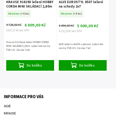
KRAUSE 916198 lešení HOBBY
ALVE EUROSTYL 8507 lešení
CORDA MINI SKLÁDACÍ 2,80m
na schody 2x7
Skladem
(>5 ks)
Skladem
(>5 ks)
6 809,00 Kč
9 728,00 Kč
5 000,00 Kč
6 494,00 Kč
5 627,27 Kč bez DPH
4 132,23 Kč bez DPH
Krause hliníkové lešení HOBBY CORDA
ALVE lešení a žebřík v jednom. Lešení dle
MINI SKLÁDACÍ 2,80m. Lešení dle normy
normy ČSN 131. Záruka 7 let.
ČSN 131. Záruka 5 let.
Do košíku
Do košíku
INFORMACE PRO VÁS
ALVE
KRAUSE