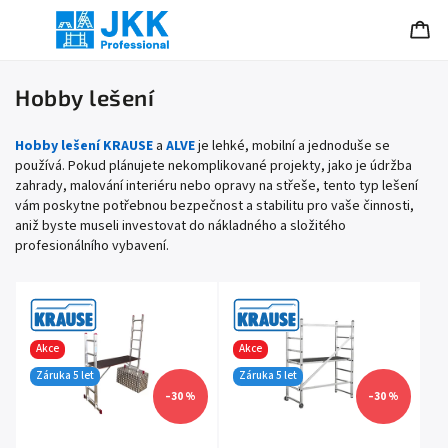
Hobby lešení
Hobby lešení KRAUSE
a
ALVE
je lehké, mobilní a jednoduše se
používá. Pokud plánujete nekomplikované projekty, jako je údržba
zahrady, malování interiéru nebo opravy na střeše, tento typ lešení
vám poskytne potřebnou bezpečnost a stabilitu pro vaše činnosti,
aniž byste museli investovat do nákladného a složitého
profesionálního vybavení.
Akce
Akce
Záruka 5 let
Záruka 5 let
–30 %
–30 %