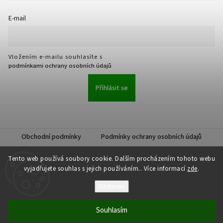
E-mail
Vložením e-mailu souhlasíte s
podmínkami ochrany osobních údajů
Přihlásit se
Obchodní podmínky
Podmínky ochrany osobních údajů
Tento web používá soubory cookie. Dalším procházením tohoto webu
vyjadřujete souhlas s jejich používáním.. Více informací
zde
.
Nastavení
Copyright 2026
JKK Professional s.r.o.
. Všechna práva vyhrazena.
Upravit nastavení cookies
Souhlasím
Vytvořil
Shoptet
| Design
Shoptak.cz