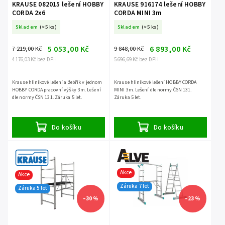
KRAUSE 082015 lešení HOBBY
KRAUSE 916174 lešení HOBBY
CORDA 2x6
CORDA MINI 3m
Skladem
(>5 ks)
Skladem
(>5 ks)
5 053,00 Kč
6 893,00 Kč
7 219,00 Kč
9 848,00 Kč
4 176,03 Kč bez DPH
5 696,69 Kč bez DPH
Krause hliníkové lešení a žebřík v jednom
Krause hliníkové lešení HOBBY CORDA
HOBBY CORDA pracovní výšky 3m. Lešení
MINI 3m. Lešení dle normy ČSN 131.
dle normy ČSN 131. Záruka 5 let.
Záruka 5 let.
Do košíku
Do košíku
Akce
Akce
Záruka 7 let
Záruka 5 let
–30 %
–23 %