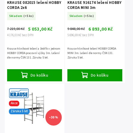
KRAUSE 082015 lešení HOBBY
KRAUSE 916174 lešení HOBBY
CORDA 2x6
CORDA MINI 3m
Skladem
(>5 ks)
Skladem
(>5 ks)
5 053,00 Kč
6 893,00 Kč
7 219,00 Kč
9 848,00 Kč
4 176,03 Kč bez DPH
5 696,69 Kč bez DPH
Krause hliníkové lešení a žebřík v jednom
Krause hliníkové lešení HOBBY CORDA
HOBBY CORDA pracovní výšky 3m. Lešení
MINI 3m. Lešení dle normy ČSN 131.
dle normy ČSN 131. Záruka 5 let.
Záruka 5 let.
Do košíku
Do košíku
Akce
Záruka 5 let
–30 %