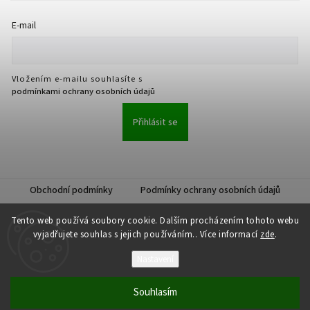
E-mail
Vložením e-mailu souhlasíte s
podmínkami ochrany osobních údajů
Přihlásit se
Obchodní podmínky
Podmínky ochrany osobních údajů
Tento web používá soubory cookie. Dalším procházením tohoto webu
vyjadřujete souhlas s jejich používáním.. Více informací
zde
.
Nastavení
Copyright 2026
JKK Professional s.r.o.
. Všechna práva vyhrazena.
Upravit nastavení cookies
Souhlasím
Vytvořil
Shoptet
| Design
Shoptak.cz