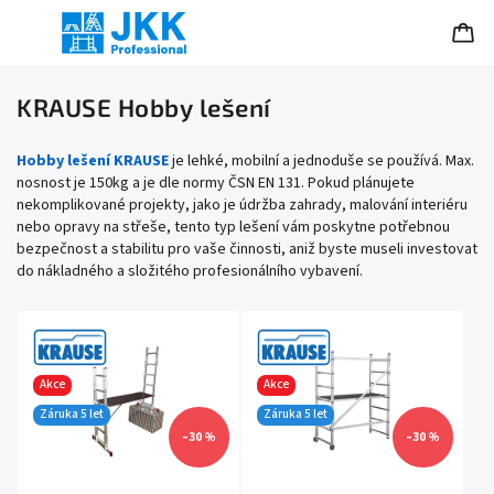
KRAUSE Hobby lešení
Hobby lešení KRAUSE
je lehké, mobilní a jednoduše se používá. Max.
nosnost je 150kg a je dle normy ČSN EN 131. Pokud plánujete
nekomplikované projekty, jako je údržba zahrady, malování interiéru
nebo opravy na střeše, tento typ lešení vám poskytne potřebnou
bezpečnost a stabilitu pro vaše činnosti, aniž byste museli investovat
do nákladného a složitého profesionálního vybavení.
Akce
Akce
Záruka 5 let
Záruka 5 let
–30 %
–30 %