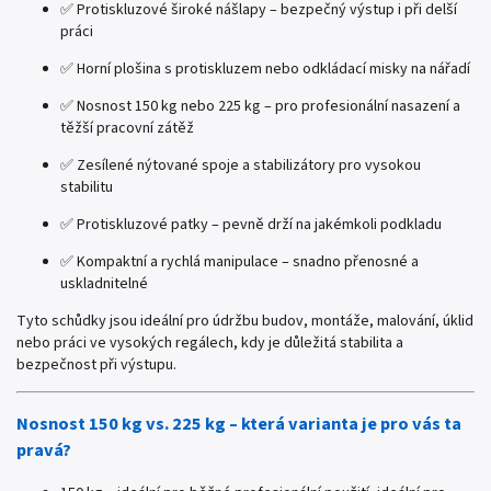
✅ Protiskluzové široké nášlapy – bezpečný výstup i při delší
práci
✅ Horní plošina s protiskluzem nebo odkládací misky na nářadí
✅ Nosnost 150 kg nebo 225 kg – pro profesionální nasazení a
těžší pracovní zátěž
✅ Zesílené nýtované spoje a stabilizátory pro vysokou
stabilitu
✅ Protiskluzové patky – pevně drží na jakémkoli podkladu
✅ Kompaktní a rychlá manipulace – snadno přenosné a
uskladnitelné
Tyto schůdky jsou ideální pro údržbu budov, montáže, malování, úklid
nebo práci ve vysokých regálech, kdy je důležitá stabilita a
bezpečnost při výstupu.
Nosnost 150 kg vs. 225 kg – která varianta je pro vás ta
pravá?