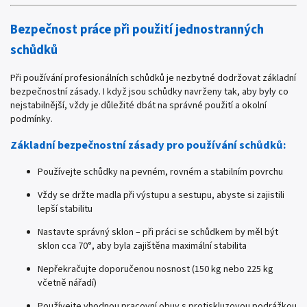
Bezpečnost práce při použití jednostranných
schůdků
Při používání profesionálních schůdků je nezbytné dodržovat základní
bezpečnostní zásady. I když jsou schůdky navrženy tak, aby byly co
nejstabilnější, vždy je důležité dbát na správné použití a okolní
podmínky.
Základní bezpečnostní zásady pro používání schůdků:
Používejte schůdky na pevném, rovném a stabilním povrchu
Vždy se držte madla při výstupu a sestupu, abyste si zajistili
lepší stabilitu
Nastavte správný sklon – při práci se schůdkem by měl být
sklon cca 70°, aby byla zajištěna maximální stabilita
Nepřekračujte doporučenou nosnost (150 kg nebo 225 kg
včetně nářadí)
Používejte vhodnou pracovní obuv s protiskluzovou podrážkou