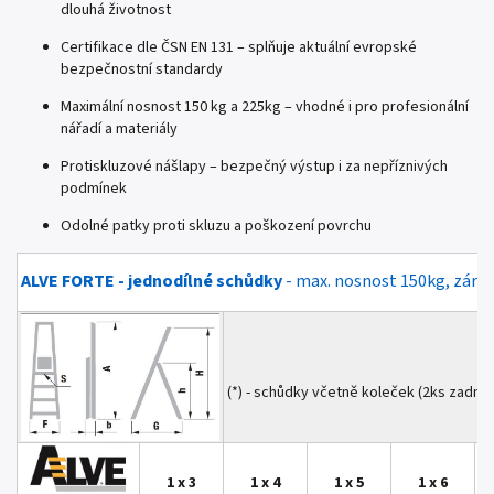
dlouhá životnost
Certifikace dle ČSN EN 131 – splňuje aktuální evropské
bezpečnostní standardy
Maximální nosnost 150 kg a 225kg – vhodné i pro profesionální
nářadí a materiály
Protiskluzové nášlapy – bezpečný výstup i za nepříznivých
podmínek
Odolné patky proti skluzu a poškození povrchu
ALVE FORTE - jednodílné schůdky
- max. nosnost 150kg, záruk
(*) - schůdky včetně koleček (2ks zadní)
1 x 3
1 x 4
1 x 5
1
x 6