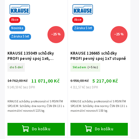
Akce
Akce
Novinka
Záruka 5 let
–25 %
–25 %
Záruka 5 let
KRAUSE 135049 schůdky
KRAUSE 126665 schůdky
PROFI pevný spoj 1x6,
PROFI pevný spoj 1x7 stupně
nosnost 225 kg
do 5 dní
Skladem
(>5 ks)
11 071,00 Kč
5 217,00 Kč
14 762,00 Kč
6 956,00 Kč
9 149,59 Kč bez DPH
4 311,57 Kč bez DPH
KRAUSE schůdky profesionální S PEVNÝM
KRAUSE schůdky profesionální S PEVNÝM
SPOJEM. Schůdky dne normy ČSN EN 131 s
SPOJEM. Schůdky dne normy ČSN EN 131 s
maximální nosností 225 kg.
maximální nosností 150 kg.
Do košíku
Do košíku