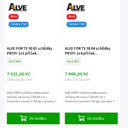
Akce
Akce
Záruka 7 let
Záruka 7 let
ALVE FORTE 9303 schůdky
ALVE FORTE 9304 schůdky
PROFI 1x3 příček
PROFI 1x4 příček
jednostranné
jednostranné
do 5 dní
do 5 dní
7 023,00 Kč
7 864,00 Kč
5 804,13 Kč bez DPH
6 499,17 Kč bez DPH
ALVE FORTE schůdky profesionální.
ALVE FORTE schůdky profesionální.
Schůdky dle normy ČSN EN 131 s
Schůdky dle normy ČSN EN 131 s
maximální nosností 150 kg a zárukou 7
maximální nosností 150 kg a zárukou 7
let.
let.
Do košíku
Do košíku