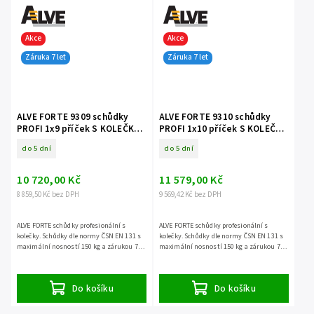
Akce
Akce
Záruka 7 let
Záruka 7 let
ALVE FORTE 9309 schůdky
ALVE FORTE 9310 schůdky
PROFI 1x9 příček S KOLEČKY
PROFI 1x10 příček S KOLEČKY
jednostranné
jednostranné
do 5 dní
do 5 dní
10 720,00 Kč
11 579,00 Kč
8 859,50 Kč bez DPH
9 569,42 Kč bez DPH
ALVE FORTE schůdky profesionální s
ALVE FORTE schůdky profesionální s
kolečky. Schůdky dle normy ČSN EN 131 s
kolečky. Schůdky dle normy ČSN EN 131 s
maximální nosností 150 kg a zárukou 7
maximální nosností 150 kg a zárukou 7
let.
let.
Do košíku
Do košíku