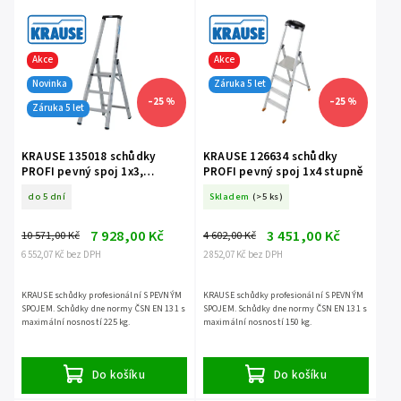
Akce
Akce
Novinka
Záruka 5 let
–25 %
–25 %
Záruka 5 let
KRAUSE 135018 schůdky
KRAUSE 126634 schůdky
PROFI pevný spoj 1x3,
PROFI pevný spoj 1x4 stupně
nosnost 225 kg
do 5 dní
Skladem
(>5 ks)
7 928,00 Kč
3 451,00 Kč
10 571,00 Kč
4 602,00 Kč
6 552,07 Kč bez DPH
2 852,07 Kč bez DPH
KRAUSE schůdky profesionální S PEVNÝM
KRAUSE schůdky profesionální S PEVNÝM
SPOJEM. Schůdky dne normy ČSN EN 131 s
SPOJEM. Schůdky dne normy ČSN EN 131 s
maximální nosností 225 kg.
maximální nosností 150 kg.
Do košíku
Do košíku