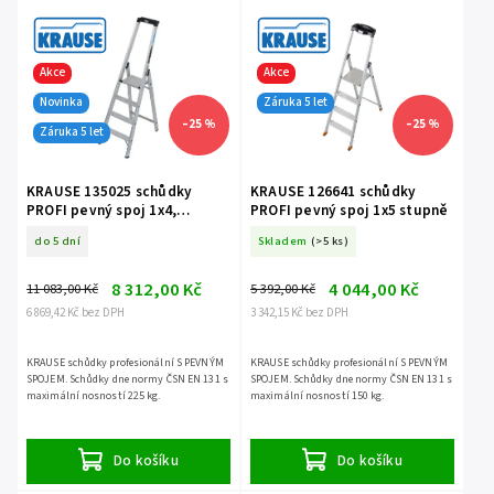
Akce
Akce
Novinka
Záruka 5 let
–25 %
–25 %
Záruka 5 let
KRAUSE 135025 schůdky
KRAUSE 126641 schůdky
PROFI pevný spoj 1x4,
PROFI pevný spoj 1x5 stupně
nosnost 225 kg
do 5 dní
Skladem
(>5 ks)
8 312,00 Kč
4 044,00 Kč
11 083,00 Kč
5 392,00 Kč
6 869,42 Kč bez DPH
3 342,15 Kč bez DPH
KRAUSE schůdky profesionální S PEVNÝM
KRAUSE schůdky profesionální S PEVNÝM
SPOJEM. Schůdky dne normy ČSN EN 131 s
SPOJEM. Schůdky dne normy ČSN EN 131 s
maximální nosností 225 kg.
maximální nosností 150 kg.
Do košíku
Do košíku