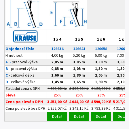
1 x 4
1 x 5
1 x 6
1 x 7
Objednací číslo
126634
126641
126658
126665
Hmotnost
4,00 kg
5,20 kg
6,00 kg
7,00 kg
A -
pracovní výška
2,85 m
3,05 m
3,30 m
3,50 m
B
- pracovní výška
0,85 m
1,05 m
1,30 m
1,50 m
C
- celková délka
1,60 m
1,80 m
2,05 m
2,30 m
D
- celková výška
1,45 m
1,65 m
1,90 m
2,10 m
Základní cena s DPH
4 602,00 Kč
5 392,00 Kč
6 120,00 Kč
6 956,00 
Sleva
25%
25%
25%
25%
Cena po slevě s DPH
3 451,00 Kč
4 044,00 Kč
4 590,00 Kč
5 217,00
Cena po slevě bez DPH
2 852,07 Kč
3 342,15 Kč
3 793,39 Kč
4 311,57 
Detail
Detail
Detail
Detail