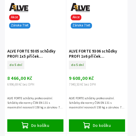
Akce
Akce
Záruka 7 let
Záruka 7 let
ALVE FORTE 9305 schůdky
ALVE FORTE 9306 schůdky
PROFI 1x5 příček
PROFI 1x6 příček
jednostranné
jednostranné
do 5 dní
do 5 dní
8 466,00 Kč
9 608,00 Kč
6 996,69 Kč bez DPH
7 940,50 Kč bez DPH
ALVE FORTE schůdky profesionální.
ALVE FORTE schůdky profesionální.
Schůdky dle normy ČSN EN 131 s
Schůdky dle normy ČSN EN 131 s
maximální nosností 150 kg a zárukou 7
maximální nosností 150 kg a zárukou 7
let.
let.
Do košíku
Do košíku