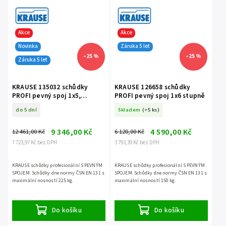
Akce
Akce
Novinka
Záruka 5 let
–25 %
–25 %
Záruka 5 let
KRAUSE 135032 schůdky
KRAUSE 126658 schůdky
PROFI pevný spoj 1x5,
PROFI pevný spoj 1x6 stupně
nosnost 225 kg
do 5 dní
Skladem
(>5 ks)
9 346,00 Kč
4 590,00 Kč
12 461,00 Kč
6 120,00 Kč
7 723,97 Kč bez DPH
3 793,39 Kč bez DPH
KRAUSE schůdky profesionální S PEVNÝM
KRAUSE schůdky profesionální S PEVNÝM
SPOJEM. Schůdky dne normy ČSN EN 131 s
SPOJEM. Schůdky dne normy ČSN EN 131 s
maximální nosností 225 kg.
maximální nosností 150 kg.
Do košíku
Do košíku