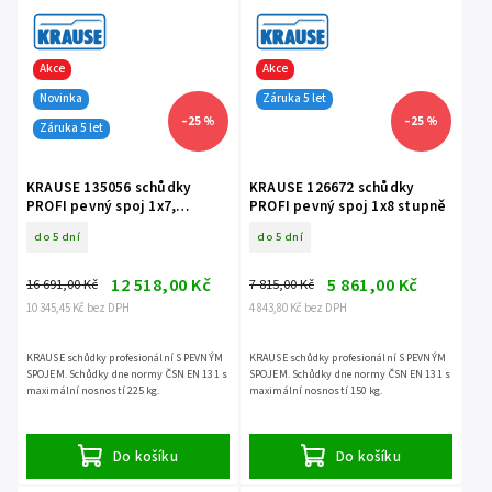
Akce
Akce
Novinka
Záruka 5 let
–25 %
–25 %
Záruka 5 let
KRAUSE 135056 schůdky
KRAUSE 126672 schůdky
PROFI pevný spoj 1x7,
PROFI pevný spoj 1x8 stupně
nosnost 225 kg
do 5 dní
do 5 dní
12 518,00 Kč
5 861,00 Kč
16 691,00 Kč
7 815,00 Kč
10 345,45 Kč bez DPH
4 843,80 Kč bez DPH
KRAUSE schůdky profesionální S PEVNÝM
KRAUSE schůdky profesionální S PEVNÝM
SPOJEM. Schůdky dne normy ČSN EN 131 s
SPOJEM. Schůdky dne normy ČSN EN 131 s
maximální nosností 225 kg.
maximální nosností 150 kg.
Do košíku
Do košíku