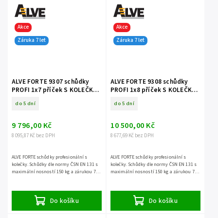
Akce
Akce
Záruka 7 let
Záruka 7 let
ALVE FORTE 9307 schůdky
ALVE FORTE 9308 schůdky
PROFI 1x7 příček S KOLEČKY
PROFI 1x8 příček S KOLEČKY
jednostranné
jednostranné
do 5 dní
do 5 dní
9 796,00 Kč
10 500,00 Kč
8 095,87 Kč bez DPH
8 677,69 Kč bez DPH
ALVE FORTE schůdky profesionální s
ALVE FORTE schůdky profesionální s
kolečky. Schůdky dle normy ČSN EN 131 s
kolečky. Schůdky dle normy ČSN EN 131 s
maximální nosností 150 kg a zárukou 7
maximální nosností 150 kg a zárukou 7
let.
let.
Do košíku
Do košíku