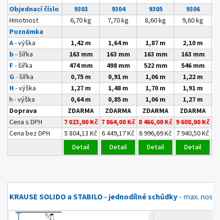
Objednací číslo
9303
9304
9305
9306
Hmotnost
6,70 kg
7,70 kg
8,60 kg
9,60 kg
Poznámka
* 
A
- výška
1,42 m
1,64 m
1,87 m
2,10 m
b
- šířka
163 mm
163 mm
163 mm
163 mm
F
- šířka
474 mm
498 mm
522 mm
546 mm
G
-
šířka
0,75 m
0,91 m
1,06 m
1,22 m
H
- výška
1,27 m
1,48 m
1,70 m
1,91 m
h - výška
0,64 m
0,85 m
1,06 m
1,27 m
Doprava
ZDARMA
ZDARMA
ZDARMA
ZDARMA
Cena s DPH
7 023,00 Kč
7 864,00 Kč
8 466,00 Kč
9 608,00 Kč
9 
Cena bez DPH
5 804,13 Kč
6 449,17 Kč
6 996,69 Kč
7 940,50 Kč
8 
Detail
Detail
Detail
Detail
KRAUSE SOLIDO a STABILO - jednodílné schůdky
- max. nosno