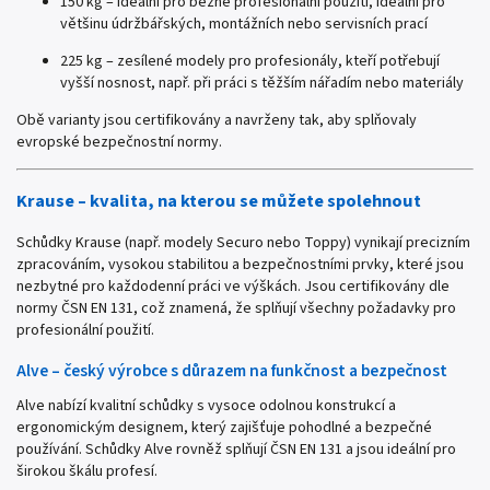
150 kg – ideální pro běžné profesionální použití, ideální pro
většinu údržbářských, montážních nebo servisních prací
225 kg – zesílené modely pro profesionály, kteří potřebují
vyšší nosnost, např. při práci s těžším nářadím nebo materiály
Obě varianty jsou certifikovány a navrženy tak, aby splňovaly
evropské bezpečnostní normy.
Krause – kvalita, na kterou se můžete spolehnout
Schůdky Krause (např. modely Securo nebo Toppy) vynikají precizním
zpracováním, vysokou stabilitou a bezpečnostními prvky, které jsou
nezbytné pro každodenní práci ve výškách. Jsou certifikovány dle
normy ČSN EN 131, což znamená, že splňují všechny požadavky pro
profesionální použití.
Alve – český výrobce s důrazem na funkčnost a bezpečnost
Alve nabízí kvalitní schůdky s vysoce odolnou konstrukcí a
ergonomickým designem, který zajišťuje pohodlné a bezpečné
používání. Schůdky Alve rovněž splňují ČSN EN 131 a jsou ideální pro
širokou škálu profesí.