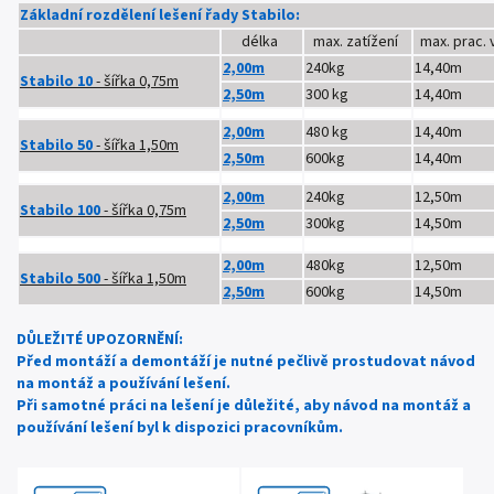
Základní rozdělení lešení řady Stabilo:
délka
max. zatížení
max. prac. 
2,00m
240kg
14,40m
Stabilo 10
- šířka 0,75m
2,50m
300 kg
14,40m
2,00m
480 kg
14,40m
Stabilo 50
- šířka 1,50m
2,50m
600kg
14,40m
2,00m
240kg
12,50m
Stabilo 100
- šířka 0,75m
2,50m
300kg
14,50m
2,00m
480kg
12,50m
Stabilo 500
- šířka 1,50m
2,50m
600kg
14,50m
DŮLEŽITÉ UPOZORNĚNÍ:
Před montáží a demontáží je nutné pečlivě prostudovat návod
na montáž a používání lešení.
Při samotné práci na lešení je důležité, aby návod na montáž a
používání lešení byl k dispozici pracovníkům.