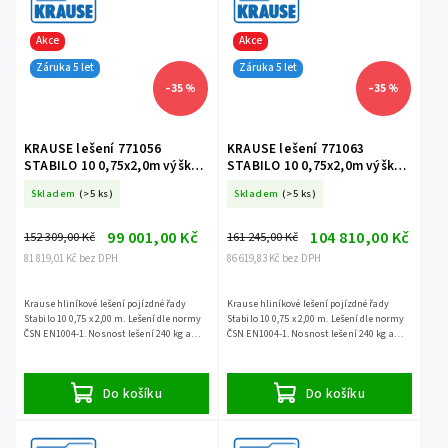
Akce
Akce
Záruka 5 let
Záruka 5 let
–35 %
–35 %
KRAUSE lešení 771056
KRAUSE lešení 771063
STABILO 10 0,75x2,0m výška
STABILO 10 0,75x2,0m výška
7,4m
8,4m
Skladem
(>5 ks)
Skladem
(>5 ks)
99 001,00 Kč
104 810,00 Kč
152 309,00 Kč
161 245,00 Kč
81 819,01 Kč bez DPH
86 619,83 Kč bez DPH
Krause hliníkové lešení pojízdné řady
Krause hliníkové lešení pojízdné řady
Stabilo 10 0,75 x 2,00 m. Lešení dle normy
Stabilo 10 0,75 x 2,00 m. Lešení dle normy
ČSN EN1004-1. Nosnost lešení 240 kg a
ČSN EN1004-1. Nosnost lešení 240 kg a
záruka 5 let.
záruka 5 let.
Do košíku
Do košíku