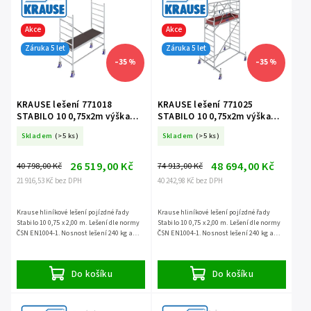
Akce
Akce
Záruka 5 let
Záruka 5 let
–35 %
–35 %
KRAUSE lešení 771018
KRAUSE lešení 771025
STABILO 10 0,75x2m výška
STABILO 10 0,75x2m výška
3,0m
4,4m
Skladem
(>5 ks)
Skladem
(>5 ks)
26 519,00 Kč
48 694,00 Kč
40 798,00 Kč
74 913,00 Kč
21 916,53 Kč bez DPH
40 242,98 Kč bez DPH
Krause hliníkové lešení pojízdné řady
Krause hliníkové lešení pojízdné řady
Stabilo 10 0,75 x 2,00 m. Lešení dle normy
Stabilo 10 0,75 x 2,00 m. Lešení dle normy
ČSN EN1004-1. Nosnost lešení 240 kg a
ČSN EN1004-1. Nosnost lešení 240 kg a
záruka 5 let.
záruka 5 let.
Do košíku
Do košíku