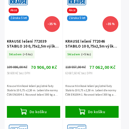
Akce
Akce
Záruka 5 let
Záruka 5 let
–35 %
–35 %
KRAUSE lešení 772039
KRAUSE lešení 772046
STABILO 10 0,75x2,5m výška
STABILO 10 0,75x2,5m výška
5,4m
6,4m
Skladem
(>5 ks)
Skladem
(>5 ks)
70 906,00 Kč
77 062,00 Kč
109 086,00 Kč
118 557,00 Kč
58 600 Kč bez DPH
63 687,60 Kč bez DPH
Krause hliníkové lešení pojízdné řady
Krause hliníkové lešení pojízdné řady
Stabilo 10 0,75 x 2,50 m. Lešení dle normy
Stabilo 10 0,75 x 2,50 m. Lešení dle normy
ČSN EN1004-1. Nosnost lešení 300 kg a
ČSN EN1004-1. Nosnost lešení 300 kg a
záruka 5 let.
záruka 5 let.
Do košíku
Do košíku