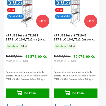
Akce
Akce
Záruka 5 let
Záruka 5 let
–35 %
–35 %
KRAUSE lešení 771032
KRAUSE lešení 771049
STABILO 10 0,75x2m výška
STABILO 10 0,75x2,0m výška
5,4m
6,4m
Skladem
(>5 ks)
Skladem
(>5 ks)
66 578,00 Kč
72 079,00 Kč
102 427,00 Kč
110 890,00 Kč
55 023,14 Kč bez DPH
59 569,42 Kč bez DPH
Krause hliníkové lešení pojízdné řady
Krause hliníkové lešení pojízdné řady
Stabilo 10 0,75 x 2,00 m. Lešení dle normy
Stabilo 10 0,75 x 2,00 m. Lešení dle normy
ČSN EN1004-1. Nosnost lešení 240 kg a
ČSN EN1004-1. Nosnost lešení 240 kg a
záruka 5 let.
záruka 5 let.
Do košíku
Do košíku