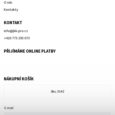
O nás
Kontakty
KONTAKT
info
@
jkk-pro.cz
+420 773 293 073
PŘIJÍMÁME ONLINE PLATBY
NÁKUPNÍ KOŠÍK
0
ks /
0 Kč
E-mail