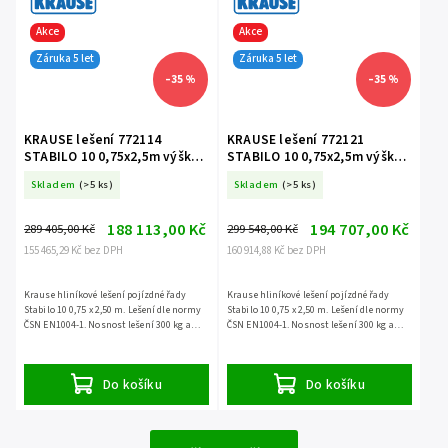
Akce
Akce
Záruka 5 let
Záruka 5 let
–35 %
–35 %
KRAUSE lešení 772114
KRAUSE lešení 772121
STABILO 10 0,75x2,5m výška
STABILO 10 0,75x2,5m výška
13,4m
14,4m
Skladem
(>5 ks)
Skladem
(>5 ks)
188 113,00 Kč
194 707,00 Kč
289 405,00 Kč
299 548,00 Kč
155 465,29 Kč bez DPH
160 914,88 Kč bez DPH
Krause hliníkové lešení pojízdné řady
Krause hliníkové lešení pojízdné řady
Stabilo 10 0,75 x 2,50 m. Lešení dle normy
Stabilo 10 0,75 x 2,50 m. Lešení dle normy
ČSN EN1004-1. Nosnost lešení 300 kg a
ČSN EN1004-1. Nosnost lešení 300 kg a
záruka 5 let.
záruka 5 let.
Do košíku
Do košíku