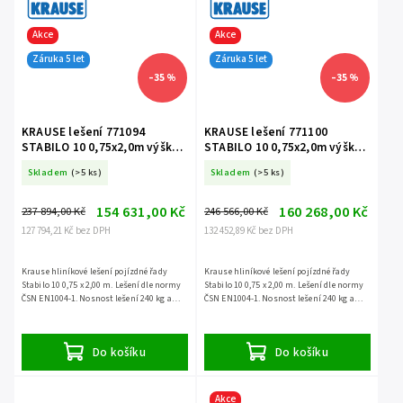
Akce
Akce
Záruka 5 let
Záruka 5 let
–35 %
–35 %
KRAUSE lešení 771094
KRAUSE lešení 771100
STABILO 10 0,75x2,0m výška
STABILO 10 0,75x2,0m výška
11,4m
12,4m
Skladem
(>5 ks)
Skladem
(>5 ks)
154 631,00 Kč
160 268,00 Kč
237 894,00 Kč
246 566,00 Kč
127 794,21 Kč bez DPH
132 452,89 Kč bez DPH
Krause hliníkové lešení pojízdné řady
Krause hliníkové lešení pojízdné řady
Stabilo 10 0,75 x 2,00 m. Lešení dle normy
Stabilo 10 0,75 x 2,00 m. Lešení dle normy
ČSN EN1004-1. Nosnost lešení 240 kg a
ČSN EN1004-1. Nosnost lešení 240 kg a
záruka 5 let.
záruka 5 let.
Do košíku
Do košíku
Akce