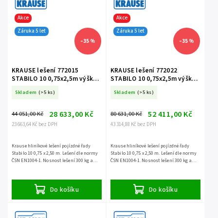
Akce
Akce
Záruka 5 let
Záruka 5 let
–35 %
–35 %
KRAUSE lešení 772015
KRAUSE lešení 772022
STABILO 10 0,75x2,5m výška
STABILO 10 0,75x2,5m výška
3,0m
4,4m
Skladem
(>5 ks)
Skladem
(>5 ks)
28 633,00 Kč
52 411,00 Kč
44 051,00 Kč
80 631,00 Kč
23 663,64 Kč bez DPH
43 314,88 Kč bez DPH
Krause hliníkové lešení pojízdné řady
Krause hliníkové lešení pojízdné řady
Stabilo 10 0,75 x 2,50 m. Lešení dle normy
Stabilo 10 0,75 x 2,50 m. Lešení dle normy
ČSN EN1004-1. Nosnost lešení 300 kg a
ČSN EN1004-1. Nosnost lešení 300 kg a
záruka 5 let.
záruka 5 let.
Do košíku
Do košíku