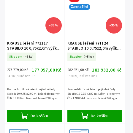
Záruka 5 let
–35 %
–35 %
KRAUSE lešení 771117
KRAUSE lešení 771124
STABILO 10 0,75x2,0m výška
STABILO 10 0,75x2,0m výška
13,4m
14,4m
Skladem
(>5 ks)
Skladem
(>5 ks)
177 957,00 Kč
183 932,00 Kč
273 779,00 Kč
282 971,00 Kč
147 071,90 Kč bez DPH
152 009,92 Kč bez DPH
Krause hliníkové lešení pojízdné řady
Krause hliníkové lešení pojízdné řady
Stabilo 10 0,75 x 2,00 m. Lešení dle normy
Stabilo 10 0,75 x 2,00 m. Lešení dle normy
ČSN EN1004-1. Nosnost lešení 240 kg a
ČSN EN1004-1. Nosnost lešení 240 kg a
záruka 5 let.
záruka 5 let.
Do košíku
Do košíku