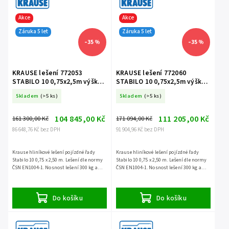
Akce
Akce
Záruka 5 let
Záruka 5 let
–35 %
–35 %
KRAUSE lešení 772053
KRAUSE lešení 772060
STABILO 10 0,75x2,5m výška
STABILO 10 0,75x2,5m výška
7,4m
8,4m
Skladem
(>5 ks)
Skladem
(>5 ks)
104 845,00 Kč
111 205,00 Kč
161 300,00 Kč
171 094,00 Kč
86 648,76 Kč bez DPH
91 904,96 Kč bez DPH
Krause hliníkové lešení pojízdné řady
Krause hliníkové lešení pojízdné řady
Stabilo 10 0,75 x 2,50 m. Lešení dle normy
Stabilo 10 0,75 x 2,50 m. Lešení dle normy
ČSN EN1004-1. Nosnost lešení 300 kg a
ČSN EN1004-1. Nosnost lešení 300 kg a
záruka 5 let.
záruka 5 let.
Do košíku
Do košíku