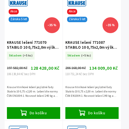
Akce
Akce
Záruka 5 let
Záruka 5 let
–35 %
–35 %
KRAUSE lešení 771070
KRAUSE lešení 771087
STABILO 10 0,75x2,0m výška
STABILO 10 0,75x2,0m výška
9,4m
10,4m
Skladem
(>5 ks)
Skladem
(>5 ks)
128 428,00 Kč
134 009,00 Kč
197 582,00 Kč
206 168,00 Kč
106 138,84 Kč bez DPH
110 751,24 Kč bez DPH
Krause hliníkové lešení pojízdné řady
Krause hliníkové lešení pojízdné řady
Stabilo 10 0,75 x 2,00 m. Lešení dle normy
Stabilo 10 0,75 x 2,00 m. Lešení dle normy
ČSN EN1004-1. Nosnost lešení 240 kg a
ČSN EN1004-1. Nosnost lešení 240 kg a
záruka 5 let.
záruka 5 let.
Do košíku
Do košíku