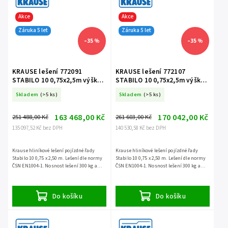
Akce
Akce
Záruka 5 let
Záruka 5 let
–35 %
–35 %
KRAUSE lešení 772091
KRAUSE lešení 772107
STABILO 10 0,75x2,5m výška
STABILO 10 0,75x2,5m výška
11,4m
12,4m
Skladem
(>5 ks)
Skladem
(>5 ks)
163 468,00 Kč
170 042,00 Kč
251 488,00 Kč
261 603,00 Kč
135 097,52 Kč bez DPH
140 530,58 Kč bez DPH
Krause hliníkové lešení pojízdné řady
Krause hliníkové lešení pojízdné řady
Stabilo 10 0,75 x 2,50 m. Lešení dle normy
Stabilo 10 0,75 x 2,50 m. Lešení dle normy
ČSN EN1004-1. Nosnost lešení 300 kg a
ČSN EN1004-1. Nosnost lešení 300 kg a
záruka 5 let.
záruka 5 let.
Do košíku
Do košíku