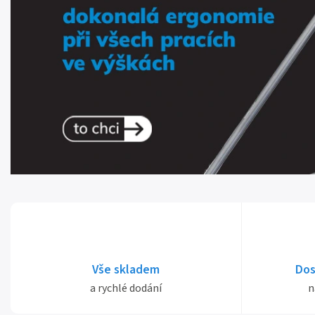
Vše skladem
Dos
a rychlé dodání
n