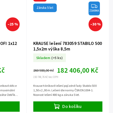
Záruka 5 let
ZDARMA
–25 %
–30 %
OFI 1x12
KRAUSE lešení 783059 STABILO 500
1,5x2m výška 8,5m
Skladem
(>5 ks)
Kč
182 406,00 Kč
260 580,00 Kč
150 748,76 Kč bez DPH
celkové délce
Krause hliníkové lešení pojízdné řady Stabilo 500
s maximální
1,50 x 2,00 m. Lešení dle normy ČSN EN1004-1.
izátor žebříku
Nosnost lešení 480 kg a záruka 5 let.
Do košíku