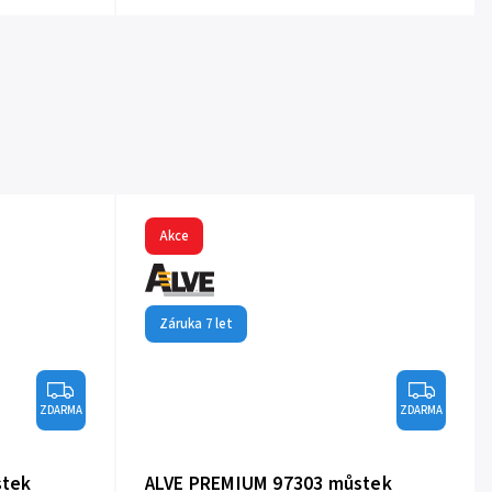
Akce
Záruka 7 let
ZDARMA
ZDARMA
stek
ALVE PREMIUM 97303 můstek