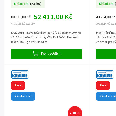
Skladem
(>5 ks)
Skladem
52 411,00 Kč
80 631,00 Kč
48 214,00 Kč
43 314,88 Kč bez DPH
19 923,14 Kč bez
Krause hliníkové lešení pojízdné řady Stabilo 10 0,75
Maximální nosn
x 2,50 m. Lešení dle normy ČSN EN1004-1. Nosnost
záruka 5 let. Z
lešení 300 kg a záruka 5 let.
Zábradlí pro vý
příslušenství.
Do košíku
Akce
Akce
Záruka 5 let
Záruka 5 le
–30 %