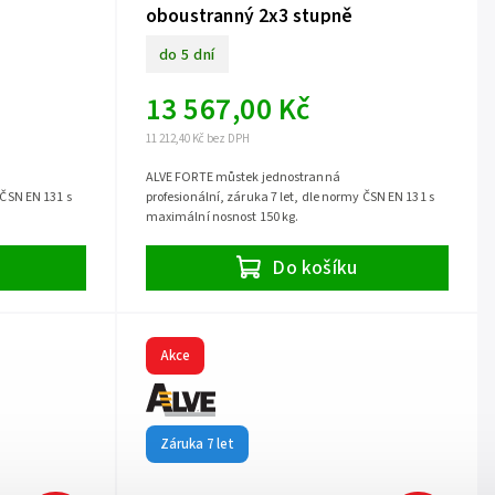
oboustranný 2x3 stupně
do 5 dní
13 567,00 Kč
11 212,40 Kč bez DPH
ALVE FORTE můstek jednostranná
 ČSN EN 131 s
profesionální, záruka 7 let, dle normy ČSN EN 131 s
maximální nosnost 150 kg.
Do košíku
Akce
Záruka 7 let