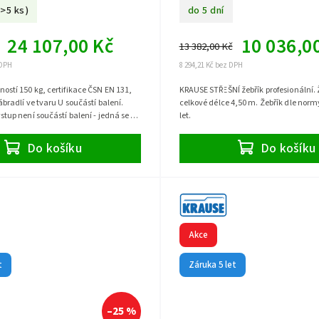
(>5 ks)
do 5 dní
24 107,00 Kč
10 036,0
13 382,00 Kč
 DPH
8 294,21 Kč bez DPH
ostí 150 kg, certifikace ČSN EN 131,
KRAUSE STŘEŠNÍ žebřík profesionální. 
ábradlí ve tvaru U součástí balení.
celkové délce 4,50 m. Žebřík dle norm
stup není součástí balení - jedná se o
let.
Do košíku
Do košíku
Akce
t
Záruka 5 let
–25 %