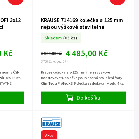
OFI 3x12
KRAUSE 714169 kolečka ø 125 mm
cí
nejsou výškově stavitelná
Skladem
(>5 ks)
0 Kč
4 485,00 Kč
6 900,00 Kč
3 706,61 Kč bez DPH
le normy ČSN
Krause kolečka s ø 125 mm (nelze výškově
zárukou 5 let.
nadstavovat). Kolečka jsou vhodná pro lešení řady
STATNĚ .
ClimTec a ProTec XS. Kolečka se dodávají v setu 4 ks.
Do košíku
Akce