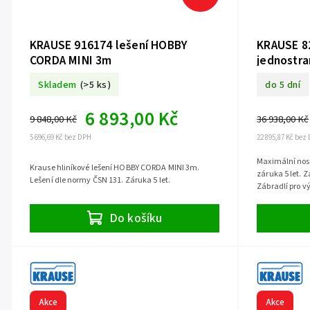
KRAUSE 916174 lešení HOBBY
KRAUSE 8
CORDA MINI 3m
jednostra
Skladem
(>5 ks)
do 5 dní
6 893,00 Kč
9 848,00 Kč
36 938,00 Kč
5 696,69 Kč bez DPH
22 895,87 Kč bez
Maximální nosn
Krause hliníkové lešení HOBBY CORDA MINI 3m.
záruka 5 let. Z
Lešení dle normy ČSN 131. Záruka 5 let.
Zábradlí pro vý
příslušenství.
Do košíku
Akce
Akce