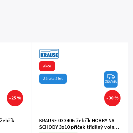
Akce
Záruka 5 let
ZDARMA
–25 %
–30 %
žebřík
KRAUSE 033406 žebřík HOBBY NA
SCHODY 3x10 příček třídílný volně