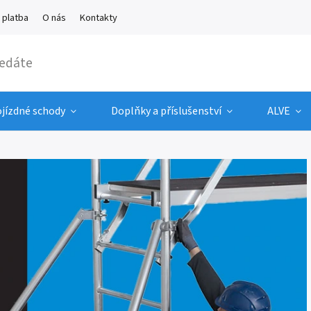
 platba
O nás
Kontakty
ojízdné schody
Doplňky a příslušenství
ALVE