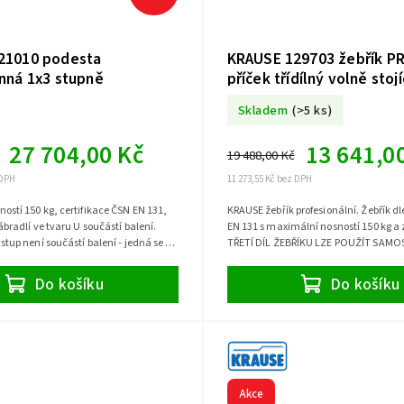
21010 podesta
KRAUSE 129703 žebřík PR
nná 1x3 stupně
příček třídílný volně stojí
Skladem
(>5 ks)
27 704,00 Kč
13 641,0
19 488,00 Kč
 DPH
11 273,55 Kč bez DPH
ostí 150 kg, certifikace ČSN EN 131,
KRAUSE žebřík profesionální. Žebřík d
ábradlí ve tvaru U součástí balení.
EN 131 s maximální nosností 150 kg a 
stup není součástí balení - jedná se o
TŘETÍ DÍL ŽEBŘÍKU LZE POUŽÍT SAMO
Do košíku
Do košíku
Akce