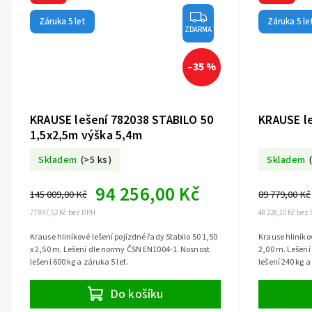
Záruka 5 let
Záruka 5 le
ZDARMA
–35 %
KRAUSE lešení 782038 STABILO 50
KRAUSE le
1,5x2,5m výška 5,4m
Skladem
(>5 ks)
Skladem
94 256,00 Kč
145 009,00 Kč
89 779,00 Kč
77 897,52 Kč bez DPH
48 228,10 Kč bez
Krause hliníkové lešení pojízdné řady Stabilo 50 1,50
Krause hliníkov
x 2,50 m. Lešení dle normy ČSN EN1004-1. Nosnost
2,00 m. Lešení
lešení 600 kg a záruka 5 let.
lešení 240 kg a
Do košíku