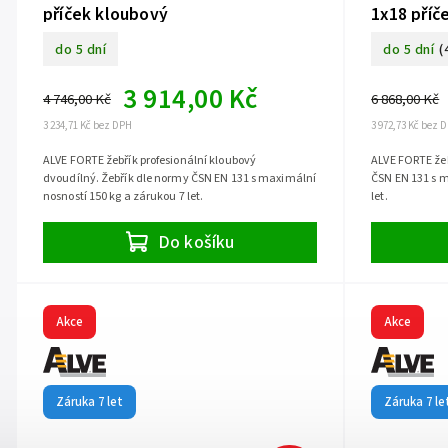
příček kloubový
1x18 příč
do 5 dní
do 5 dní
(
3 914,00 Kč
4 746,00 Kč
6 868,00 Kč
3 234,71 Kč bez DPH
3 972,73 Kč bez 
ALVE FORTE žebřík profesionální kloubový
ALVE FORTE žeb
dvoudílný. Žebřík dle normy ČSN EN 131 s maximální
ČSN EN 131 s m
nosností 150 kg a zárukou 7 let.
let.
Do košíku
Akce
Akce
Záruka 7 let
Záruka 7 le