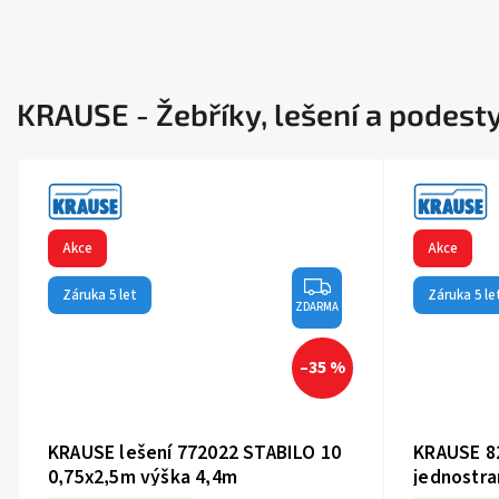
KRAUSE - Žebříky, lešení a podest
Akce
Akce
Záruka 5 let
Záruka 5 le
ZDARMA
–35 %
KRAUSE lešení 772022 STABILO 10
KRAUSE 8
0,75x2,5m výška 4,4m
jednostra