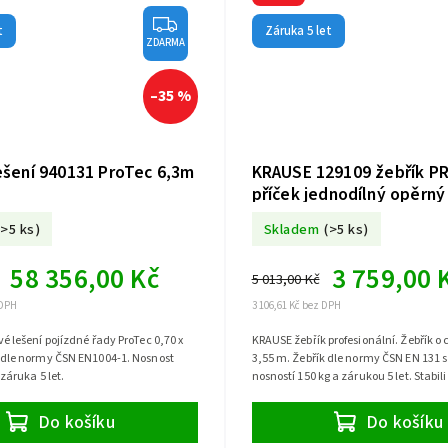
t
Záruka 5 let
ZDARMA
–35 %
šení 940131 ProTec 6,3m
KRAUSE 129109 žebřík PR
příček jednodílný opěrný
(>5 ks)
Skladem
(>5 ks)
58 356,00 Kč
3 759,00 
5 013,00 Kč
 DPH
3 106,61 Kč bez DPH
é lešení pojízdné řady ProTec 0,70 x
KRAUSE žebřík profesionální. Žebřík o 
 dle normy ČSN EN1004-1. Nosnost
3,55 m. Žebřík dle normy ČSN EN 131 
 záruka 5 let.
nosností 150 kg a zárukou 5 let. Stabil
již součástí.
Do košíku
Do košíku