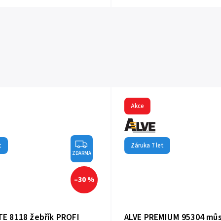
Akce
t
Záruka 7 let
ZDARMA
–30 %
E 8118 žebřík PROFI
ALVE PREMIUM 95304 mů