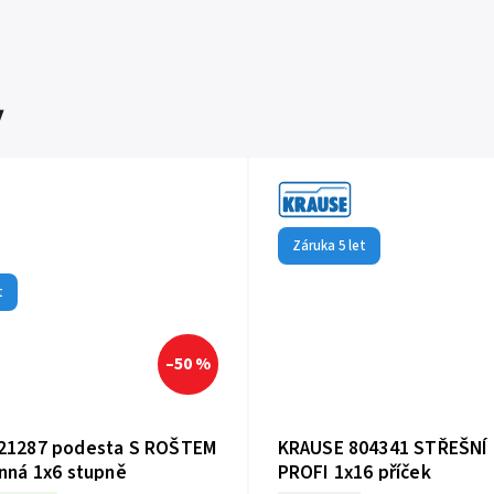
y
Záruka 5 let
t
–50 %
21287 podesta S ROŠTEM
KRAUSE 804341 STŘEŠNÍ 
nná 1x6 stupně
PROFI 1x16 příček