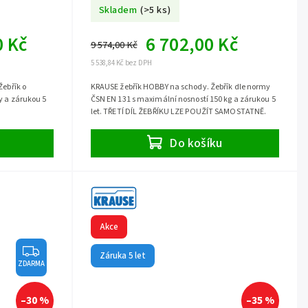
stojící
Skladem
(>5 ks)
0 Kč
6 702,00 Kč
9 574,00 Kč
5 538,84 Kč bez DPH
Žebřík o
KRAUSE žebřík HOBBY na schody. Žebřík dle normy
y a zárukou 5
ČSN EN 131 s maximální nosností 150 kg a zárukou 5
let. TŘETÍ DÍL ŽEBŘÍKU LZE POUŽÍT SAMOSTATNĚ.
Do košíku
Akce
Záruka 5 let
ZDARMA
–30 %
–35 %