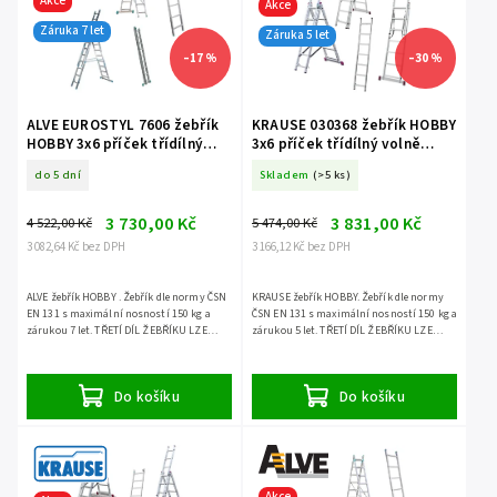
Akce
Akce
Záruka 7 let
Záruka 5 let
–17 %
–30 %
ALVE EUROSTYL 7606 žebřík
KRAUSE 030368 žebřík HOBBY
HOBBY 3x6 příček třídílný
3x6 příček třídílný volně
volně stojící
stojící
do 5 dní
Skladem
(>5 ks)
3 730,00 Kč
3 831,00 Kč
4 522,00 Kč
5 474,00 Kč
3 082,64 Kč bez DPH
3 166,12 Kč bez DPH
ALVE žebřík HOBBY . Žebřík dle normy ČSN
KRAUSE žebřík HOBBY. Žebřík dle normy
EN 131 s maximální nosností 150 kg a
ČSN EN 131 s maximální nosností 150 kg a
zárukou 7 let. TŘETÍ DÍL ŽEBŘÍKU LZE
zárukou 5 let. TŘETÍ DÍL ŽEBŘÍKU LZE
POUŽÍT SAMOSTATNĚ.
POUŽÍT SAMOSTATNĚ.
Do košíku
Do košíku
Akce