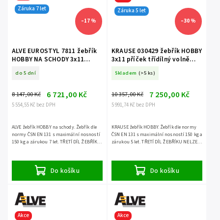
Záruka 7 let
Záruka 5 let
–17 %
–30 %
ALVE EUROSTYL 7811 žebřík
KRAUSE 030429 žebřík HOBBY
HOBBY NA SCHODY 3x11
3x11 příček třídílný volně
příček třídílný volně stojící
stojící
do 5 dní
Skladem
(>5 ks)
6 721,00 Kč
7 250,00 Kč
8 147,00 Kč
10 357,00 Kč
5 554,55 Kč bez DPH
5 991,74 Kč bez DPH
ALVE žebřík HOBBY na schody. Žebřík dle
KRAUSE žebřík HOBBY. Žebřík dle normy
normy ČSN EN 131 s maximální nosností
ČSN EN 131 s maximální nosností 150 kg a
150 kg a zárukou 7 let. TŘETÍ DÍL ŽEBŘÍKU
zárukou 5 let. TŘETÍ DÍL ŽEBŘÍKU NELZE
NELZE POUŽÍT SAMOSTATNĚ.
POUŽÍT SAMOSTATNĚ.
Do košíku
Do košíku
Akce
Akce