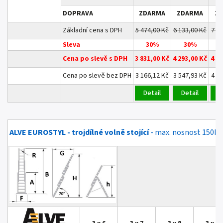
DOPRAVA
ZDARMA
ZDARMA
Z
Základní cena s DPH
5 474,00 Kč
6 133,00 Kč
7 0
Sleva
30%
30%
Cena po slevě s DPH
3 831,00 Kč
4 293,00 Kč
4 9
Cena po slevě bez DPH
3 166,12 Kč
3 547,93 Kč
4 0
Detail
Detail
D
ALVE EUROSTYL - trojdílné volně stojící
- max. nosnost 150kg,