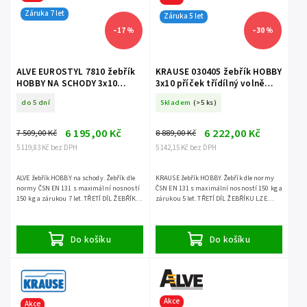
Záruka 7 let
Záruka 5 let
–17 %
–30 %
ALVE EUROSTYL 7810 žebřík
KRAUSE 030405 žebřík HOBBY
HOBBY NA SCHODY 3x10
3x10 příček třídílný volně
příček třídílný volně stojící
stojící
do 5 dní
Skladem
(>5 ks)
6 195,00 Kč
6 222,00 Kč
7 509,00 Kč
8 889,00 Kč
5 119,83 Kč bez DPH
5 142,15 Kč bez DPH
ALVE žebřík HOBBY na schody. Žebřík dle
KRAUSE žebřík HOBBY. Žebřík dle normy
normy ČSN EN 131 s maximální nosností
ČSN EN 131 s maximální nosností 150 kg a
150 kg a zárukou 7 let. TŘETÍ DÍL ŽEBŘÍKU
zárukou 5 let. TŘETÍ DÍL ŽEBŘÍKU LZE
LZE POUŽÍT SAMOSTATNĚ.
POUŽÍT SAMOSTATNĚ.
Do košíku
Do košíku
Akce
Akce