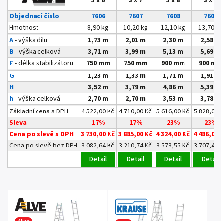
3 x 6
3 x 7
3 x 8
3 x 9
Objednací číslo
7606
7607
7608
7609
Hmotnost
8,90 kg
10,20 kg
12,10 kg
13,70 k
A
- výška dílu
1,73 m
2,01 m
2,30 m
2,58 m
B
- výška celková
3,71 m
3,99 m
5,13 m
5,69 m
F
- délka stabilizátoru
750 mm
750 mm
900 mm
900 m
G
1,23 m
1,33 m
1,71 m
1,91 m
H
3,52 m
3,79 m
4,86 m
5,39 m
h
- výška celková
2,70 m
2,70 m
3,53 m
3,78 m
Základní cena s DPH
4 522,00 Kč
4 710,00 Kč
5 616,00 Kč
5 828,00 
Sleva
17%
17%
23%
23%
Cena po slevě s DPH
3 730,00 Kč
3 885,00 Kč
4 324,00 Kč
4 486,00
Cena po slevě bez DPH
3 082,64 Kč
3 210,74 Kč
3 573,55 Kč
3 707,44 
Detail
Detail
Detail
Detail