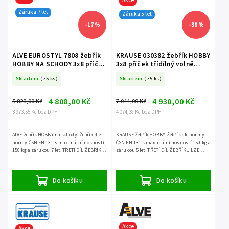
Akce
Záruka 7 let
Záruka 5 let
–17 %
–30 %
ALVE EUROSTYL 7808 žebřík
KRAUSE 030382 žebřík HOBBY
HOBBY NA SCHODY 3x8 příček
3x8 příček třídílný volně
třídílný volně stojící
stojící
Skladem
(>5 ks)
Skladem
(>5 ks)
4 808,00 Kč
4 930,00 Kč
5 828,00 Kč
7 044,00 Kč
3 973,55 Kč bez DPH
4 074,38 Kč bez DPH
ALVE žebřík HOBBY na schody. Žebřík dle
KRAUSE žebřík HOBBY. Žebřík dle normy
normy ČSN EN 131 s maximální nosností
ČSN EN 131 s maximální nosností 150 kg a
150 kg a zárukou 7 let. TŘETÍ DÍL ŽEBŘÍKU
zárukou 5 let. TŘETÍ DÍL ŽEBŘÍKU LZE
LZE POUŽÍT SAMOSTATNĚ.
POUŽÍT SAMOSTATNĚ.
Do košíku
Do košíku
Akce
Akce