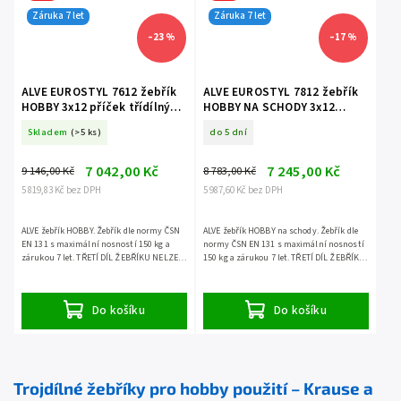
Záruka 7 let
Záruka 7 let
–23 %
–17 %
ALVE EUROSTYL 7612 žebřík
ALVE EUROSTYL 7812 žebřík
HOBBY 3x12 příček třídílný
HOBBY NA SCHODY 3x12
volně stojící
příček třídílný volně stojící
Skladem
(>5 ks)
do 5 dní
7 042,00 Kč
7 245,00 Kč
9 146,00 Kč
8 783,00 Kč
5 819,83 Kč bez DPH
5 987,60 Kč bez DPH
ALVE žebřík HOBBY. Žebřík dle normy ČSN
ALVE žebřík HOBBY na schody. Žebřík dle
EN 131 s maximální nosností 150 kg a
normy ČSN EN 131 s maximální nosností
zárukou 7 let. TŘETÍ DÍL ŽEBŘÍKU NELZE
150 kg a zárukou 7 let. TŘETÍ DÍL ŽEBŘÍKU
POUŽÍT SAMOSTATNĚ.
NELZE POUŽÍT SAMOSTATNĚ.
Do košíku
Do košíku
Trojdílné žebříky pro hobby použití – Krause a