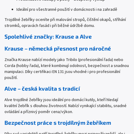
Ideální pro všestranné použití v domácnosti i na zahradě
Trojdílné žebříky oceníte při malování stropů, čištění okapů, stříhání
stromků, opravách fasád i při běžné údržbě domu.
Spolehlivé značky: Krause a Alve
Krause – německá přesnost pro náročné
Značka Krause nabízí modely jako Tribilo (profesionální řada) nebo
Corda (hobby řada), které kombinují odolnost, bezpečnost a snadnou
manipulaci. Díky certifikaci EN 131 jsou vhodné i pro profesionální
použití.
Alve – česká kvalita s tradicí
Alve trojdílné žebříky jsou ideální pro domácí kutily, kteří hledají
kvalitní žebřík s dlouhou životností. Nabízí vynikající stabilitu, snadné
ovládání a příznivý poměr cena/výkon.
Bezpečnost práce s trojdílným žebříkem
Díky své variabilitě patří trojdílné žebříky mezi nejpoužívanější, ale i