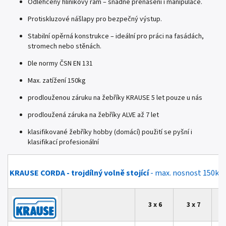
Odlehčený hliníkový rám – snadné přenášení i manipulace.
Protiskluzové nášlapy pro bezpečný výstup.
Stabilní opěrná konstrukce – ideální pro práci na fasádách,
stromech nebo stěnách.
Dle normy ČSN EN 131
Max. zatížení 150kg
prodlouženou záruku na žebříky KRAUSE 5 let pouze u nás
prodloužená záruka na žebříky ALVE až 7 let
klasifikované žebříky hobby (domácí) použití se pyšní i
klasifikací
profesionální
KRAUSE CORDA - trojdílný volně stojící
- max. nosnost 150kg,
3 x 6
3 x 7