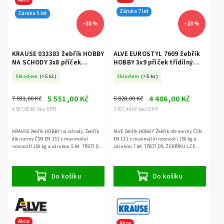
Záruka 7 let
Záruka 5 let
–30 %
–23 %
KRAUSE 033383 žebřík HOBBY
ALVE EUROSTYL 7609 žebřík
NA SCHODY 3x8 příček
HOBBY 3x9 příček třídílný
třídílný volně stojící
volně stojící
Skladem
(>5 ks)
Skladem
(>5 ks)
5 551,00 Kč
4 486,00 Kč
7 931,00 Kč
5 828,00 Kč
4 587,60 Kč bez DPH
3 707,44 Kč bez DPH
KRAUSE žebřík HOBBY na schody. Žebřík
ALVE žebřík HOBBY. Žebřík dle normy ČSN
dle normy ČSN EN 131 s maximální
EN 131 s maximální nosností 150 kg a
nosností 150 kg a zárukou 5 let. TŘETÍ DÍL
zárukou 7 let. TŘETÍ DÍL ŽEBŘÍKU LZE
ŽEBŘÍKU LZE POUŽÍT SAMOSTATNĚ.
POUŽÍT SAMOSTATNĚ.
Do košíku
Do košíku
Akce
Akce