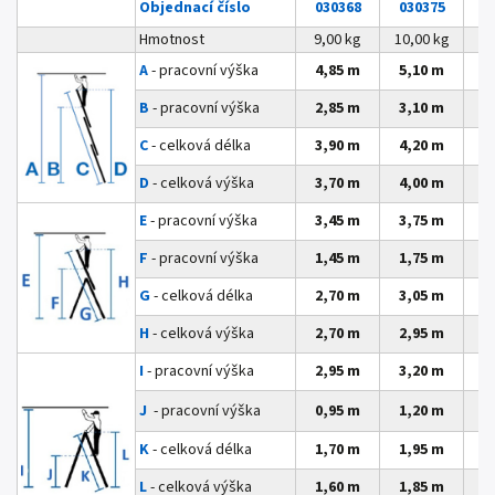
Objednací číslo
030368
030375
0
Hmotnost
9,00 kg
10,00 kg
12
A
- pracovní výška
4,85 m
5,10 m
5
B
- pracovní výška
2,85 m
3,10 m
3
C
- celková délka
3,90 m
4,20 m
4
D
- celková výška
3,70 m
4,00 m
4
E
- pracovní výška
3,45 m
3,75 m
4
F
- pracovní výška
1,45 m
1,75 m
2
G
- celková délka
2,70 m
3,05 m
3
H
- celková výška
2,70 m
2,95 m
3
I
- pracovní výška
2,95 m
3,20 m
3
J
- pracovní výška
0,95 m
1,20 m
1
K
- celková délka
1,70 m
1,95 m
2
L
- celková výška
1,60 m
1,85 m
2