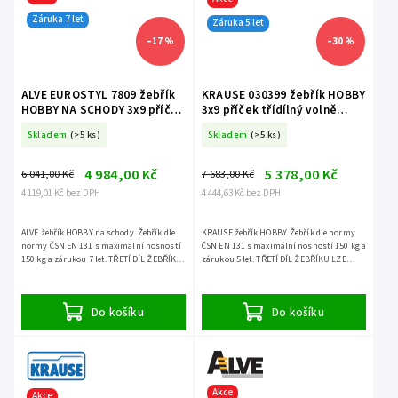
Záruka 7 let
Záruka 5 let
–17 %
–30 %
ALVE EUROSTYL 7809 žebřík
KRAUSE 030399 žebřík HOBBY
HOBBY NA SCHODY 3x9 příček
3x9 příček třídílný volně
třídílný volně stojící
stojící
Skladem
(>5 ks)
Skladem
(>5 ks)
4 984,00 Kč
5 378,00 Kč
6 041,00 Kč
7 683,00 Kč
4 119,01 Kč bez DPH
4 444,63 Kč bez DPH
ALVE žebřík HOBBY na schody. Žebřík dle
KRAUSE žebřík HOBBY. Žebřík dle normy
normy ČSN EN 131 s maximální nosností
ČSN EN 131 s maximální nosností 150 kg a
150 kg a zárukou 7 let. TŘETÍ DÍL ŽEBŘÍKU
zárukou 5 let. TŘETÍ DÍL ŽEBŘÍKU LZE
LZE POUŽÍT SAMOSTATNĚ.
POUŽÍT SAMOSTATNĚ.
Do košíku
Do košíku
Akce
Akce