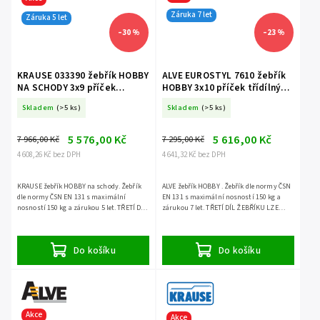
Záruka 7 let
Záruka 5 let
–30 %
–23 %
KRAUSE 033390 žebřík HOBBY
ALVE EUROSTYL 7610 žebřík
NA SCHODY 3x9 příček
HOBBY 3x10 příček třídílný
třídílný volně stojící
volně stojící
Skladem
(>5 ks)
Skladem
(>5 ks)
5 576,00 Kč
5 616,00 Kč
7 966,00 Kč
7 295,00 Kč
4 608,26 Kč bez DPH
4 641,32 Kč bez DPH
KRAUSE žebřík HOBBY na schody. Žebřík
ALVE žebřík HOBBY . Žebřík dle normy ČSN
dle normy ČSN EN 131 s maximální
EN 131 s maximální nosností 150 kg a
nosností 150 kg a zárukou 5 let. TŘETÍ DÍL
zárukou 7 let. TŘETÍ DÍL ŽEBŘÍKU LZE
ŽEBŘÍKU LZE POUŽÍT SAMOSTATNĚ.
POUŽÍT SAMOSTATNĚ.
Do košíku
Do košíku
Akce
Akce