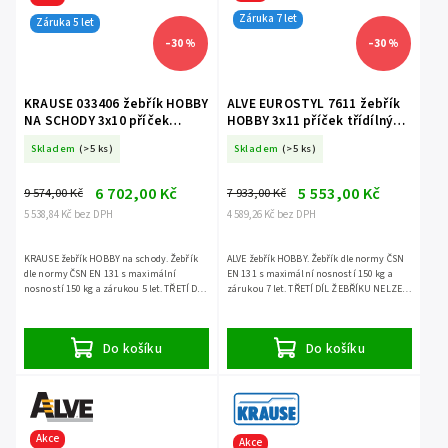
Záruka 7 let
Záruka 5 let
–30 %
–30 %
KRAUSE 033406 žebřík HOBBY
ALVE EUROSTYL 7611 žebřík
NA SCHODY 3x10 příček
HOBBY 3x11 příček třídílný
třídílný volně stojící
volně stojící
Skladem
(>5 ks)
Skladem
(>5 ks)
6 702,00 Kč
5 553,00 Kč
9 574,00 Kč
7 933,00 Kč
5 538,84 Kč bez DPH
4 589,26 Kč bez DPH
KRAUSE žebřík HOBBY na schody. Žebřík
ALVE žebřík HOBBY. Žebřík dle normy ČSN
dle normy ČSN EN 131 s maximální
EN 131 s maximální nosností 150 kg a
nosností 150 kg a zárukou 5 let. TŘETÍ DÍL
zárukou 7 let. TŘETÍ DÍL ŽEBŘÍKU NELZE
ŽEBŘÍKU LZE POUŽÍT SAMOSTATNĚ.
POUŽÍT SAMOSTATNĚ.
Do košíku
Do košíku
Akce
Akce