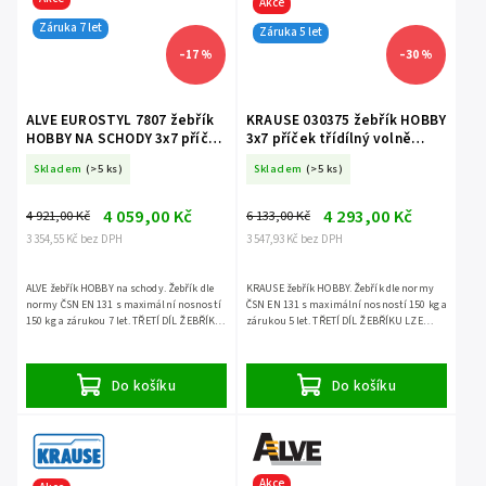
Akce
Záruka 7 let
Záruka 5 let
–17 %
–30 %
ALVE EUROSTYL 7807 žebřík
KRAUSE 030375 žebřík HOBBY
HOBBY NA SCHODY 3x7 příček
3x7 příček třídílný volně
třídílný volně stojící
stojící
Skladem
(>5 ks)
Skladem
(>5 ks)
4 059,00 Kč
4 293,00 Kč
4 921,00 Kč
6 133,00 Kč
3 354,55 Kč bez DPH
3 547,93 Kč bez DPH
ALVE žebřík HOBBY na schody. Žebřík dle
KRAUSE žebřík HOBBY. Žebřík dle normy
normy ČSN EN 131 s maximální nosností
ČSN EN 131 s maximální nosností 150 kg a
150 kg a zárukou 7 let. TŘETÍ DÍL ŽEBŘÍKU
zárukou 5 let. TŘETÍ DÍL ŽEBŘÍKU LZE
LZE POUŽÍT SAMOSTATNĚ.
POUŽÍT SAMOSTATNĚ.
Do košíku
Do košíku
Akce