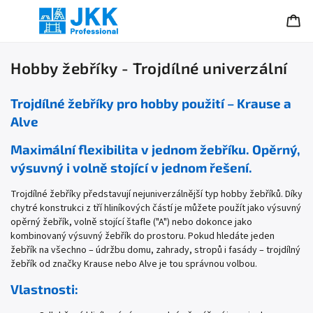
Hobby žebříky - Trojdílné univerzální
Trojdílné žebříky pro hobby použití – Krause a
Alve
Maximální flexibilita v jednom žebříku. Opěrný,
výsuvný i volně stojící v jednom řešení.
Trojdílné žebříky představují nejuniverzálnější typ hobby žebříků. Díky
chytré konstrukci z tří hliníkových částí je můžete použít jako výsuvný
opěrný žebřík, volně stojící štafle ("A") nebo dokonce jako
kombinovaný výsuvný žebřík do prostoru. Pokud hledáte jeden
žebřík na všechno – údržbu domu, zahrady, stropů i fasády – trojdílný
žebřík od značky Krause nebo Alve je tou správnou volbou.
Vlastnosti: