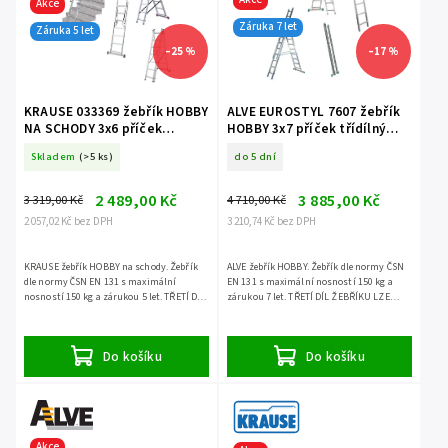
Akce
Záruka 7 let
Záruka 5 let
–25 %
–17 %
KRAUSE 033369 žebřík HOBBY
ALVE EUROSTYL 7607 žebřík
NA SCHODY 3x6 příček
HOBBY 3x7 příček třídílný
třídílný volně stojící
volně stojící
Skladem
(>5 ks)
do 5 dní
2 489,00 Kč
3 885,00 Kč
3 319,00 Kč
4 710,00 Kč
2 057,02 Kč bez DPH
3 210,74 Kč bez DPH
KRAUSE žebřík HOBBY na schody. Žebřík
ALVE žebřík HOBBY. Žebřík dle normy ČSN
dle normy ČSN EN 131 s maximální
EN 131 s maximální nosností 150 kg a
nosností 150 kg a zárukou 5 let. TŘETÍ DÍL
zárukou 7 let. TŘETÍ DÍL ŽEBŘÍKU LZE
ŽEBŘÍKU LZE POUŽÍT SAMOSTATNĚ.
POUŽÍT SAMOSTATNĚ.
Do košíku
Do košíku
Akce