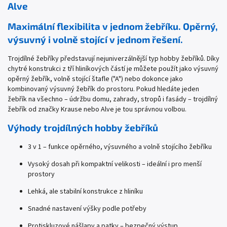
Alve
Maximální flexibilita v jednom žebříku. Opěrný,
výsuvný i volně stojící v jednom řešení.
Trojdílné žebříky představují nejuniverzálnější typ hobby žebříků. Díky
chytré konstrukci z tří hliníkových částí je můžete použít jako výsuvný
opěrný žebřík, volně stojící štafle ("A") nebo dokonce jako
kombinovaný výsuvný žebřík do prostoru. Pokud hledáte jeden
žebřík na všechno – údržbu domu, zahrady, stropů i fasády – trojdílný
žebřík od značky Krause nebo Alve je tou správnou volbou.
Výhody trojdílných hobby žebříků
3 v 1 – funkce opěrného, výsuvného a volně stojícího žebříku
Vysoký dosah při kompaktní velikosti – ideální i pro menší
prostory
Lehká, ale stabilní konstrukce z hliníku
Snadné nastavení výšky podle potřeby
Protiskluzové nášlapy a patky – bezpečný výstup