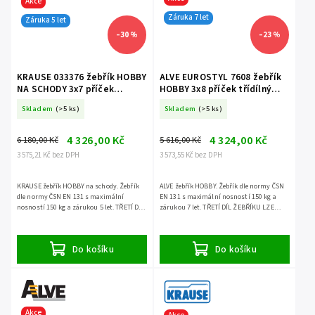
Akce
Záruka 7 let
Záruka 5 let
–30 %
–23 %
KRAUSE 033376 žebřík HOBBY
ALVE EUROSTYL 7608 žebřík
NA SCHODY 3x7 příček
HOBBY 3x8 příček třídílný
třídílný volně stojící
volně stojící
Skladem
(>5 ks)
Skladem
(>5 ks)
4 326,00 Kč
4 324,00 Kč
6 180,00 Kč
5 616,00 Kč
3 575,21 Kč bez DPH
3 573,55 Kč bez DPH
KRAUSE žebřík HOBBY na schody. Žebřík
ALVE žebřík HOBBY. Žebřík dle normy ČSN
dle normy ČSN EN 131 s maximální
EN 131 s maximální nosností 150 kg a
nosností 150 kg a zárukou 5 let. TŘETÍ DÍL
zárukou 7 let. TŘETÍ DÍL ŽEBŘÍKU LZE
ŽEBŘÍKU LZE POUŽÍT SAMOSTATNĚ.
POUŽÍT SAMOSTATNĚ.
Do košíku
Do košíku
Akce