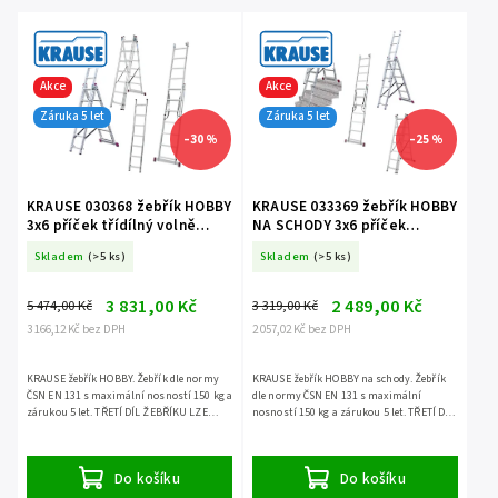
Akce
Akce
Záruka 5 let
Záruka 5 let
–30 %
–25 %
KRAUSE 030368 žebřík HOBBY
KRAUSE 033369 žebřík HOBBY
3x6 příček třídílný volně
NA SCHODY 3x6 příček
stojící
třídílný volně stojící
Skladem
(>5 ks)
Skladem
(>5 ks)
3 831,00 Kč
2 489,00 Kč
5 474,00 Kč
3 319,00 Kč
3 166,12 Kč bez DPH
2 057,02 Kč bez DPH
KRAUSE žebřík HOBBY. Žebřík dle normy
KRAUSE žebřík HOBBY na schody. Žebřík
ČSN EN 131 s maximální nosností 150 kg a
dle normy ČSN EN 131 s maximální
zárukou 5 let. TŘETÍ DÍL ŽEBŘÍKU LZE
nosností 150 kg a zárukou 5 let. TŘETÍ DÍL
POUŽÍT SAMOSTATNĚ.
ŽEBŘÍKU LZE POUŽÍT SAMOSTATNĚ.
Do košíku
Do košíku