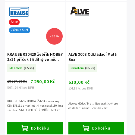
Akce
Záruka 5 let
–30 %
KRAUSE 030429 žebřík HOBBY
ALVE 3003 Odkládací Multi
3x11 příček třídílný volně
Box
stojící
Skladem
(>5 ks)
Skladem
(>5 ks)
7 250,00 Kč
10 357,00 Kč
610,00 Kč
5 991,74 Kč bez DPH
504,13 Kč bez DPH
KRAUSE žebřík HOBBY. Žebřík dle normy
Alve odkládací Multi Box praktický pro
ČSN EN 131 s maximální nosností 150 kg a
odkládání nářadí. Záruka 7 let.
zárukou 5 let. TŘETÍ DÍL ŽEBŘÍKU NELZE
POUŽÍT SAMOSTATNĚ.
Do košíku
Do košíku