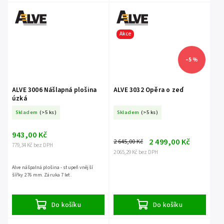
Akce
–5 %
ALVE 3006 Nášlapná plošina
ALVE 3032 Opěra o zeď
úzká
Skladem
(>5 ks)
Skladem
(>5 ks)
943,00 Kč
2 499,00 Kč
2 645,00 Kč
779,34 Kč bez DPH
2 065,29 Kč bez DPH
Alve nášpalná plošina - stupeň vnější
šířky 276 mm. Záruka 7 let.
Do košíku
Do košíku