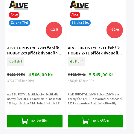
Akce
Akce
Záruka 7 let
Záruka 7 let
–12 %
–12 %
ALVE EUROSTYL 7209 žebřík
ALVE EUROSTYL 7211 žebřík
HOBBY 2x9 příček dvoudílný
HOBBY 2x11 příček dvoudílný
opěrný
opěrný
do 5 dní
do 5 dní
4 506,00 Kč
5 545,00 Kč
5 122,00 Kč
6 302,00 Kč
3 723,97 Kč bez DPH
4 582,64 Kč bez DPH
ALVE EUROSTYL žebřík hobby. Žebřík dle
ALVE EUROSTYL žebřík hobby. Žebřík dle
normy ČSN EN 131 s maximální nosností
normy ČSN EN 131 s maximální nosností
150 kg a zárukou 7 let. Jednotlivé díly LZE
150 kg a zárukou 7 let. Jednotlivé díly
ODDĚLIT.
NELZE ODDĚLIT.
Do košíku
Do košíku