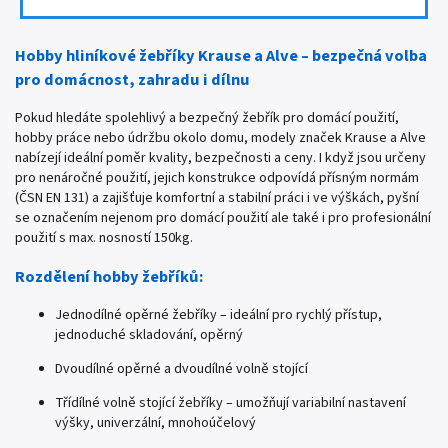
Hobby hliníkové žebříky Krause a Alve – bezpečná volba
pro domácnost, zahradu i dílnu
Pokud hledáte spolehlivý a bezpečný žebřík pro domácí použití,
hobby práce nebo údržbu okolo domu, modely značek Krause a Alve
nabízejí ideální poměr kvality, bezpečnosti a ceny. I když jsou určeny
pro nenáročné použití, jejich konstrukce odpovídá přísným normám
(ČSN EN 131) a zajišťuje komfortní a stabilní práci i ve výškách, pyšní
se označením nejenom pro domácí použití ale také i pro profesionální
použití s max. nosností 150kg.
Rozdělení hobby žebříků:
Jednodílné opěrné žebříky – ideální pro rychlý přístup,
jednoduché skladování, opěrný
Dvoudílné opěrné a dvoudílné volně stojící
Třídílné volně stojící žebříky – umožňují variabilní nastavení
výšky, univerzální, mnohoúčelový