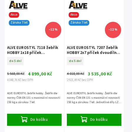
Akce
Akce
Záruka 7 let
Záruka 7 let
–12 %
–12 %
ALVE EUROSTYL 7118 žebřík
ALVE EUROSTYL 7207 žebřík
HOBBY 1x18 příček
HOBBY 2x7 příček dvoudílný
jednodílný opěrný
opěrný
do 5 dní
do 5 dní
4 899,00 Kč
3 535,00 Kč
5 568,00 Kč
4 018,00 Kč
4 048,76 Kč bez DPH
2 921,49 Kč bez DPH
ALVE EUROSTYL žebřík hobby. Žebřík dle
ALVE EUROSTYL žebřík hobby. Žebřík dle
normy ČSN EN 131 s maximální nosností
normy ČSN EN 131 s maximální nosností
150 kg a zárukou 7 let.
150 kg a zárukou 7 let. Jednotlivé díly LZE
ODDĚLIT.
Do košíku
Do košíku