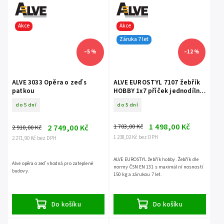
Akce
Akce
Záruka 7 let
–5 %
–12 %
ALVE 3033 Opěra o zeď s
ALVE EUROSTYL 7107 žebřík
patkou
HOBBY 1x7 příček jednodílný
opěrný
do 5 dní
do 5 dní
1 498,00 Kč
1 703,00 Kč
2 749,00 Kč
2 910,00 Kč
1 238,02 Kč bez DPH
2 271,90 Kč bez DPH
ALVE EUROSTYL žebřík hobby. Žebřík dle
Alve opěra o zeď vhodná pro zateplené
normy ČSN EN 131 s maximální nosností
budovy.
150 kg a zárukou 7 let.
Do košíku
Do košíku