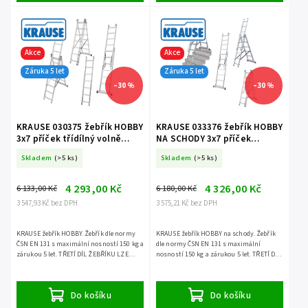
Akce
Akce
Záruka 5 let
Záruka 5 let
–30 %
–30 %
KRAUSE 030375 žebřík HOBBY
KRAUSE 033376 žebřík HOBBY
3x7 příček třídílný volně
NA SCHODY 3x7 příček
stojící
třídílný volně stojící
Skladem
(>5 ks)
Skladem
(>5 ks)
4 293,00 Kč
4 326,00 Kč
6 133,00 Kč
6 180,00 Kč
3 547,93 Kč bez DPH
3 575,21 Kč bez DPH
KRAUSE žebřík HOBBY. Žebřík dle normy
KRAUSE žebřík HOBBY na schody. Žebřík
ČSN EN 131 s maximální nosností 150 kg a
dle normy ČSN EN 131 s maximální
zárukou 5 let. TŘETÍ DÍL ŽEBŘÍKU LZE
nosností 150 kg a zárukou 5 let. TŘETÍ DÍL
POUŽÍT SAMOSTATNĚ.
ŽEBŘÍKU LZE POUŽÍT SAMOSTATNĚ.
Do košíku
Do košíku