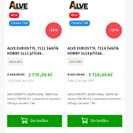
Akce
Akce
Záruka 7 let
Záruka 7 let
–12 %
–12 %
ALVE EUROSTYL 7111 žebřík
ALVE EUROSTYL 7114 žebřík
HOBBY 1x11 příček
HOBBY 1x14 příček
jednodílný opěrný
jednodílný opěrný
do 5 dní
do 5 dní
2 775,00 Kč
3 710,00 Kč
3 154,00 Kč
4 217,00 Kč
2 293,39 Kč bez DPH
3 066,12 Kč bez DPH
ALVE EUROSTYL žebřík hobby. Žebřík dle
ALVE EUROSTYL žebřík hobby. Žebřík dle
normy ČSN EN 131 s maximální nosností
normy ČSN EN 131 s maximální nosností
150 kg a zárukou 7 let.
150 kg a zárukou 7 let.
Do košíku
Do košíku