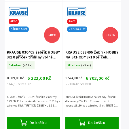
Akce
Akce
Záruka 5 let
Záruka 5 let
–30 %
–30 %
KRAUSE 030405 žebřík HOBBY
KRAUSE 033406 žebřík HOBBY
3x10 příček třídílný volně
NA SCHODY 3x10 příček
stojící
třídílný volně stojící
Skladem
(>5 ks)
Skladem
(>5 ks)
6 222,00 Kč
6 702,00 Kč
8 889,00 Kč
9 574,00 Kč
5 142,15 Kč bez DPH
5 538,84 Kč bez DPH
KRAUSE žebřík HOBBY. Žebřík dle normy
KRAUSE žebřík HOBBY na schody. Žebřík
ČSN EN 131 s maximální nosností 150 kg a
dle normy ČSN EN 131 s maximální
zárukou 5 let. TŘETÍ DÍL ŽEBŘÍKU LZE
nosností 150 kg a zárukou 5 let. TŘETÍ DÍL
POUŽÍT SAMOSTATNĚ.
ŽEBŘÍKU LZE POUŽÍT SAMOSTATNĚ.
Do košíku
Do košíku