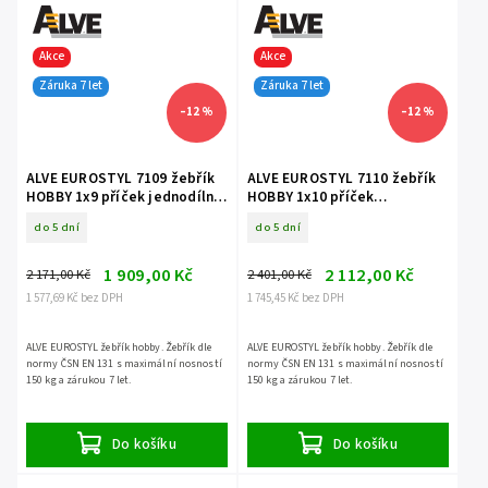
Akce
Akce
Záruka 7 let
Záruka 7 let
–12 %
–12 %
ALVE EUROSTYL 7109 žebřík
ALVE EUROSTYL 7110 žebřík
HOBBY 1x9 příček jednodílný
HOBBY 1x10 příček
opěrný
jednodílný opěrný
do 5 dní
do 5 dní
1 909,00 Kč
2 112,00 Kč
2 171,00 Kč
2 401,00 Kč
1 577,69 Kč bez DPH
1 745,45 Kč bez DPH
ALVE EUROSTYL žebřík hobby. Žebřík dle
ALVE EUROSTYL žebřík hobby. Žebřík dle
normy ČSN EN 131 s maximální nosností
normy ČSN EN 131 s maximální nosností
150 kg a zárukou 7 let.
150 kg a zárukou 7 let.
Do košíku
Do košíku