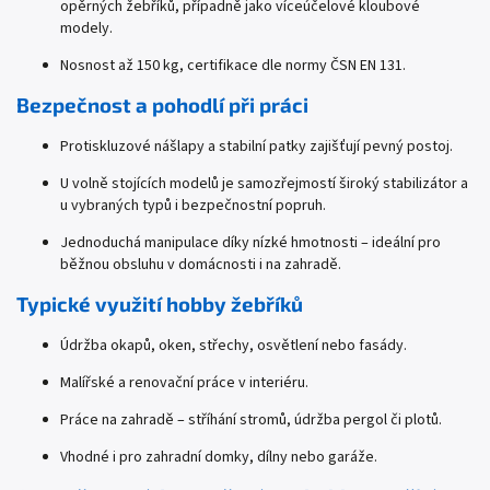
opěrných žebříků, případně jako víceúčelové kloubové
modely.
Nosnost až 150 kg, certifikace dle normy ČSN EN 131.
Bezpečnost a pohodlí při práci
Protiskluzové nášlapy a stabilní patky zajišťují pevný postoj.
U volně stojících modelů je samozřejmostí široký stabilizátor a
u vybraných typů i bezpečnostní popruh.
Jednoduchá manipulace díky nízké hmotnosti – ideální pro
běžnou obsluhu v domácnosti i na zahradě.
Typické využití hobby žebříků
Údržba okapů, oken, střechy, osvětlení nebo fasády.
Malířské a renovační práce v interiéru.
Práce na zahradě – stříhání stromů, údržba pergol či plotů.
Vhodné i pro zahradní domky, dílny nebo garáže.