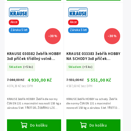
Akce
Akce
Záruka 5 let
Záruka 5 let
–30 %
–30 %
KRAUSE 030382 žebřík HOBBY
KRAUSE 033383 žebřík HOBBY
3x8 příček třídílný volně
NA SCHODY 3x8 příček
stojící
třídílný volně stojící
Skladem
(>5 ks)
Skladem
(>5 ks)
4 930,00 Kč
5 551,00 Kč
7 044,00 Kč
7 931,00 Kč
4 074,38 Kč bez DPH
4 587,60 Kč bez DPH
KRAUSE žebřík HOBBY. Žebřík dle normy
KRAUSE žebřík HOBBY na schody. Žebřík
ČSN EN 131 s maximální nosností 150 kg a
dle normy ČSN EN 131 s maximální
zárukou 5 let. TŘETÍ DÍL ŽEBŘÍKU LZE
nosností 150 kg a zárukou 5 let. TŘETÍ DÍL
POUŽÍT SAMOSTATNĚ.
ŽEBŘÍKU LZE POUŽÍT SAMOSTATNĚ.
Do košíku
Do košíku