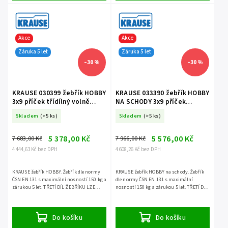
Akce
Akce
Záruka 5 let
Záruka 5 let
–30 %
–30 %
KRAUSE 030399 žebřík HOBBY
KRAUSE 033390 žebřík HOBBY
3x9 příček třídílný volně
NA SCHODY 3x9 příček
stojící
třídílný volně stojící
Skladem
(>5 ks)
Skladem
(>5 ks)
5 378,00 Kč
5 576,00 Kč
7 683,00 Kč
7 966,00 Kč
4 444,63 Kč bez DPH
4 608,26 Kč bez DPH
KRAUSE žebřík HOBBY. Žebřík dle normy
KRAUSE žebřík HOBBY na schody. Žebřík
ČSN EN 131 s maximální nosností 150 kg a
dle normy ČSN EN 131 s maximální
zárukou 5 let. TŘETÍ DÍL ŽEBŘÍKU LZE
nosností 150 kg a zárukou 5 let. TŘETÍ DÍL
POUŽÍT SAMOSTATNĚ.
ŽEBŘÍKU LZE POUŽÍT SAMOSTATNĚ.
Do košíku
Do košíku