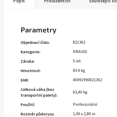
Popis
Příslušenství
Související s
Parametry
821362
Objednací číslo
:
KRAUSE
Kategorie
:
5 let
Záruka
:
83.4 kg
Hmotnost
:
40091990821362
EAN
:
Celková váha (bez
63,40 kg
transportní palety)
:
Profesionální
Použití
:
1,00 x 2,80 m
Rozměr půdorysu
: