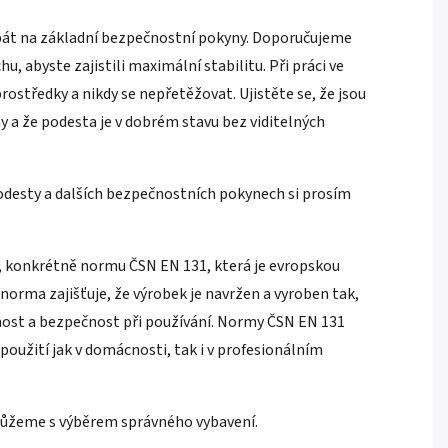
 dbát na základní bezpečnostní pokyny. Doporučujeme
 abyste zajistili maximální stabilitu. Při práci ve
rostředky a nikdy se nepřetěžovat. Ujistěte se, že jsou
 a že podesta je v dobrém stavu bez viditelných
desty a dalších bezpečnostních pokynech si prosím
, konkrétně normu ČSN EN 131, která je evropskou
norma zajišťuje, že výrobek je navržen a vyroben tak,
lnost a bezpečnost při používání. Normy ČSN EN 131
 použití jak v domácnosti, tak i v profesionálním
můžeme s výběrem správného vybavení.