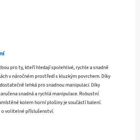
ní
ou pro ty, kteří hledají spolehlivé, rychle a snadně
škách v náročném prostředí s kluzkým povrchem. Díky
ké dostatečně lehká pro snadnou manipulaci. Díky
 zaručena snadná a rychlá manipulace. Robustní
U umístěné kolem horní plošiny je součástí balení.
e o volitelné příslušenství.