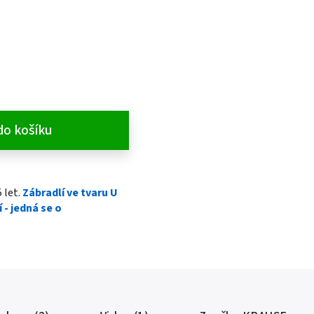
do košíku
 let.
Zábradlí ve tvaru U
 - jedná se o