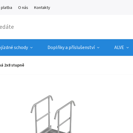
 platba
O nás
Kontakty
ojízdné schody
Doplňky a příslušenství
ALVE
á 2x8 stupně