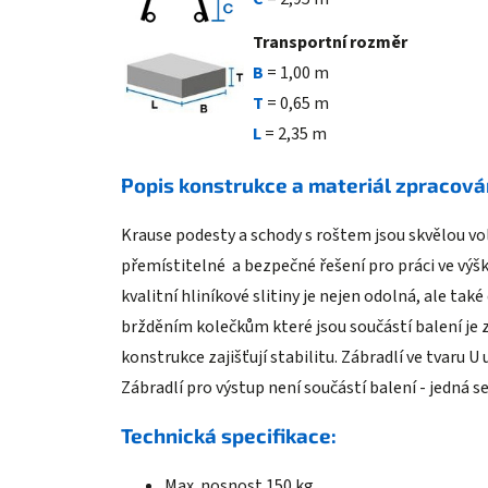
Transportní rozměr
B
=
1,00 m
T
=
0,65 m
L
=
2,35 m
Popis konstrukce a materiál zpracová
Krause podesty a schody s roštem jsou skvělou volb
přemístitelné a bezpečné řešení pro práci ve vý
kvalitní hliníkové slitiny je nejen odolná, ale ta
bržděním kolečkům které jsou součástí balení je
konstrukce zajišťují stabilitu. Zábradlí ve tvaru 
Zábradlí pro výstup není součástí balení - jedná s
Technická specifikace:
Max. nosnost 150 kg