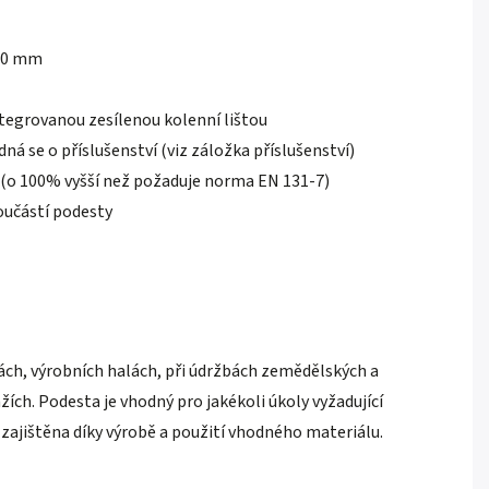
700 mm
tegrovanou zesílenou kolenní lištou
dná se o příslušenství (viz záložka příslušenství)
 (o 100% vyšší než požaduje norma EN 131-7)
oučástí podesty
lnách, výrobních halách, při údržbách zemědělských a
ích. Podesta je vhodný pro jakékoli úkoly vyžadující
 zajištěna díky výrobě a použití vhodného materiálu.