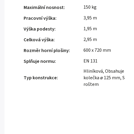
150 kg
Maximální nosnost
:
3,95 m
Pracovní výška
:
1,95 m
Výška podesty
:
2,95 m
Celková výška
:
600 x 720 mm
Rozměr horní plošiny
:
EN 131
Splňuje normu
:
Hliníková, Obsahuje
Typ konstrukce
:
kolečka ø 125 mm, S
roštem