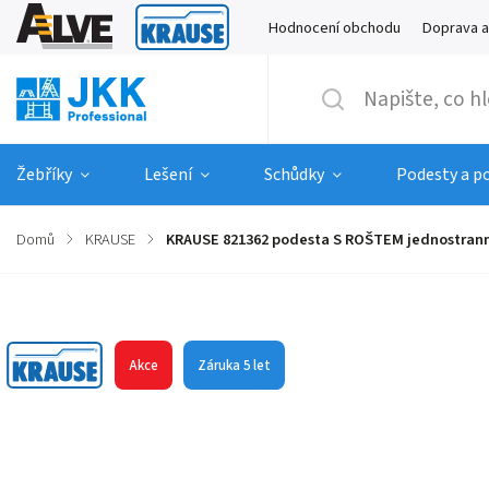
Hodnocení obchodu
Doprava a
Žebříky
Lešení
Schůdky
Podesty a p
Domů
/
KRAUSE
/
KRAUSE 821362 podesta S ROŠTEM jednostrann
Značka:
KRAUSE
Akce
Záruka 5 let