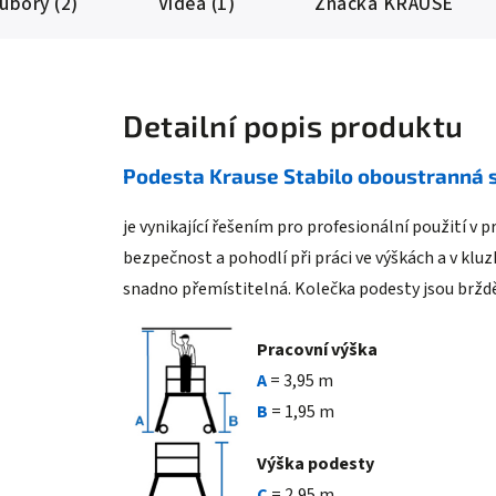
oubory (2)
Videa (1)
Značka
KRAUSE
Detailní popis produktu
Podesta Krause Stabilo oboustranná s
je vynikající řešením pro profesionální použití v
bezpečnost a pohodlí při práci ve výškách a v klu
snadno přemístitelná. Kolečka podesty jsou brždě
Pracovní výška
A
= 3,95 m
B
= 1,95 m
Výška podesty
C
= 2,95 m