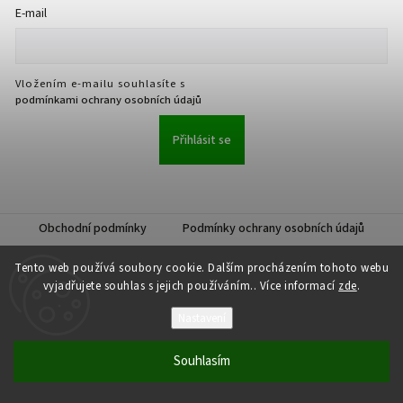
E-mail
Vložením e-mailu souhlasíte s
podmínkami ochrany osobních údajů
Přihlásit se
Obchodní podmínky
Podmínky ochrany osobních údajů
Tento web používá soubory cookie. Dalším procházením tohoto webu
vyjadřujete souhlas s jejich používáním.. Více informací
zde
.
Nastavení
Copyright 2026
JKK Professional s.r.o.
. Všechna práva vyhrazena.
Upravit nastavení cookies
Souhlasím
Vytvořil
Shoptet
| Design
Shoptak.cz