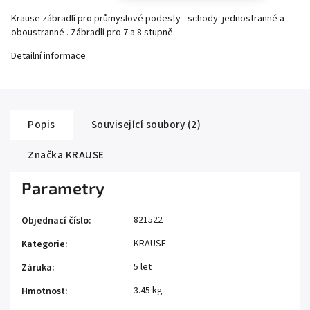
Krause zábradlí pro průmyslové podesty - schody jednostranné a
oboustranné . Zábradlí pro 7 a 8 stupně.
Detailní informace
Popis
Související soubory (2)
Značka
KRAUSE
Parametry
821522
Objednací číslo
:
KRAUSE
Kategorie
:
5 let
Záruka
:
3.45 kg
Hmotnost
: