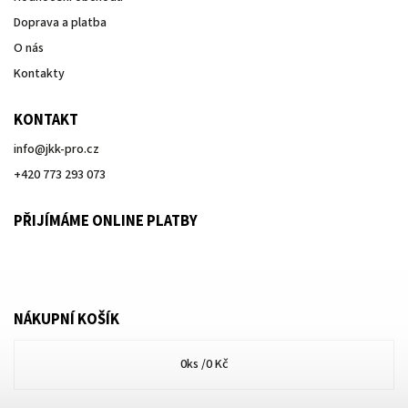
Doprava a platba
O nás
Kontakty
KONTAKT
info
@
jkk-pro.cz
+420 773 293 073
PŘIJÍMÁME ONLINE PLATBY
NÁKUPNÍ KOŠÍK
0
ks /
0 Kč