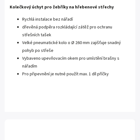
Kolečkový úchyt pro žebříky na hřebenové střechy
Rychlá instalace bez nářadí
dřevěná podpěra rozkládající zátěž pro ochranu
střešních tašek
Velké pneumatické kolo o
Ø 260 mm zajišťuje snadný
pohyb po střeše
Vybaveno upevňovacím okem pro umístění brašny s
nářadím
Pro připevnění je nutné použít max. 1 díl příčky