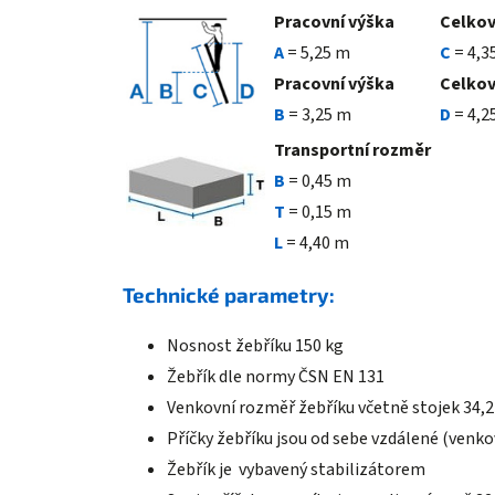
Pracovní výška
Celkov
A
= 5,25 m
C
= 4,3
Pracovní výška
Celkov
B
= 3,25 m
D
= 4,2
Transportní rozměr
B
=
0,45 m
T
=
0,15 m
L
= 4,40 m
Technické parametry:
Nosnost žebříku 150 kg
Žebřík dle normy ČSN EN 131
Venkovní rozměř žebříku včetně stojek 34,
Příčky žebříku jsou od sebe vzdálené (venk
Žebřík je vybavený stabilizátorem