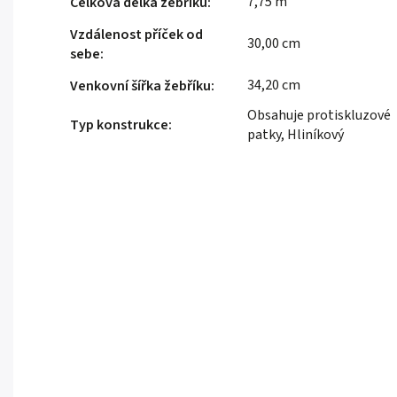
7,75 m
Celková délka žebříku
:
Vzdálenost příček od
30,00 cm
sebe
:
34,20 cm
Venkovní šířka žebříku
:
Obsahuje protiskluzové
Typ konstrukce
:
patky, Hliníkový