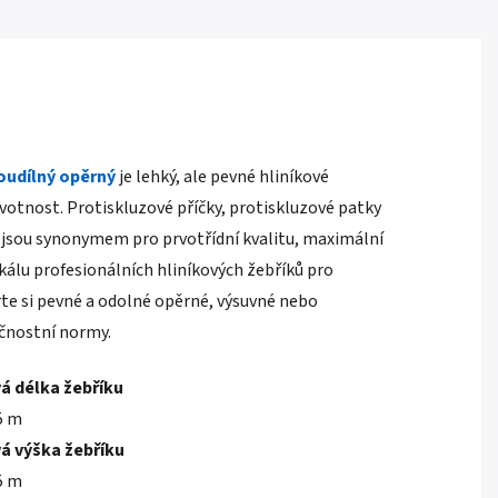
oudílný opěrný
je lehký, ale pevné hliníkové
votnost. Protiskluzové příčky, protiskluzové patky
jsou synonymem pro prvotřídní kvalitu, maximální
kálu profesionálních hliníkových žebříků pro
rte si pevné a odolné opěrné, výsuvné nebo
ečnostní normy.
á délka žebříku
5 m
á výška žebříku
5 m