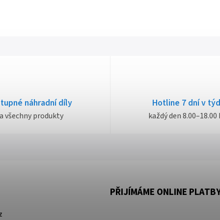
tupné náhradní díly
Hotline 7 dní v tý
a všechny produkty
každý den 8.00–18.00 
PŘIJÍMÁME ONLINE PLATB
z