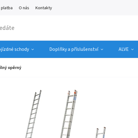
 platba
O nás
Kontakty
ojízdné schody
Doplňky a příslušenství
ALVE
ílný opěrný