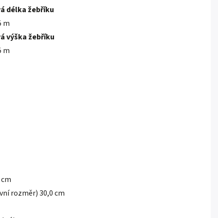
á délka
žebříku
5 m
á výška žebříku
5 m
2 cm
ovní rozměr) 30,0 cm