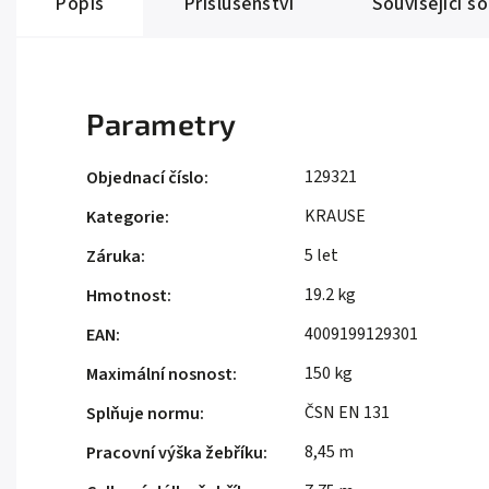
Popis
Příslušenství
Související s
Parametry
129321
Objednací číslo
:
KRAUSE
Kategorie
:
5 let
Záruka
:
19.2 kg
Hmotnost
:
4009199129301
EAN
:
150 kg
Maximální nosnost
:
ČSN EN 131
Splňuje normu
:
8,45 m
Pracovní výška žebříku
: