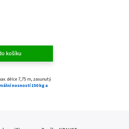
do košíku
ax. délce 7,75 m, zasunutý
mální nosností 150 kg a