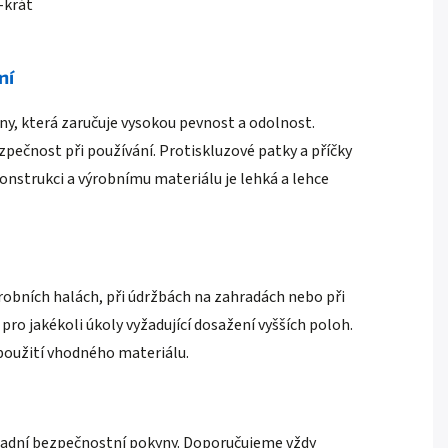
-krát
ní
tiny, která zaručuje vysokou pevnost a odolnost.
ezpečnost při používání. Protiskluzové patky a příčky
konstrukci a výrobnímu materiálu je lehká a lehce
výrobních halách, při údržbách na zahradách nebo při
ro jakékoli úkoly vyžadující dosažení vyšších poloh.
 použití vhodného materiálu.
ákladní bezpečnostní pokyny. Doporučujeme vždy