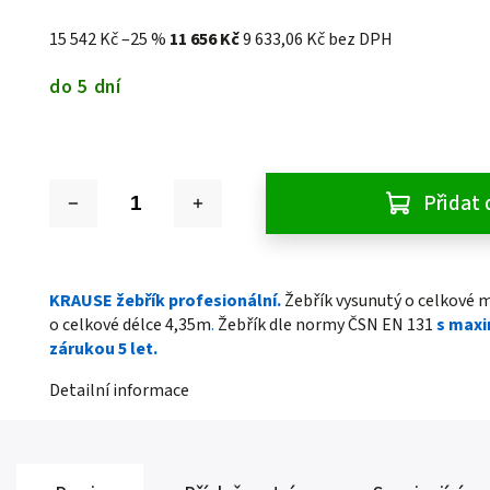
15 542 Kč
–25 %
11 656 Kč
9 633,06 Kč bez DPH
do 5 dní
Přidat 
KRAUSE žebřík profesionální.
Žebřík vysunutý o celkové m
o celkové délce 4,35m
.
Žebřík dle normy ČSN EN 131
s maxi
zárukou 5 let.
Detailní informace