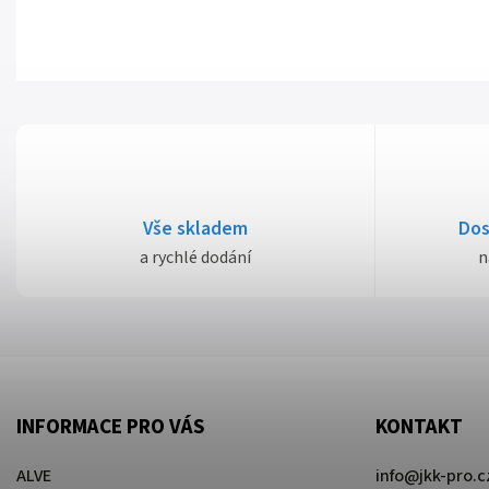
Vše skladem
Dos
a rychlé dodání
n
INFORMACE PRO VÁS
KONTAKT
ALVE
info
@
jkk-pro.c