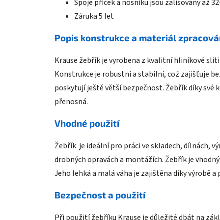
Spoje příček a nosníku jsou zalisovány až 32
Záruka 5 let
Popis konstrukce a materiál zpracová
Krause žebřík je vyrobena z kvalitní hliníkové sli
Konstrukce je robustní a stabilní, což zajišťuje b
poskytují ještě větší bezpečnost. Žebřík díky své 
přenosná.
Vhodné použití
Žebřík je ideální pro práci ve skladech, dílnách, 
drobných opravách a montážích. Žebřík je vhodný p
Jeho lehká a malá váha je zajištěna díky výrobě a
Bezpečnost a použití
Při použití žebříku Krause je důležité dbát na z