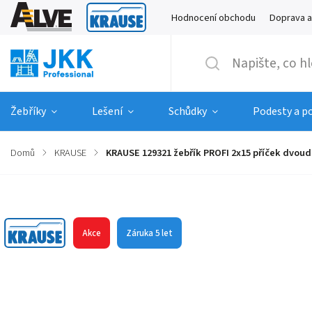
Hodnocení obchodu
Doprava a
Žebříky
Lešení
Schůdky
Podesty a p
Domů
/
KRAUSE
/
KRAUSE 129321 žebřík PROFI 2x15 příček dvoud
Značka:
KRAUSE
Akce
Záruka 5 let