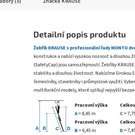
oubory (5)
Značka
KRAUSE
Detailní popis produktu
Žebřík KRAUSE s profesionální řady MONTO dv
konstrukce a nabízí vysokou nosnost a dlouhou ži
(SafetyCap) jsou samozřejmostí.
Žebříky KRAUSE 
stabilitu a dlouhou životnost. Nabízíme širokou š
řemeslníky, stavebníky i průmyslové využití. Vybe
multifunkční modely, které splňují nejvyšší bezp
Pracovní výška
Celkov
A
= 8,45 m
C
= 7,7
Pracovní výška
Celkov
B
= 6,45 m
D
= 7,4