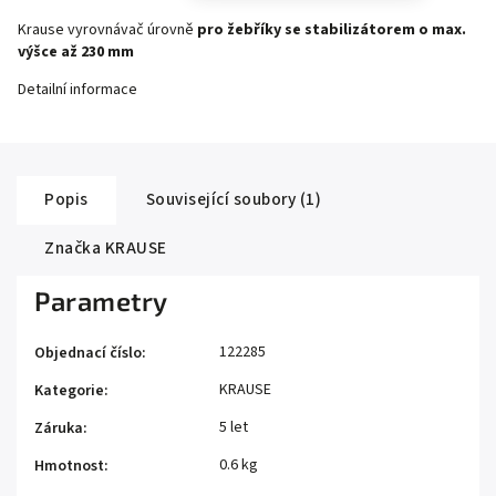
Krause vyrovnávač úrovně
pro žebříky se stabilizátorem o max.
výšce až 230 mm
Detailní informace
Popis
Související soubory (1)
Značka
KRAUSE
Parametry
122285
Objednací číslo
:
KRAUSE
Kategorie
:
5 let
Záruka
:
0.6 kg
Hmotnost
: