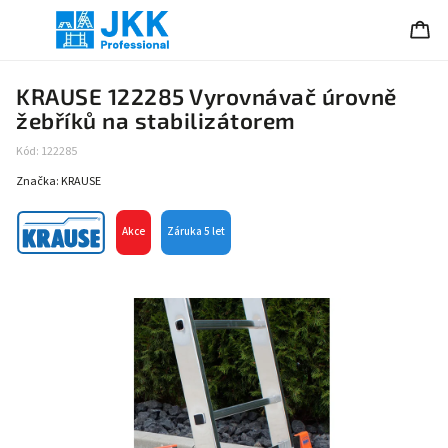
KRAUSE 122285 Vyrovnávač úrovně
žebříků na stabilizátorem
Kód:
122285
Značka:
KRAUSE
Akce
Záruka 5 let