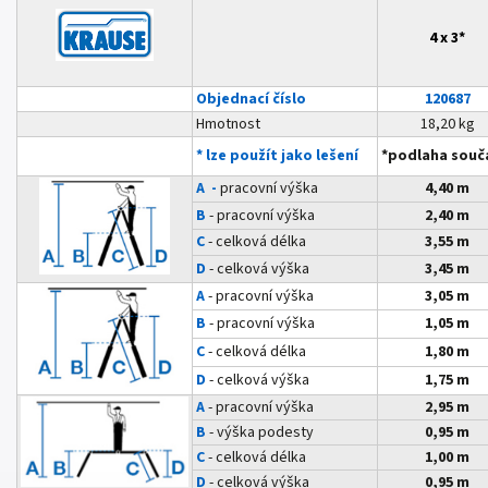
4 x 3*
Objednací číslo
120687
Hmotnost
18,20 kg
* lze použít jako lešení
*podlaha souč
A -
pracovní výška
4,40 m
B
- pracovní výška
2,40 m
C
- celková délka
3,55 m
D
- celková výška
3,45 m
A
- pracovní výška
3,05 m
B
- pracovní výška
1,05 m
C
- celková délka
1,80 m
D
-
celková výška
1,75 m
A
- pracovní výška
2,95 m
B
- výška podesty
0,95 m
C
- celková délka
1,00 m
D
- celková výška
0,95 m