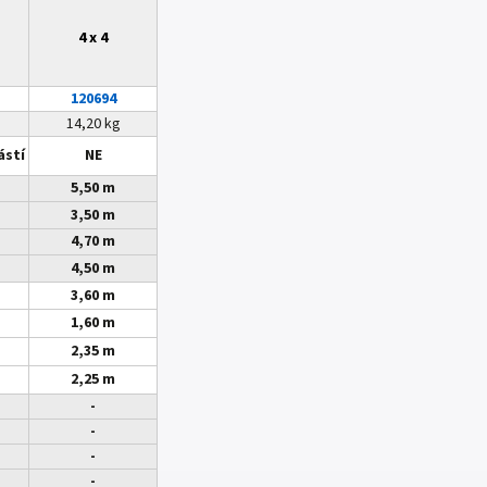
4 x 4
120694
14,20 kg
ástí
NE
5,50 m
3,50 m
4,70 m
4,50 m
3,60 m
1,60 m
2,35 m
2,25 m
-
-
-
-