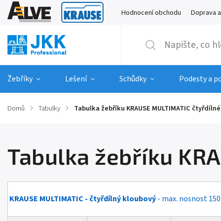
Hodnocení obchodu
Doprava a
Žebříky
Lešení
Schůdky
Podesty a p
Domů
/
Tabulky
/
Tabulka žebříku KRAUSE MULTIMATIC čtyřdílné
Tabulka žebříku KR
KRAUSE MULTIMATIC - čtyřdílný kloubový
- max. nosnost 150k