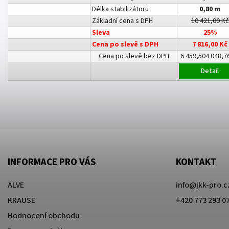
Délka stabilizátoru
0,80 m
Základní cena s DPH
10 421,00 Kč
Sleva
25%
Cena po slevě s DPH
7 816,00 Kč
Cena po slevě bez DPH
6 459,504 048,7
Detail
INFORMACE PRO VÁS
KONTAKT
ALVE
info
@
jkk-pro.c
KRAUSE
+420 773 293 0
Hodnocení obchodu