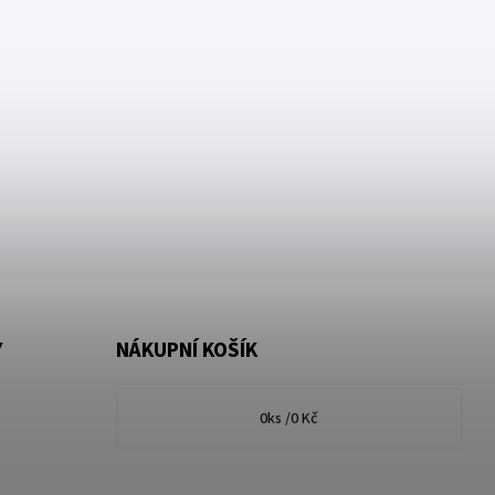
Y
NÁKUPNÍ KOŠÍK
0
ks /
0 Kč