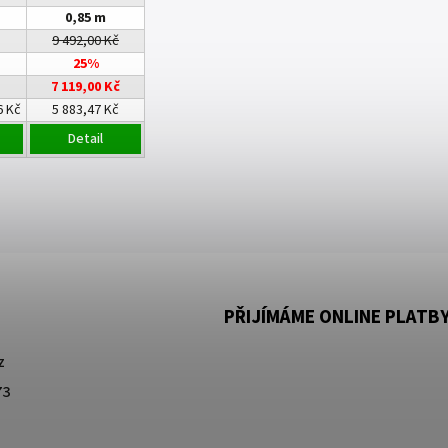
0,85 m
9 492,00 Kč
25%
7 119,00 Kč
6 Kč
5 883,47 Kč
Detail
PŘIJÍMÁME ONLINE PLATB
z
73