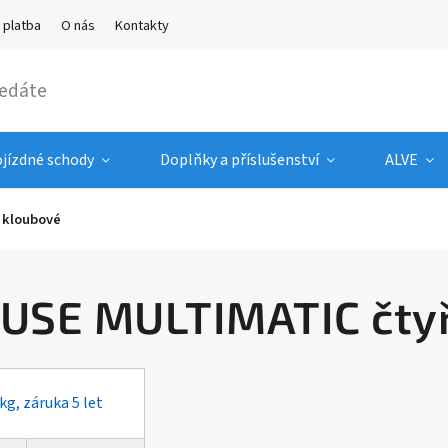
 platba
O nás
Kontakty
ojízdné schody
Doplňky a příslušenství
ALVE
 kloubové
AUSE MULTIMATIC čtyř
g, záruka 5 let