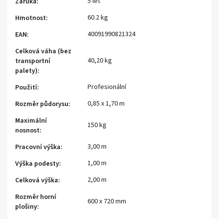
5 let
Záruka
:
60.2 kg
Hmotnost
:
40091990821324
EAN
:
Celková váha (bez
40,20 kg
transportní
palety)
:
Profesionální
Použití
:
0,85 x 1,70 m
Rozměr půdorysu
:
Maximální
150 kg
nosnost
:
3,00 m
Pracovní výška
:
1,00 m
Výška podesty
:
2,00 m
Celková výška
:
Rozměr horní
600 x 720 mm
plošiny
: