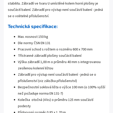
stabilitu. Zábradlí ve tvaru U umístěné kolem horní plošiny je
součástí balení. Zábradlí pro výstup není součástí balení - jedná
se o volitelné příslušenství.
Technická specifikace:
Max. nosnost 150 kg
Dle normy ČSN EN 131
Pracovní schod s roštem o rozměru 600 x 700 mm
Třístranné zábradlí plošiny součástí balení
Výška zábradlí 1,00 m o průměru 40 mm s integrovanou
zesílenou kolenní lištou
Zábradlí pro výstup není součástí balení - jedná se o
příslušenství (viz záložka příslušenství)
Bezpečnostní soklová lišta o výšce 100 mm (o 100% vyšší
než požaduje norma EN 131-7)
Kolečka otočná (4 ks) o průměru 125 mm součástí
podesty
Půdorysný rozměr 0,85 x 1,70 m