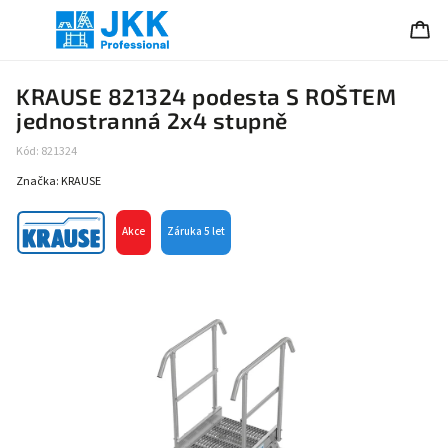
KRAUSE 821324 podesta S ROŠTEM
jednostranná 2x4 stupně
Kód:
821324
Značka:
KRAUSE
Akce
Záruka 5 let