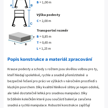
B
= 1,00 m
Výška podesty
C
= 2,00 m
Transportní rozměr
B
=
0,85 m
T
=
0,65 m
L
=
1,25 m
Popis konstrukce a materiál zpracování
Krause podesty a schody s roštem jsou skvělou volbou pro ty,
kteří hledají spolehlivé, rychle a snadně přemístitelné a
bezpečné řešení pro práci ve výškách v náročném prostředí s
kluzkým povrchem. Díky kvalitní hliníkové slitiny je nejen odolná,
ale také dostatečně lehká pro snadnou manipulaci. Díky
bržděním kolečkům které jsou součástí balení je zaručena
snadná a rychlá manipulace. Robustní konstrukce zajišťují