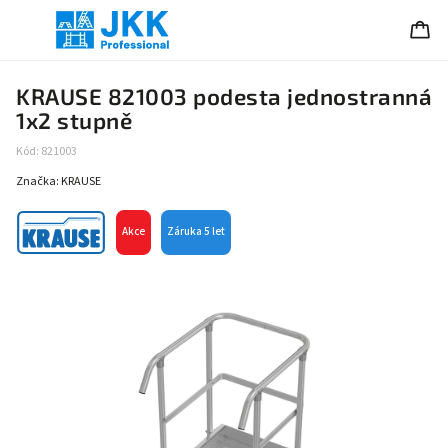
KRAUSE 821003 podesta jednostranná
1x2 stupně
Kód:
821003
Značka:
KRAUSE
Akce
Záruka 5 let