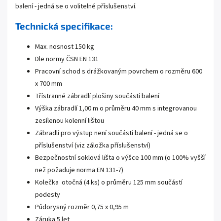
balení - jedná se o volitelné příslušenství.
Technická specifikace:
Max. nosnost 150 kg
Dle normy ČSN EN 131
Pracovní schod s drážkovaným povrchem o rozměru 600
x 700 mm
Třístranné zábradlí plošiny součástí balení
Výška zábradlí 1,00 m o průměru 40 mm s integrovanou
zesílenou kolenní lištou
Zábradlí pro výstup není součástí balení - jedná se o
příslušenství (viz záložka příslušenství)
Bezpečnostní soklová lišta o výšce 100 mm (o 100% vyšší
než požaduje norma EN 131-7)
Kolečka otočná (4 ks) o průměru 125 mm součástí
podesty
Půdorysný rozměr 0,75 x 0,95 m
Záruka 5 let