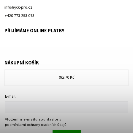
info
@
jkk-pro.cz
+420 773 293 073
PŘIJÍMÁME ONLINE PLATBY
NÁKUPNÍ KOŠÍK
0
ks /
0 Kč
E-mail
Vložením e-mailu souhlasíte s
podmínkami ochrany osobních údajů