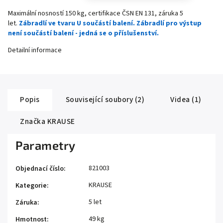
Maximální nosností 150 kg, certifikace ČSN EN 131, záruka 5
let.
Zábradlí ve tvaru U součástí balení. Zábradlí pro výstup
není součástí balení - jedná se o příslušenství.
Detailní informace
Popis
Související soubory (2)
Videa (1)
Značka
KRAUSE
Parametry
821003
Objednací číslo
:
KRAUSE
Kategorie
:
5 let
Záruka
:
49 kg
Hmotnost
: