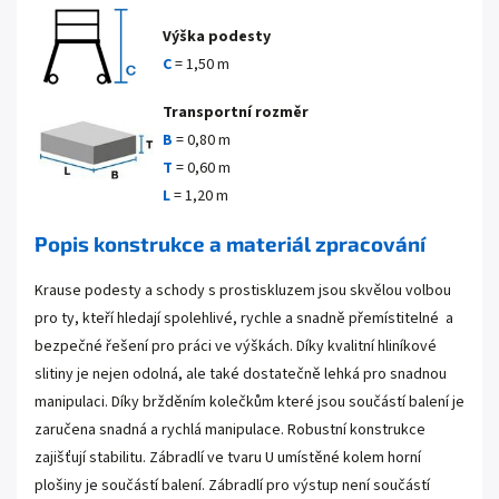
Výška podesty
C
= 1,50 m
Transportní rozměr
B
=
0,80 m
T
=
0,60 m
L
=
1,20 m
Popis konstrukce a materiál zpracování
Krause podesty a schody s prostiskluzem jsou skvělou volbou
pro ty, kteří hledají spolehlivé, rychle a snadně přemístitelné a
bezpečné řešení pro práci ve výškách. Díky kvalitní hliníkové
slitiny je nejen odolná, ale také dostatečně lehká pro snadnou
manipulaci. Díky bržděním kolečkům které jsou součástí balení je
zaručena snadná a rychlá manipulace. Robustní konstrukce
zajišťují stabilitu. Zábradlí ve tvaru U umístěné kolem horní
plošiny je součástí balení. Zábradlí pro výstup není součástí