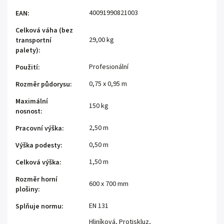
40091990821003
EAN
:
Celková váha (bez
29,00 kg
transportní
palety)
:
Profesionální
Použití
:
0,75 x 0,95 m
Rozměr půdorysu
:
Maximální
150 kg
nosnost
:
2,50 m
Pracovní výška
:
0,50 m
Výška podesty
:
1,50 m
Celková výška
:
Rozměr horní
600 x 700 mm
plošiny
:
EN 131
Splňuje normu
:
Hliníková, Protiskluz,