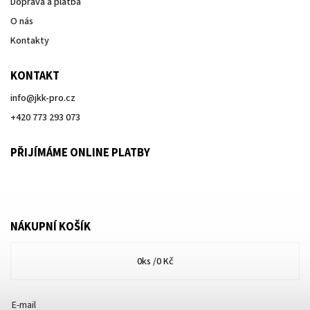
Doprava a platba
O nás
Kontakty
KONTAKT
info
@
jkk-pro.cz
+420 773 293 073
PŘIJÍMÁME ONLINE PLATBY
NÁKUPNÍ KOŠÍK
0
ks /
0 Kč
E-mail