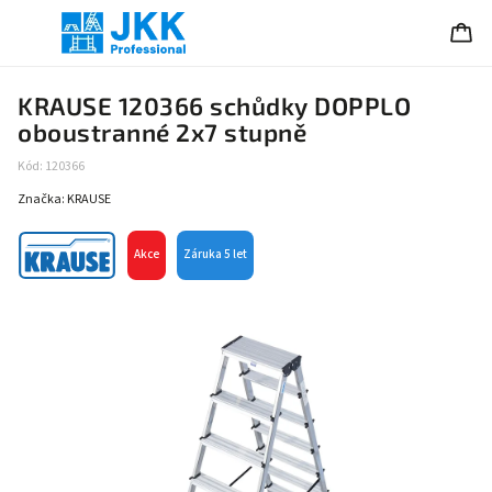
KRAUSE 120366 schůdky DOPPLO
oboustranné 2x7 stupně
Kód:
120366
Značka:
KRAUSE
Akce
Záruka 5 let