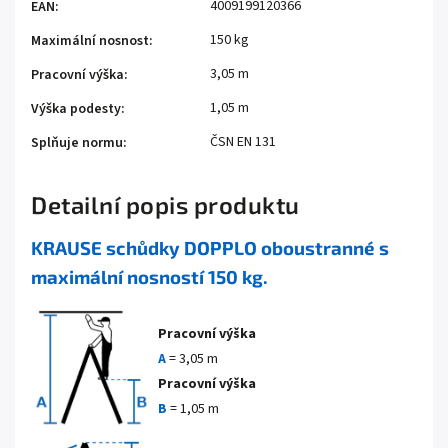
4009199120366
EAN
:
150 kg
Maximální nosnost
:
3,05 m
Pracovní výška
:
1,05 m
Výška podesty
:
ČSN EN 131
Splňuje normu
:
Detailní popis produktu
KRAUSE schůdky DOPPLO oboustranné s
maximální nosností 150 kg.
Pracovní výška
A
= 3,05 m
Pracovní výška
B
= 1,05 m