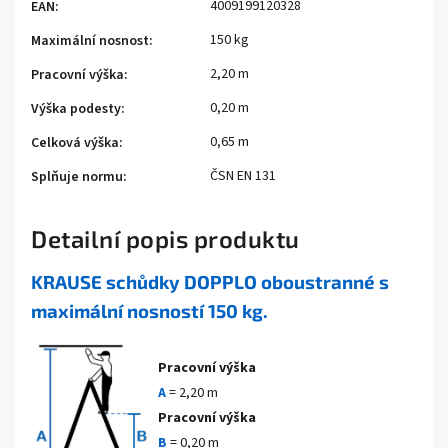
4009199120328
EAN
:
150 kg
Maximální nosnost
:
2,20 m
Pracovní výška
:
0,20 m
Výška podesty
:
0,65 m
Celková výška
:
ČSN EN 131
Splňuje normu
:
Detailní popis produktu
KRAUSE schůdky DOPPLO oboustranné s
maximální nosností 150 kg.
Pracovní výška
A
= 2,20 m
Pracovní výška
B
= 0,20 m