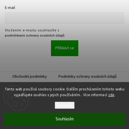
E-mail
Vložením e-mailu souhlasíte s
podmínkami ochrany osobních údajů
Přihlásit se
Obchodní podmínky
Podmínky ochrany osobních údajů
Tento web používá soubory cookie. Dalším procházením tohoto webu
vyjadřujete souhlas s jejich používáním.. Více informací
zde
.
Nastavení
Copyright 2026
JKK Professional s.r.o.
. Všechna práva vyhrazena.
Upravit nastavení cookies
Souhlasím
Vytvořil
Shoptet
| Design
Shoptak.cz