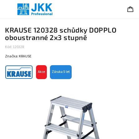
KRAUSE 120328 schůdky DOPPLO
oboustranné 2x3 stupně
Kód:
120328
Značka:
KRAUSE
Akce
Záruka 5 let