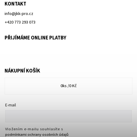
KONTAKT
info
@
jkk-pro.cz
+420 773 293 073
PŘIJÍMÁME ONLINE PLATBY
NÁKUPNÍ KOŠÍK
0
ks /
0 Kč
E-mail
Vložením e-mailu souhlasíte s
podmínkami ochrany osobních údajů