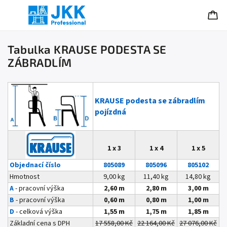
Tabulka KRAUSE PODESTA SE
ZÁBRADLÍM
KRAUSE
podesta se zábradlím
pojízdná
1 x 3
1 x 4
1 x 5
Objednací číslo
805089
805096
805102
Hmotnost
9,00 kg
11,40 kg
14,80 kg
A
- pracovní výška
2,60 m
2,80 m
3,00 m
B
- pracovní výška
0,60 m
0,80 m
1,00 m
D
- celková výška
1,55 m
1,75 m
1,85 m
Základní cena s DPH
17 558,00 Kč
22 164,00 Kč
27 076,00 Kč