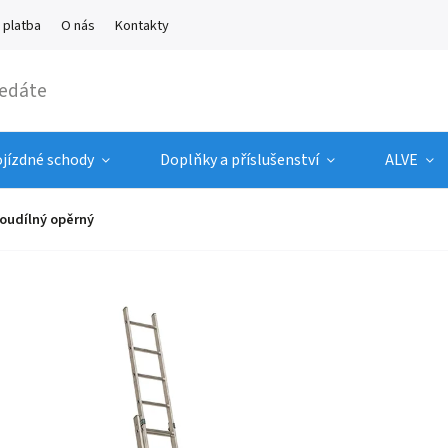
 platba
O nás
Kontakty
ojízdné schody
Doplňky a příslušenství
ALVE
oudílný opěrný