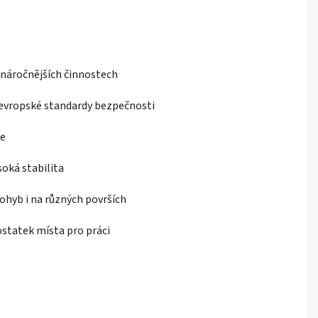
i náročnějších činnostech
 evropské standardy bezpečnosti
ce
soká stabilita
ohyb i na různých površích
ostatek místa pro práci