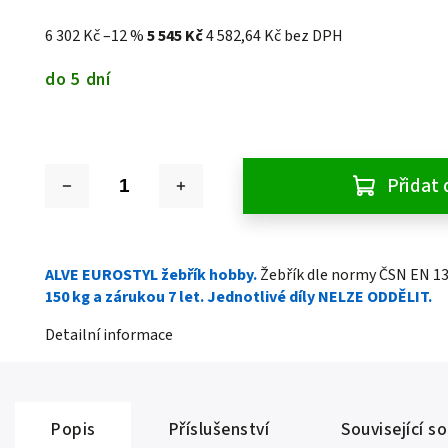
6 302 Kč
–12 %
5 545 Kč
4 582,64 Kč bez DPH
do 5 dní
Přidat 
ALVE EUROSTYL žebřík hobby.
Žebřík dle normy ČSN EN 1
150 kg a zárukou 7 let. Jednotlivé díly NELZE ODDĚLIT.
Detailní informace
Popis
Příslušenství
Související s