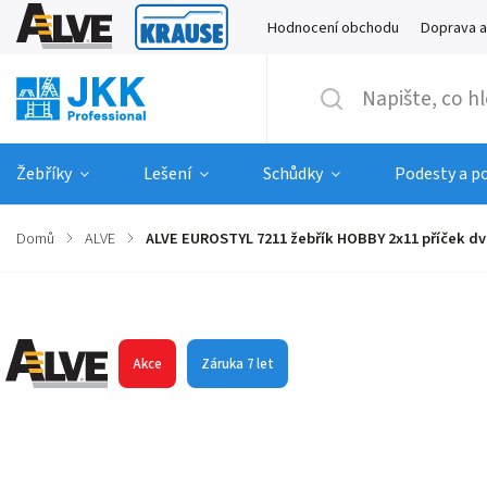
Hodnocení obchodu
Doprava a
Žebříky
Lešení
Schůdky
Podesty a p
Domů
/
ALVE
/
ALVE EUROSTYL 7211 žebřík HOBBY 2x11 příček dv
Značka:
ALVE
Akce
Záruka 7 let