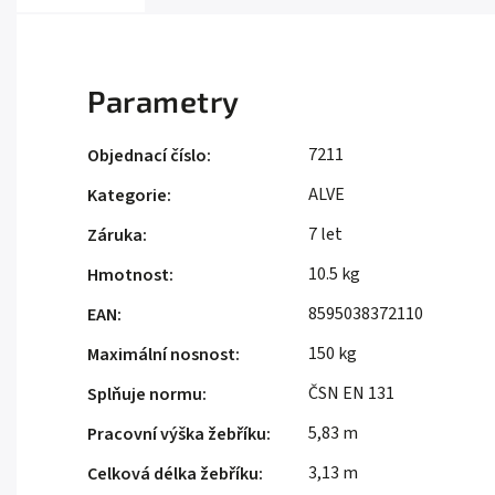
Parametry
7211
Objednací číslo
:
ALVE
Kategorie
:
7 let
Záruka
:
10.5 kg
Hmotnost
:
8595038372110
EAN
:
150 kg
Maximální nosnost
:
ČSN EN 131
Splňuje normu
:
5,83 m
Pracovní výška žebříku
:
3,13 m
Celková délka žebříku
: