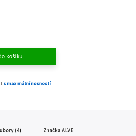
do košíku
31
s maximální nosností
oubory (4)
Značka
ALVE