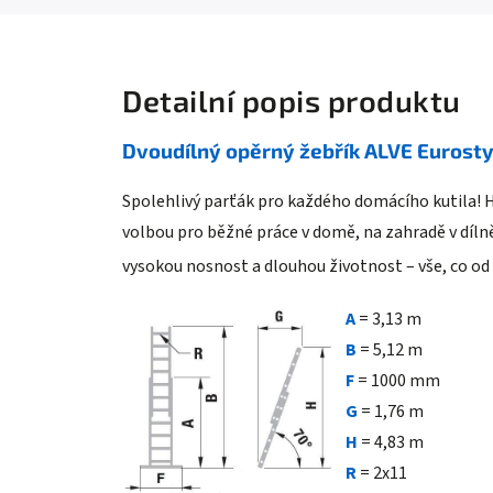
Detailní popis produktu
Dvoudílný opěrný žebřík ALVE Eurosty
Spolehlivý parťák pro každého domácího kutila! Hl
volbou pro běžné práce v domě, na zahradě v dílně
vysokou nosnost a dlouhou životnost – vše, co od
A
= 3,13 m
B
= 5,12 m
F
= 1000 mm
G
= 1,76 m
H
= 4,83 m
R
= 2x11