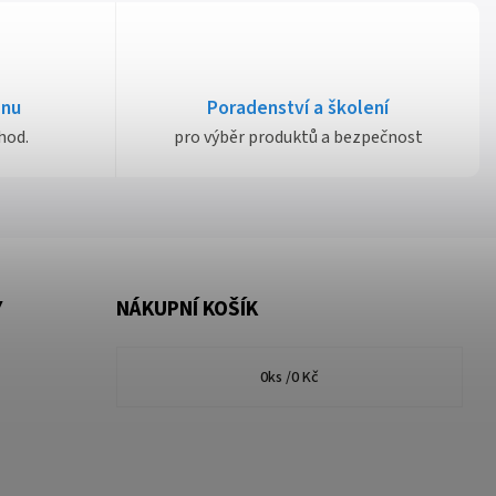
dnu
Poradenství a školení
hod.
pro výběr produktů a bezpečnost
Y
NÁKUPNÍ KOŠÍK
0
ks /
0 Kč