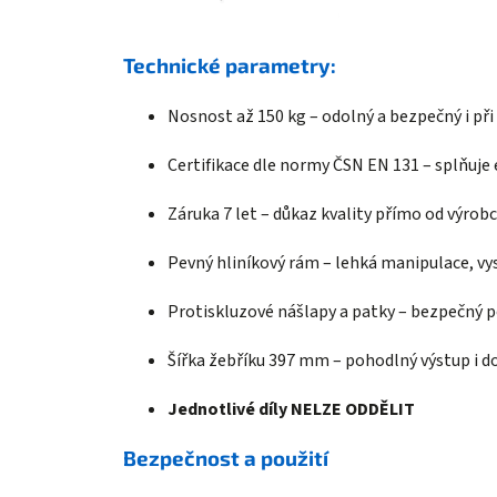
Technické parametry:
Nosnost až 150 kg – odolný a bezpečný i př
Certifikace dle normy ČSN EN 131 – splňuje
Záruka 7 let – důkaz kvality přímo od výrob
Pevný hliníkový rám – lehká manipulace, vy
Protiskluzové nášlapy a patky – bezpečný p
Šířka žebříku 397 mm – pohodlný výstup i d
Jednotlivé díly NELZE ODDĚLIT
Bezpečnost a použití