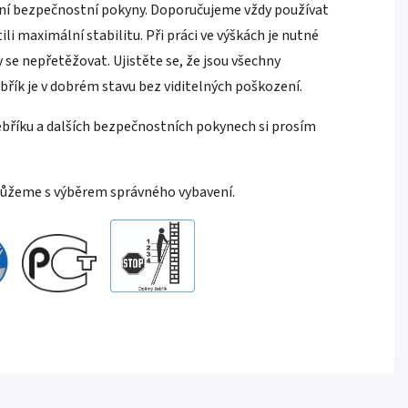
ladní bezpečnostní pokyny. Doporučujeme vždy používat
i maximální stabilitu. Při práci ve výškách je nutné
 se nepřetěžovat. Ujistěte se, že jsou všechny
řík je v dobrém stavu bez viditelných poškození.
bříku a dalších bezpečnostních pokynech si prosím
můžeme s výběrem správného vybavení.