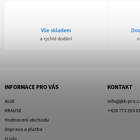
Vše skladem
Dos
a rychlé dodání
n
INFORMACE PRO VÁS
KONTAKT
ALVE
info
@
jkk-pro.c
KRAUSE
+420 773 293 0
Hodnocení obchodu
Doprava a platba
O nás