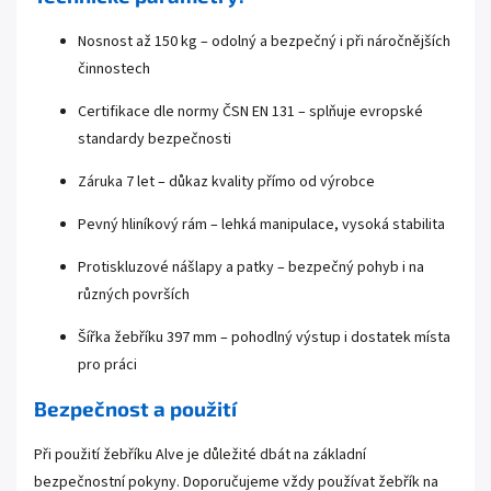
Nosnost až 150 kg – odolný a bezpečný i při náročnějších
činnostech
Certifikace dle normy ČSN EN 131 – splňuje evropské
standardy bezpečnosti
Záruka 7 let – důkaz kvality přímo od výrobce
Pevný hliníkový rám – lehká manipulace, vysoká stabilita
Protiskluzové nášlapy a patky – bezpečný pohyb i na
různých površích
Šířka žebříku 397 mm – pohodlný výstup i dostatek místa
pro práci
Bezpečnost a použití
Při použití žebříku Alve je důležité dbát na základní
bezpečnostní pokyny. Doporučujeme vždy používat žebřík na