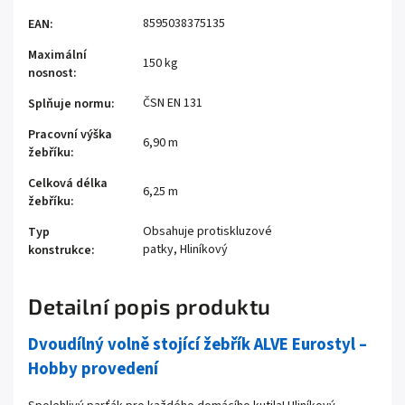
8595038375135
EAN
:
Maximální
150 kg
nosnost
:
ČSN EN 131
Splňuje normu
:
Pracovní výška
6,90 m
žebříku
:
Celková délka
6,25 m
žebříku
:
Obsahuje protiskluzové
Typ
patky, Hliníkový
konstrukce
:
Detailní popis produktu
Dvoudílný volně stojící žebřík ALVE Eurostyl –
Hobby provedení