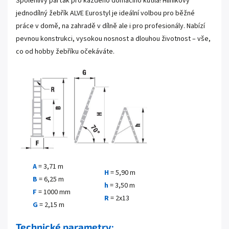
Spolehlivý parťák pro každého domácího kutila! Hliníkový
jednodílný žebřík ALVE Eurostyl je ideální volbou pro běžné
práce v domě, na zahradě v dílně ale i pro profesionály. Nabízí
pevnou konstrukci, vysokou nosnost a dlouhou životnost – vše,
co od hobby žebříku očekáváte.
A
= 3,71 m
H
= 5,90 m
B
= 6,25 m
h
= 3,50 m
F
= 1000 mm
R
= 2x13
G
= 2,15 m
Technické parametry: