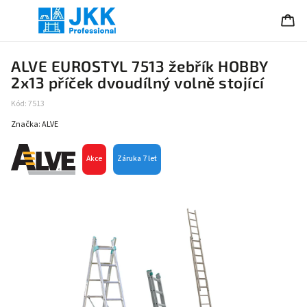
ALVE EUROSTYL 7513 žebřík HOBBY
2x13 příček dvoudílný volně stojící
Kód:
7513
Značka:
ALVE
Akce
Záruka 7 let