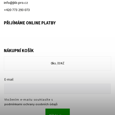
info
@
jkk-pro.cz
+420 773 293 073
PŘIJÍMÁME ONLINE PLATBY
NÁKUPNÍ KOŠÍK
0
ks /
0 Kč
E-mail
Vložením e-mailu souhlasíte s
podmínkami ochrany osobních údajů