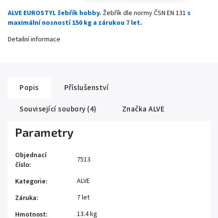
ALVE EUROSTYL žebřík hobby.
Žebřík dle normy ČSN EN 131
s
maximální nosností 150 kg a zárukou 7 let.
Detailní informace
Popis
Příslušenství
Související soubory (4)
Značka
ALVE
Parametry
Objednací
7513
číslo
:
ALVE
Kategorie
:
7 let
Záruka
:
13.4 kg
Hmotnost
: