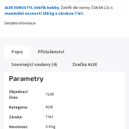
ALVE EUROSTYL žebřík hobby.
Žebřík dle normy ČSN EN 131
s
maximální nosností 150 kg a zárukou 7 let.
Detailní informace
Popis
Příslušenství
Související soubory (4)
Značka
ALVE
Parametry
Objednací
7109
číslo
:
ALVE
Kategorie
:
7 let
Záruka
:
3.4 kg
Hmotnost
: