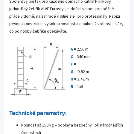
Spolehlivý parťák pro každého domácího kutila! Hliníkový
jednodílný žebřík ALVE Eurostyl je ideální volbou pro běžné
práce v domě, na zahradě v dílně ale i pro profesionály. Nabízí
pevnou konstrukci, vysokou nosnost a dlouhou životnost – vše,
co od hobby žebříku očekáváte.
A
= 2,56 m
C
= 340 mm
F
=
G
= 0,92 m
H
= 2,42 m
R
= 1x9
Technické parametry:
Nosnost až 150 kg – odolný a bezpečný i při náročnějších
činnostech