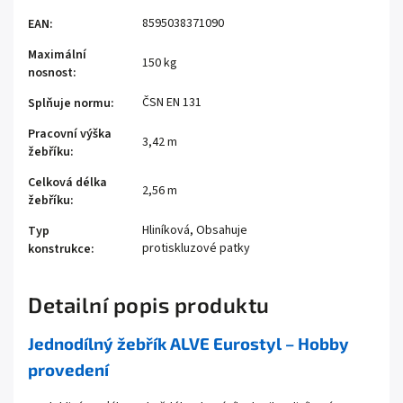
8595038371090
EAN
:
Maximální
150 kg
nosnost
:
ČSN EN 131
Splňuje normu
:
Pracovní výška
3,42 m
žebříku
:
Celková délka
2,56 m
žebříku
:
Hliníková, Obsahuje
Typ
protiskluzové patky
konstrukce
:
Detailní popis produktu
Jednodílný žebřík ALVE Eurostyl – Hobby
provedení