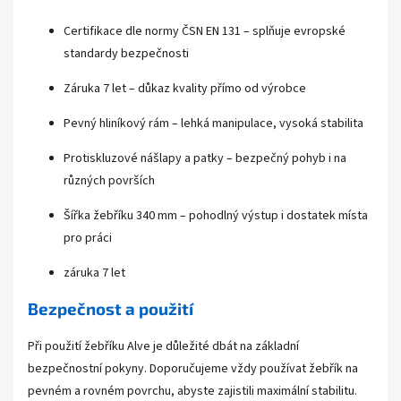
Certifikace dle normy ČSN EN 131 – splňuje evropské
standardy bezpečnosti
Záruka 7 let – důkaz kvality přímo od výrobce
Pevný hliníkový rám – lehká manipulace, vysoká stabilita
Protiskluzové nášlapy a patky – bezpečný pohyb i na
různých površích
Šířka žebříku 340 mm – pohodlný výstup i dostatek místa
pro práci
záruka 7 let
Bezpečnost a použití
Při použití žebříku Alve je důležité dbát na základní
bezpečnostní pokyny. Doporučujeme vždy používat žebřík na
pevném a rovném povrchu, abyste zajistili maximální stabilitu.