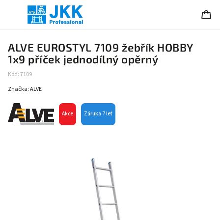
ALVE EUROSTYL 7109 žebřík HOBBY
1x9 příček jednodílný opěrný
Kód:
7109
Značka:
ALVE
Akce
Záruka 7 let