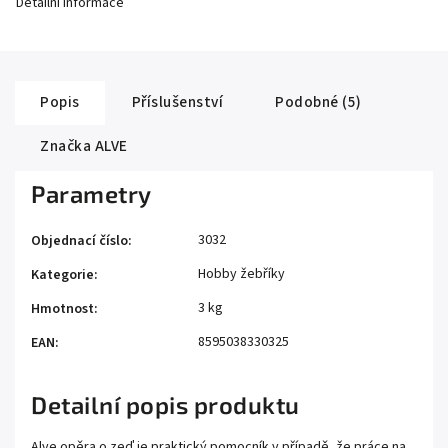
Detailní informace
Popis
Příslušenství
Podobné (5)
Značka
ALVE
Parametry
3032
Objednací číslo
:
Hobby žebříky
Kategorie
:
3 kg
Hmotnost
:
8595038330325
EAN
:
Detailní popis produktu
Alve opěra o zeď je praktický pomocník v případě, že práce na