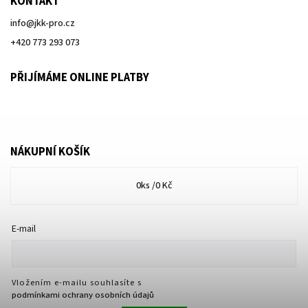
KONTAKT
info
@
jkk-pro.cz
+420 773 293 073
PŘIJÍMÁME ONLINE PLATBY
NÁKUPNÍ KOŠÍK
0
ks /
0 Kč
E-mail
Vložením e-mailu souhlasíte s
podmínkami ochrany osobních údajů