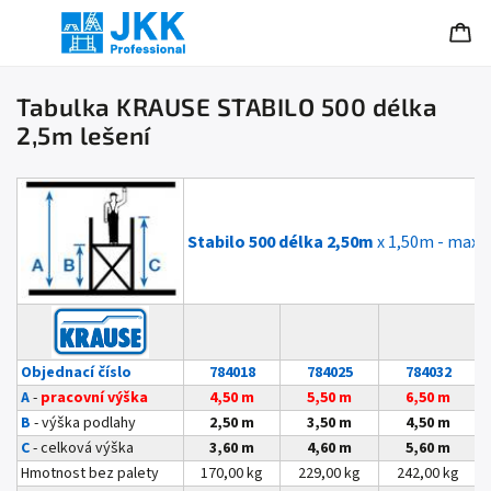
Tabulka KRAUSE STABILO 500 délka
2,5m lešení
Stabilo 500 délka 2,50m
x 1,50m - max.
Objednací číslo
784018
784025
784032
A
-
pracovní výška
4,50 m
5,50 m
6,50 m
B
- výška podlahy
2,50 m
3,50 m
4,50 m
C
- celková výška
3,60 m
4,60 m
5,60 m
Hmotnost bez palety
170,00 kg
229,00 kg
242,00 kg