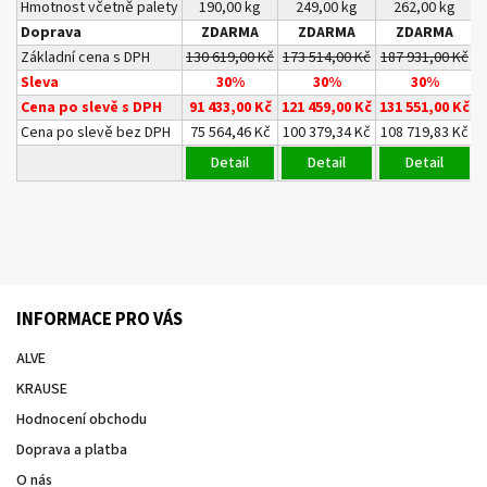
Hmotnost včetně palety
190,00 kg
249,00 kg
262,00 kg
Doprava
ZDARMA
ZDARMA
ZDARMA
Základní cena s DPH
130 619,00 Kč
173 514,00 Kč
187 931,00 Kč
2
Sleva
30%
30%
30%
Cena po slevě s DPH
91 433,00 Kč
121 459,00 Kč
131 551,00 Kč
1
Cena po slevě bez DPH
75 564,46 Kč
100 379,34 Kč
108 719,83 Kč
1
Detail
Detail
Detail
INFORMACE PRO VÁS
ALVE
KRAUSE
Hodnocení obchodu
Doprava a platba
O nás