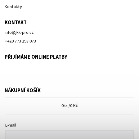
Kontakty
KONTAKT
info
@
jkk-pro.cz
+420 773 293 073
PŘIJÍMÁME ONLINE PLATBY
NÁKUPNÍ KOŠÍK
0
ks /
0 Kč
E-mail