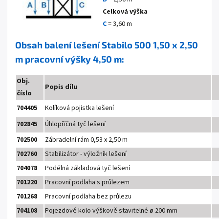
Celková výška
C
= 3,60 m
Obsah balení lešení Stabilo 500 1,50 x 2,50
m pracovní výšky 4,50 m:
Obj.
Popis dílu
číslo
704405
Kolíková pojistka lešení
702845
Úhlopříčná tyč lešení
702500
Zábradelní rám 0,53 x 2,50 m
702760
Stabilizátor - výložník lešení
704078
Podélná základová tyč lešení
701220
Pracovní podlaha s průlezem
701268
Pracovní podlaha bez průlezu
704108
Pojezdové kolo výškově stavitelné ø 200 mm