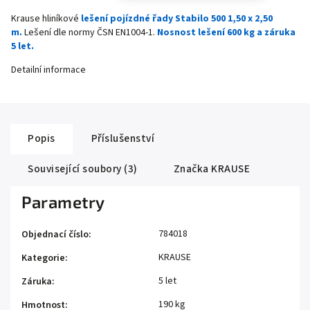
Krause hliníkové
lešení pojízdné řady Stabilo 500 1,50 x 2,50
m.
Lešení dle normy ČSN EN1004-1.
Nosnost lešení 600 kg a záruka
5 let.
Detailní informace
Popis
Příslušenství
Související soubory (3)
Značka
KRAUSE
Parametry
784018
Objednací číslo
:
KRAUSE
Kategorie
:
5 let
Záruka
:
190 kg
Hmotnost
: