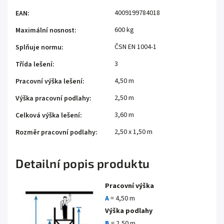
4009199784018
EAN
:
600 kg
Maximální nosnost
:
ČSN EN 1004-1
Splňuje normu
:
3
Třída lešení
:
4,50 m
Pracovní výška lešení
:
2,50 m
Výška pracovní podlahy
:
3,60 m
Celková výška lešení
:
2,50 x 1,50 m
Rozměr pracovní podlahy
:
Detailní popis produktu
Pracovní výška
A
= 4,50 m
Výška podlahy
B
= 2,50 m