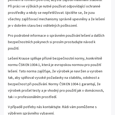
pevném a rovném povrchu, abyste zajistili maximální stabilitu.
Při práci ve výškách je nutné používat odpovídající ochranné
prostředky a nikdy se nepřetěžovat. Ujistěte se, že jsou
všechny zajišťovací mechanismy správně upevněny a že lešení
je v dobrém stavu bez viditelných poškození.
Pro podrobné informace o správném používání lešení a dalších
bezpečnostních pokynech si prosím prostudujte návod k
použití.
Lešení Krause splňuje přísné bezpečnostní normy, konkrétně
normu ČSN EN 1004-1, která je evropskou normou pro použití
lešení. Tato norma zajišťuje, že výrobek je navržen a vyroben
tak, aby splňoval vysoké požadavky na stabilitu, odolnost a
bezpečnost při používání. Normy ČSN EN 1004-1 garantují, že
výrobek prošel testy a je vhodný pro použití jak v domácnosti,
tak i v profesionálním prostředí.
V případě potřeby nás kontaktujte. Rádi vám pomůžeme s
výběrem správného vybavení.