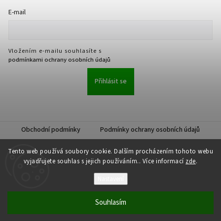
E-mail
Vložením e-mailu souhlasíte s
podmínkami ochrany osobních údajů
Přihlásit se
Obchodní podmínky
Podmínky ochrany osobních údajů
Tento web používá soubory cookie. Dalším procházením tohoto webu
vyjadřujete souhlas s jejich používáním.. Více informací
zde
.
Nastavení
Copyright 2026
JKK Professional s.r.o.
. Všechna práva vyhrazena.
Upravit nastavení cookies
Souhlasím
Vytvořil
Shoptet
| Design
Shoptak.cz