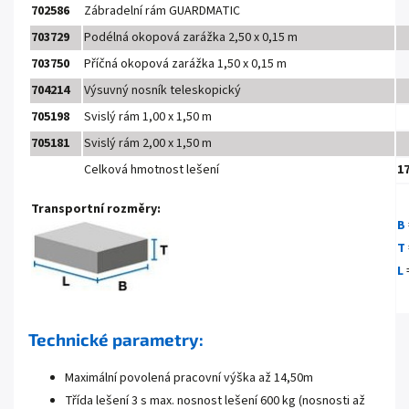
702586
Zábradelní rám GUARDMATIC
703729
Podélná okopová zarážka 2,50 x 0,15 m
703750
Příčná okopová zarážka 1,50 x 0,15 m
704214
Výsuvný nosník teleskopický
705198
Svislý rám 1,00 x 1,50 m
705181
Svislý rám 2,00 x 1,50 m
Celková hmotnost lešení
1
Transportní rozměry:
B
T
L
Technické parametry:
Maximální povolená pracovní výška až 14,50m
Třída lešení 3 s max. nosnost lešení 600 kg (nosnosti až