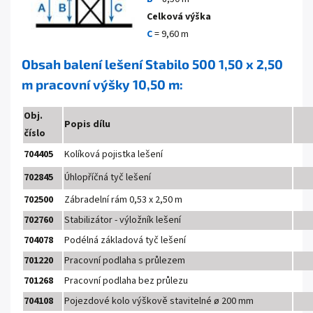
Celková výška
C
= 9,60 m
Obsah balení lešení Stabilo 500 1,50 x 2,50
m pracovní výšky 10,50 m:
Obj.
Popis dílu
číslo
704405
Kolíková pojistka lešení
702845
Úhlopříčná tyč lešení
702500
Zábradelní rám 0,53 x 2,50 m
702760
Stabilizátor - výložník lešení
704078
Podélná základová tyč lešení
701220
Pracovní podlaha s průlezem
701268
Pracovní podlaha bez průlezu
704108
Pojezdové kolo výškově stavitelné ø 200 mm