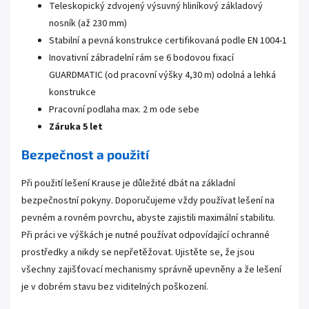
Teleskopický zdvojený výsuvný hliníkový základový
nosník (až 230 mm)
Stabilní a pevná konstrukce certifikovaná podle EN 1004-1
Inovativní zábradelní rám se 6 bodovou fixací
GUARDMATIC (od pracovní výšky 4,30 m) odolná a lehká
konstrukce
Pracovní podlaha max. 2 m ode sebe
Záruka 5 let
Bezpečnost a použití
Při použití lešení Krause je důležité dbát na základní
bezpečnostní pokyny. Doporučujeme vždy používat lešení na
pevném a rovném povrchu, abyste zajistili maximální stabilitu.
Při práci ve výškách je nutné používat odpovídající ochranné
prostředky a nikdy se nepřetěžovat. Ujistěte se, že jsou
všechny zajišťovací mechanismy správně upevněny a že lešení
je v dobrém stavu bez viditelných poškození.