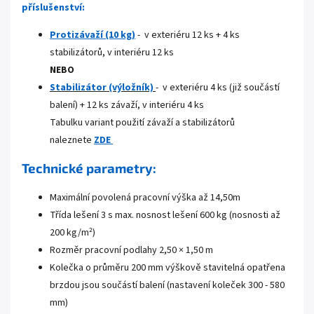
příslušenství:
Protizávaží (10 kg)
- v exteriéru 12 ks + 4 ks
stabilizátorů, v interiéru 12 ks
NEBO
Stabil
izátor
(výložník)
- v exteriéru 4 ks (již součástí
balení) + 12 ks závaží, v interiéru 4 ks
Tabulku variant použití závaží a stabilizátorů
naleznete
ZDE
Technické parametry:
Maximální povolená pracovní výška až 14,50m
Třída lešení 3 s max. nosnost lešení 600 kg (nosnosti až
200 kg/m²)
Rozměr pracovní podlahy 2,50 × 1,50 m
Kolečka o průměru 200 mm výškově stavitelná opatřena
brzdou jsou součástí balení (nastavení koleček 300 - 580
mm)