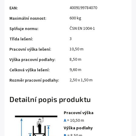
4009199784070
EAN
:
600 kg
Maximální nosnost
:
ČSN EN 1004-1
Splňuje normu
:
3
Třída lešení
:
10,50 m
Pracovní výška lešení
:
8,50 m
Výška pracovní podlahy
:
9,60 m
Celková výška lešení
:
2,50 x 1,50 m
Rozměr pracovní podlahy
:
Detailní popis produktu
Pracovní výška
A
= 10,50 m
Výška podlahy
B
= 8,50 m