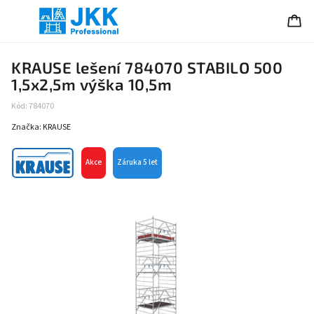
KRAUSE lešení 784070 STABILO 500
1,5x2,5m výška 10,5m
Kód:
784070
Značka:
KRAUSE
Akce
Záruka 5 let