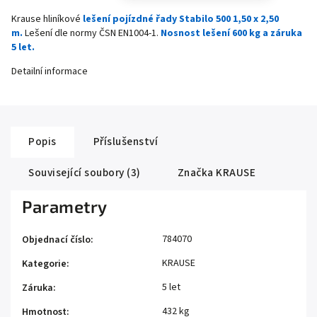
Krause hliníkové
lešení pojízdné řady Stabilo 500 1,50 x 2,50
m.
Lešení dle normy ČSN EN1004-1.
Nosnost lešení 600 kg a záruka
5 let.
Detailní informace
Popis
Příslušenství
Související soubory (3)
Značka
KRAUSE
Parametry
784070
Objednací číslo
:
KRAUSE
Kategorie
:
5 let
Záruka
:
432 kg
Hmotnost
: