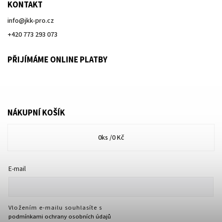
KONTAKT
info
@
jkk-pro.cz
+420 773 293 073
PŘIJÍMÁME ONLINE PLATBY
NÁKUPNÍ KOŠÍK
0
ks /
0 Kč
E-mail
Vložením e-mailu souhlasíte s
podmínkami ochrany osobních údajů