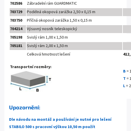
702586
Zábradelní rám GUARDMATIC
703729
Podélná okopová zarážka 2,50 x 0,15 m
703750
Příčná okopová zarážka 1,50 x 0,15 m
704214
Výsuvný nosník teleskopický
705198
Svislý rám 1,00 x 1,50 m
705181
Svislý rám 2,00 x 1,50 m
Celková hmotnost lešení
412,
Transportní rozměry:
B
= 
T
= 
L
= 2
Upozornění:
Dle návodu na montáž a používání je nutné pro lešení
STABILO 500 s pracovní výškou 10,50 m použít