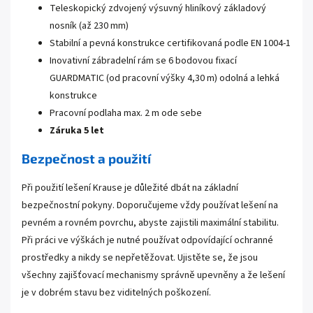
Teleskopický zdvojený výsuvný hliníkový základový
nosník (až 230 mm)
Stabilní a pevná konstrukce certifikovaná podle EN 1004-1
Inovativní zábradelní rám se 6 bodovou fixací
GUARDMATIC (od pracovní výšky 4,30 m) odolná a lehká
konstrukce
Pracovní podlaha max. 2 m ode sebe
Záruka 5 let
Bezpečnost a použití
Při použití lešení Krause je důležité dbát na základní
bezpečnostní pokyny. Doporučujeme vždy používat lešení na
pevném a rovném povrchu, abyste zajistili maximální stabilitu.
Při práci ve výškách je nutné používat odpovídající ochranné
prostředky a nikdy se nepřetěžovat. Ujistěte se, že jsou
všechny zajišťovací mechanismy správně upevněny a že lešení
je v dobrém stavu bez viditelných poškození.