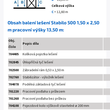
Celková výška
C
= 12,60 m
Obsah balení lešení Stabilo 500 1,50 x 2,50
m pracovní výšky 13,50 m:
Obj.
Popis dílu
číslo
704405
Kolíková pojistka lešení
702845
Úhlopříčná tyč lešení
702500
Zábradelní rám 0,53 x 2,50 m
702760
Stabilizátor - výložník lešení
704078
Podélná základová tyč lešení
701220
Pracovní podlaha s průlezem
701268
Pracovní podlaha bez průlezu
704108
Pojezdové kolo výškově stavitelné ø 200 mm