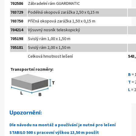
702586
Zábradelní rám GUARDMATIC
703729
Podélná okopová zarážka 2,50 x 0,15 m
703750
Příčná okopová zarážka 1,50 x 0,15 m
704214
Výsuvný nosník teleskopický
705198
Svislý rám 1,00 x 1,50 m
705181
Svislý rám 2,00 x 1,50 m
Celková hmotnost lešení
543
Transportní rozměry:
B
= 
T
= 
L
= 
Upozornění:
Dle návodu na montáž a používání je nutné pro lešení
STABILO 500 s pracovní výškou 13,50 m použít