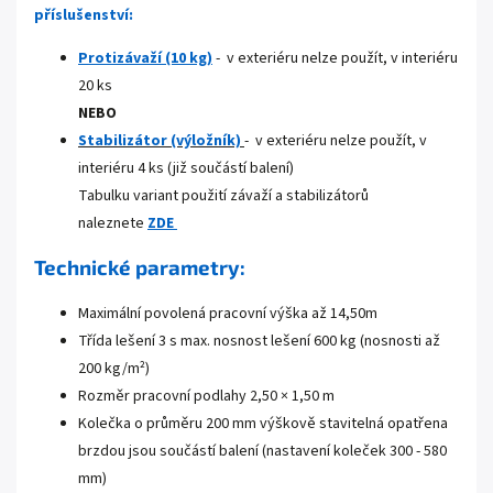
příslušenství:
Protizávaží (10 kg)
- v exteriéru nelze použít, v interiéru
20 ks
NEBO
Stabil
izátor
(výložník)
- v exteriéru nelze použít, v
interiéru 4 ks (již součástí balení)
Tabulku variant použití závaží a stabilizátorů
naleznete
ZDE
Technické parametry:
Maximální povolená pracovní výška až 14,50m
Třída lešení 3 s max. nosnost lešení 600 kg (nosnosti až
200 kg/m²)
Rozměr pracovní podlahy 2,50 × 1,50 m
Kolečka o průměru 200 mm výškově stavitelná opatřena
brzdou jsou součástí balení (nastavení koleček 300 - 580
mm)