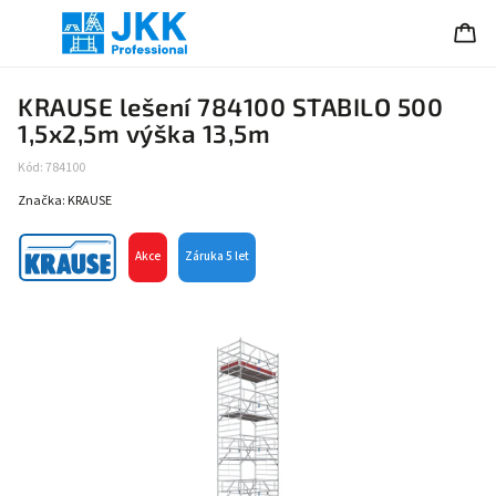
KRAUSE lešení 784100 STABILO 500
1,5x2,5m výška 13,5m
Kód:
784100
Značka:
KRAUSE
Akce
Záruka 5 let