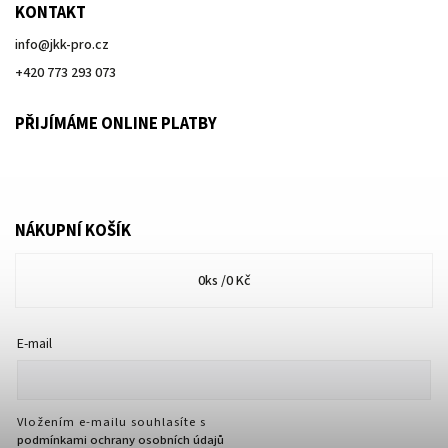
KONTAKT
info
@
jkk-pro.cz
+420 773 293 073
PŘIJÍMÁME ONLINE PLATBY
NÁKUPNÍ KOŠÍK
0
ks /
0 Kč
E-mail
Vložením e-mailu souhlasíte s
podmínkami ochrany osobních údajů