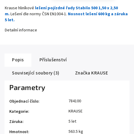
Krause hliníkové
lešení pojízdné řady Stabilo 500 1,50 x 2,50
m.
Lešení dle normy ČSN EN1004-1.
Nosnost lešení 600 kg a záruka
5 let.
Detailní informace
Popis
Příslušenství
Související soubory (3)
Značka
KRAUSE
Parametry
784100
Objednací číslo
:
KRAUSE
Kategorie
:
5 let
Záruka
:
563.5 kg
Hmotnost
: