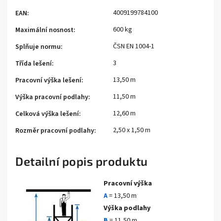
4009199784100
EAN
:
600 kg
Maximální nosnost
:
ČSN EN 1004-1
Splňuje normu
:
3
Třída lešení
:
13,50 m
Pracovní výška lešení
:
11,50 m
Výška pracovní podlahy
:
12,60 m
Celková výška lešení
:
2,50 x 1,50 m
Rozměr pracovní podlahy
:
Detailní popis produktu
Pracovní výška
A
= 13,50 m
Výška podlahy
B
= 11,50 m