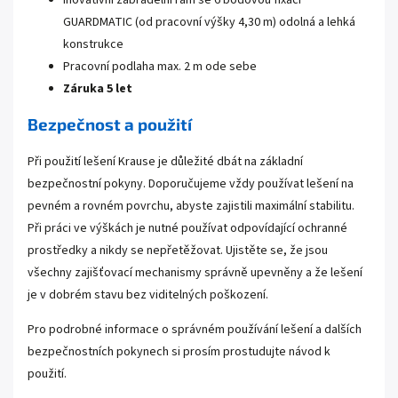
Inovativní zábradelní rám se 6 bodovou fixací
GUARDMATIC (od pracovní výšky 4,30 m) odolná a lehká
konstrukce
Pracovní podlaha max. 2 m ode sebe
Záruka 5 let
Bezpečnost a použití
Při použití lešení Krause je důležité dbát na základní
bezpečnostní pokyny. Doporučujeme vždy používat lešení na
pevném a rovném povrchu, abyste zajistili maximální stabilitu.
Při práci ve výškách je nutné používat odpovídající ochranné
prostředky a nikdy se nepřetěžovat. Ujistěte se, že jsou
všechny zajišťovací mechanismy správně upevněny a že lešení
je v dobrém stavu bez viditelných poškození.
Pro podrobné informace o správném používání lešení a dalších
bezpečnostních pokynech si prosím prostudujte návod k
použití.