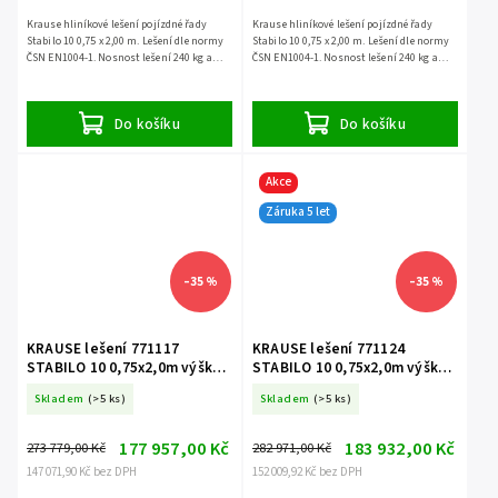
Krause hliníkové lešení pojízdné řady
Krause hliníkové lešení pojízdné řady
Stabilo 10 0,75 x 2,00 m. Lešení dle normy
Stabilo 10 0,75 x 2,00 m. Lešení dle normy
ČSN EN1004-1. Nosnost lešení 240 kg a
ČSN EN1004-1. Nosnost lešení 240 kg a
záruka 5 let.
záruka 5 let.
Do košíku
Do košíku
Akce
Záruka 5 let
–35 %
–35 %
KRAUSE lešení 771117
KRAUSE lešení 771124
STABILO 10 0,75x2,0m výška
STABILO 10 0,75x2,0m výška
13,4m
14,4m
Skladem
(>5 ks)
Skladem
(>5 ks)
177 957,00 Kč
183 932,00 Kč
273 779,00 Kč
282 971,00 Kč
147 071,90 Kč bez DPH
152 009,92 Kč bez DPH