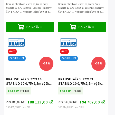
Krause hliníkové lešení pojízdné řady
Krause hliníkové lešení pojízdné řady
Stabilo 10 0,75 x 2,50 m. Lešení dle normy
Stabilo 10 0,75 x 2,50 m. Lešení dle normy
ČSN EN1004-1. Nosnost lešení 300 kg a
ČSN EN1004-1. Nosnost lešení 300 kg a
záruka 5 let.
záruka 5 let.
Do košíku
Do košíku
Akce
Akce
Záruka 5 let
Záruka 5 let
–35 %
–35 %
KRAUSE lešení 772114
KRAUSE lešení 772121
STABILO 10 0,75x2,5m výška
STABILO 10 0,75x2,5m výška
13,4m
14,4m
Skladem
(>5 ks)
Skladem
(>5 ks)
188 113,00 Kč
194 707,00 Kč
289 405,00 Kč
299 548,00 Kč
155 465,29 Kč bez DPH
160 914,88 Kč bez DPH