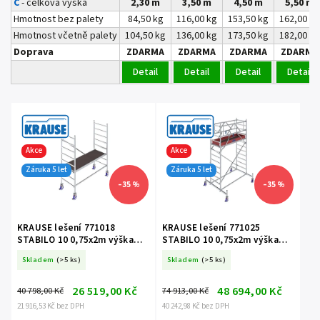
C
- celková výška
2,30 m
3,50 m
4,50 m
5,50 m
Hmotnost bez palety
84,50 kg
116,00 kg
153,50 kg
162,00 kg
Hmotnost včetně palety
104,50 kg
136,00 kg
173,50 kg
182,00 kg
Doprava
ZDARMA
ZDARMA
ZDARMA
ZDARMA
Detail
Detail
Detail
Detail
Akce
Akce
Záruka 5 let
Záruka 5 let
–35 %
–35 %
KRAUSE lešení 771018
KRAUSE lešení 771025
STABILO 10 0,75x2m výška
STABILO 10 0,75x2m výška
3,0m
4,4m
Skladem
(>5 ks)
Skladem
(>5 ks)
26 519,00 Kč
48 694,00 Kč
40 798,00 Kč
74 913,00 Kč
21 916,53 Kč bez DPH
40 242,98 Kč bez DPH