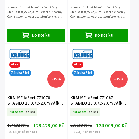
Krause hliníkové lešení pojízdné řady
Krause hliníkové lešení pojízdné řady
Stabilo 10 0,75 x 2,00 m. Lešení dle normy
Stabilo 10 0,75 x 2,00 m. Lešení dle normy
ČSN EN1004-1. Nosnost lešení 240 kg a
ČSN EN1004-1. Nosnost lešení 240 kg a
záruka 5 let.
záruka 5 let.
Do košíku
Do košíku
Akce
Akce
Záruka 5 let
Záruka 5 let
–35 %
–35 %
KRAUSE lešení 771070
KRAUSE lešení 771087
STABILO 10 0,75x2,0m výška
STABILO 10 0,75x2,0m výška
9,4m
10,4m
Skladem
(>5 ks)
Skladem
(>5 ks)
128 428,00 Kč
134 009,00 Kč
197 582,00 Kč
206 168,00 Kč
106 138,84 Kč bez DPH
110 751,24 Kč bez DPH