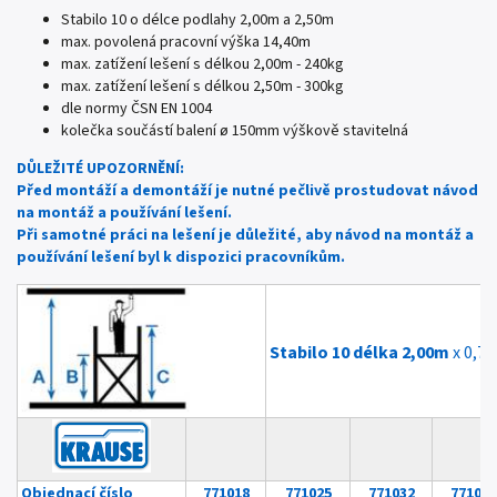
Stabilo 10 o délce podlahy 2,00m a 2,50m
max. povolená pracovní výška 14,40m
max. zatížení lešení s délkou 2,00m - 240kg
max. zatížení lešení s délkou 2,50m - 300kg
dle normy ČSN EN 1004
kolečka součástí balení
ø 150mm výškově stavitelná
DŮLEŽITÉ UPOZORNĚNÍ:
Před montáží a demontáží je nutné pečlivě prostudovat návod
na montáž a používání lešení.
Při samotné práci na lešení je důležité, aby návod na montáž a
používání lešení byl k dispozici pracovníkům.
Stabilo 10 délka 2,00m
x 0,7
Objednací číslo
771018
771025
771032
771049