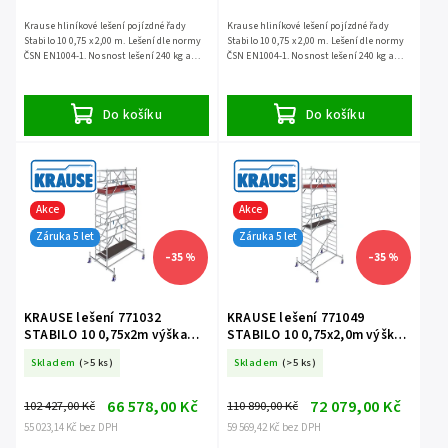
Krause hliníkové lešení pojízdné řady
Krause hliníkové lešení pojízdné řady
Stabilo 10 0,75 x 2,00 m. Lešení dle normy
Stabilo 10 0,75 x 2,00 m. Lešení dle normy
ČSN EN1004-1. Nosnost lešení 240 kg a
ČSN EN1004-1. Nosnost lešení 240 kg a
záruka 5 let.
záruka 5 let.
Do košíku
Do košíku
Akce
Akce
Záruka 5 let
Záruka 5 let
–35 %
–35 %
KRAUSE lešení 771032
KRAUSE lešení 771049
STABILO 10 0,75x2m výška
STABILO 10 0,75x2,0m výška
5,4m
6,4m
Skladem
(>5 ks)
Skladem
(>5 ks)
66 578,00 Kč
72 079,00 Kč
102 427,00 Kč
110 890,00 Kč
55 023,14 Kč bez DPH
59 569,42 Kč bez DPH