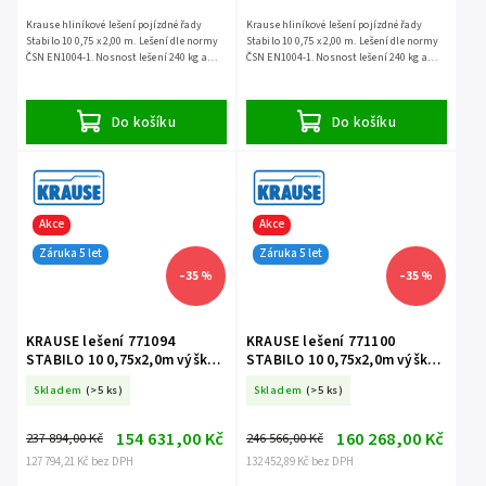
Krause hliníkové lešení pojízdné řady
Krause hliníkové lešení pojízdné řady
Stabilo 10 0,75 x 2,00 m. Lešení dle normy
Stabilo 10 0,75 x 2,00 m. Lešení dle normy
ČSN EN1004-1. Nosnost lešení 240 kg a
ČSN EN1004-1. Nosnost lešení 240 kg a
záruka 5 let.
záruka 5 let.
Do košíku
Do košíku
Akce
Akce
Záruka 5 let
Záruka 5 let
–35 %
–35 %
KRAUSE lešení 771094
KRAUSE lešení 771100
STABILO 10 0,75x2,0m výška
STABILO 10 0,75x2,0m výška
11,4m
12,4m
Skladem
(>5 ks)
Skladem
(>5 ks)
154 631,00 Kč
160 268,00 Kč
237 894,00 Kč
246 566,00 Kč
127 794,21 Kč bez DPH
132 452,89 Kč bez DPH