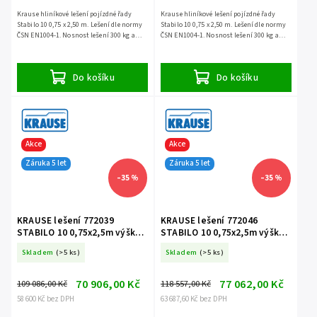
Krause hliníkové lešení pojízdné řady
Krause hliníkové lešení pojízdné řady
Stabilo 10 0,75 x 2,50 m. Lešení dle normy
Stabilo 10 0,75 x 2,50 m. Lešení dle normy
ČSN EN1004-1. Nosnost lešení 300 kg a
ČSN EN1004-1. Nosnost lešení 300 kg a
záruka 5 let.
záruka 5 let.
Do košíku
Do košíku
Akce
Akce
Záruka 5 let
Záruka 5 let
–35 %
–35 %
KRAUSE lešení 772039
KRAUSE lešení 772046
STABILO 10 0,75x2,5m výška
STABILO 10 0,75x2,5m výška
5,4m
6,4m
Skladem
(>5 ks)
Skladem
(>5 ks)
70 906,00 Kč
77 062,00 Kč
109 086,00 Kč
118 557,00 Kč
58 600 Kč bez DPH
63 687,60 Kč bez DPH