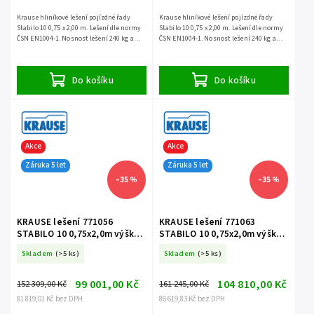
Krause hliníkové lešení pojízdné řady
Krause hliníkové lešení pojízdné řady
Stabilo 10 0,75 x 2,00 m. Lešení dle normy
Stabilo 10 0,75 x 2,00 m. Lešení dle normy
ČSN EN1004-1. Nosnost lešení 240 kg a
ČSN EN1004-1. Nosnost lešení 240 kg a
záruka 5 let.
záruka 5 let.
Do košíku
Do košíku
Akce
Akce
Záruka 5 let
Záruka 5 let
–35 %
–35 %
KRAUSE lešení 771056
KRAUSE lešení 771063
STABILO 10 0,75x2,0m výška
STABILO 10 0,75x2,0m výška
7,4m
8,4m
Skladem
(>5 ks)
Skladem
(>5 ks)
99 001,00 Kč
104 810,00 Kč
152 309,00 Kč
161 245,00 Kč
81 819,01 Kč bez DPH
86 619,83 Kč bez DPH