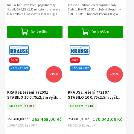
Krause hliníkové lešení pojízdné řady
Krause hliníkové lešení pojízdné řady
Stabilo 10 0,75 x 2,50 m. Lešení dle normy
Stabilo 10 0,75 x 2,50 m. Lešení dle normy
ČSN EN1004-1. Nosnost lešení 300 kg a
ČSN EN1004-1. Nosnost lešení 300 kg a
záruka 5 let.
záruka 5 let.
Do košíku
Do košíku
Akce
Akce
Záruka 5 let
Záruka 5 let
–35 %
–35 %
KRAUSE lešení 772091
KRAUSE lešení 772107
STABILO 10 0,75x2,5m výška
STABILO 10 0,75x2,5m výška
11,4m
12,4m
Skladem
(>5 ks)
Skladem
(>5 ks)
163 468,00 Kč
170 042,00 Kč
251 488,00 Kč
261 603,00 Kč
135 097,52 Kč bez DPH
140 530,58 Kč bez DPH