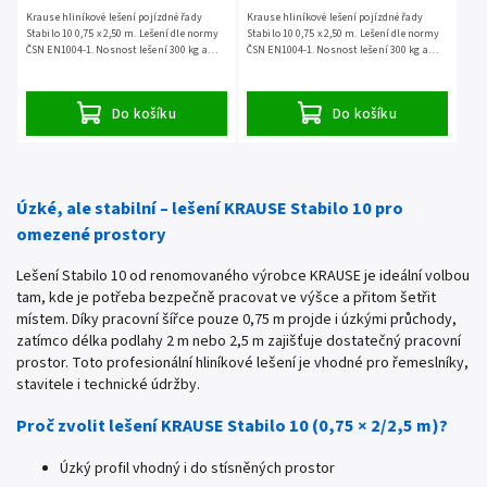
Krause hliníkové lešení pojízdné řady
Krause hliníkové lešení pojízdné řady
Stabilo 10 0,75 x 2,50 m. Lešení dle normy
Stabilo 10 0,75 x 2,50 m. Lešení dle normy
ČSN EN1004-1. Nosnost lešení 300 kg a
ČSN EN1004-1. Nosnost lešení 300 kg a
záruka 5 let.
záruka 5 let.
Do košíku
Do košíku
Úzké, ale stabilní – lešení KRAUSE Stabilo 10 pro
omezené prostory
Lešení Stabilo 10 od renomovaného výrobce KRAUSE je ideální volbou
tam, kde je potřeba bezpečně pracovat ve výšce a přitom šetřit
místem. Díky pracovní šířce pouze 0,75 m projde i úzkými průchody,
zatímco délka podlahy 2 m nebo 2,5 m zajišťuje dostatečný pracovní
prostor. Toto profesionální hliníkové lešení je vhodné pro řemeslníky,
stavitele i technické údržby.
Proč zvolit lešení KRAUSE Stabilo 10 (0,75 × 2/2,5 m)?
Úzký profil vhodný i do stísněných prostor