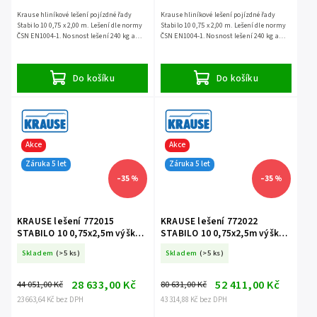
Krause hliníkové lešení pojízdné řady
Krause hliníkové lešení pojízdné řady
Stabilo 10 0,75 x 2,00 m. Lešení dle normy
Stabilo 10 0,75 x 2,00 m. Lešení dle normy
ČSN EN1004-1. Nosnost lešení 240 kg a
ČSN EN1004-1. Nosnost lešení 240 kg a
záruka 5 let.
záruka 5 let.
Do košíku
Do košíku
Akce
Akce
Záruka 5 let
Záruka 5 let
–35 %
–35 %
KRAUSE lešení 772015
KRAUSE lešení 772022
STABILO 10 0,75x2,5m výška
STABILO 10 0,75x2,5m výška
3,0m
4,4m
Skladem
(>5 ks)
Skladem
(>5 ks)
28 633,00 Kč
52 411,00 Kč
44 051,00 Kč
80 631,00 Kč
23 663,64 Kč bez DPH
43 314,88 Kč bez DPH