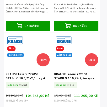
Krause hliníkové lešení pojízdné řady
Krause hliníkové lešení pojízdné řady
Stabilo 10 0,75 x 2,50 m. Lešení dle normy
Stabilo 10 0,75 x 2,50 m. Lešení dle normy
ČSN EN1004-1. Nosnost lešení 300 kg a
ČSN EN1004-1. Nosnost lešení 300 kg a
záruka 5 let.
záruka 5 let.
Do košíku
Do košíku
Akce
Akce
Záruka 5 let
Záruka 5 let
–35 %
–35 %
KRAUSE lešení 772053
KRAUSE lešení 772060
STABILO 10 0,75x2,5m výška
STABILO 10 0,75x2,5m výška
7,4m
8,4m
Skladem
(>5 ks)
Skladem
(>5 ks)
104 845,00 Kč
111 205,00 Kč
161 300,00 Kč
171 094,00 Kč
86 648,76 Kč bez DPH
91 904,96 Kč bez DPH