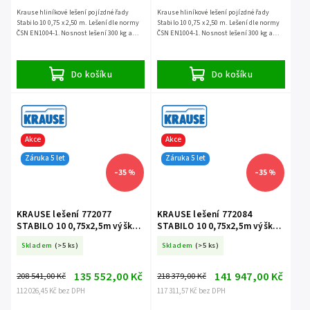
Krause hliníkové lešení pojízdné řady
Krause hliníkové lešení pojízdné řady
Stabilo 10 0,75 x 2,50 m. Lešení dle normy
Stabilo 10 0,75 x 2,50 m. Lešení dle normy
ČSN EN1004-1. Nosnost lešení 300 kg a
ČSN EN1004-1. Nosnost lešení 300 kg a
záruka 5 let.
záruka 5 let.
Do košíku
Do košíku
Akce
Akce
Záruka 5 let
Záruka 5 let
–35 %
–35 %
KRAUSE lešení 772077
KRAUSE lešení 772084
STABILO 10 0,75x2,5m výška
STABILO 10 0,75x2,5m výška
9,4m
10,4m
Skladem
(>5 ks)
Skladem
(>5 ks)
135 552,00 Kč
141 947,00 Kč
208 541,00 Kč
218 379,00 Kč
112 026,45 Kč bez DPH
117 311,57 Kč bez DPH