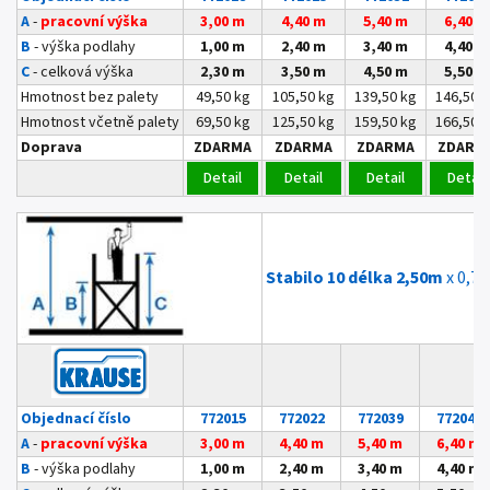
A
-
pracovní výška
3,00 m
4,40 m
5,40 m
6,40 m
B
- výška podlahy
1,00 m
2,40 m
3,40 m
4,40 m
C
- celková výška
2,30 m
3,50 m
4,50 m
5,50 m
Hmotnost bez palety
49,50 kg
105,50 kg
139,50 kg
146,50 
Hmotnost včetně palety
69,50 kg
125,50 kg
159,50 kg
166,50 
Doprava
ZDARMA
ZDARMA
ZDARMA
ZDARM
Detail
Detail
Detail
Detail
Stabilo 10 délka 2,50m
x 0,7
Objednací číslo
772015
772022
772039
772046
A
-
pracovní výška
3,00 m
4,40 m
5,40 m
6,40 m
B
- výška podlahy
1,00 m
2,40 m
3,40 m
4,40 m