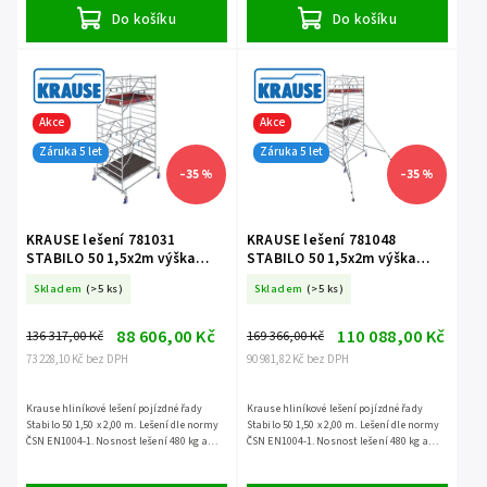
Do košíku
Do košíku
Akce
Akce
Záruka 5 let
Záruka 5 let
–35 %
–35 %
KRAUSE lešení 781031
KRAUSE lešení 781048
STABILO 50 1,5x2m výška
STABILO 50 1,5x2m výška
5,4m
6,4m
Skladem
(>5 ks)
Skladem
(>5 ks)
88 606,00 Kč
110 088,00 Kč
136 317,00 Kč
169 366,00 Kč
73 228,10 Kč bez DPH
90 981,82 Kč bez DPH
Krause hliníkové lešení pojízdné řady
Krause hliníkové lešení pojízdné řady
Stabilo 50 1,50 x 2,00 m. Lešení dle normy
Stabilo 50 1,50 x 2,00 m. Lešení dle normy
ČSN EN1004-1. Nosnost lešení 480 kg a
ČSN EN1004-1. Nosnost lešení 480 kg a
záruka 5 let.
záruka 5 let.