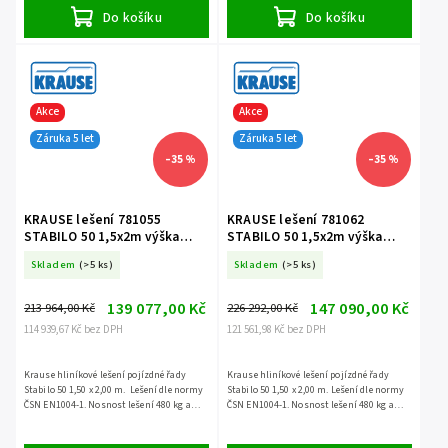
Do košíku
Do košíku
Akce
Akce
Záruka 5 let
Záruka 5 let
–35 %
–35 %
KRAUSE lešení 781055
KRAUSE lešení 781062
STABILO 50 1,5x2m výška
STABILO 50 1,5x2m výška
7,4m
8,4m
Skladem
(>5 ks)
Skladem
(>5 ks)
139 077,00 Kč
147 090,00 Kč
213 964,00 Kč
226 292,00 Kč
114 939,67 Kč bez DPH
121 561,98 Kč bez DPH
Krause hliníkové lešení pojízdné řady
Krause hliníkové lešení pojízdné řady
Stabilo 50 1,50 x 2,00 m. Lešení dle normy
Stabilo 50 1,50 x 2,00 m. Lešení dle normy
ČSN EN1004-1. Nosnost lešení 480 kg a
ČSN EN1004-1. Nosnost lešení 480 kg a
záruka 5 let.
záruka 5 let.