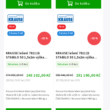
Do košíku
Do košíku
Akce
Akce
Záruka 5 let
Záruka 5 let
–35 %
–35 %
KRAUSE lešení 781116
KRAUSE lešení 781123
STABILO 50 1,5x2m výška
STABILO 50 1,5x2m výška
13,4m
14,4m
Skladem
(>5 ks)
Skladem
(>5 ks)
243 102,00 Kč
251 190,00 Kč
374 003,00 Kč
386 446,00 Kč
200 910,74 Kč bez DPH
207 595,04 Kč bez DPH
Krause hliníkové lešení pojízdné řady
Krause hliníkové lešení pojízdné řady
Stabilo 50 1,50 x 2,00 m. Lešení dle normy
Stabilo 50 1,50 x 2,00 m. Lešení dle normy
ČSN EN1004-1. Nosnost lešení 480 kg a
ČSN EN1004-1. Nosnost lešení 480 kg a
záruka 5 let.
záruka 5 let.