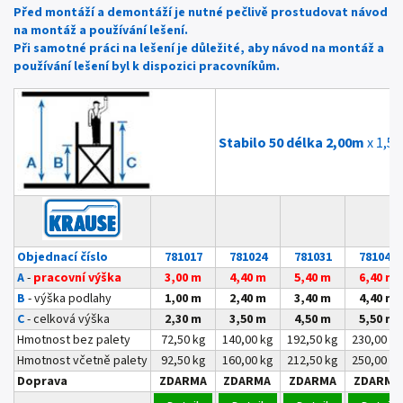
Před montáží a demontáží je nutné pečlivě prostudovat návod
na montáž a používání lešení.
Při samotné práci na lešení je důležité, aby návod na montáž a
používání lešení byl k dispozici pracovníkům.
Stabilo 50 délka 2,00m
x 1,50
Objednací číslo
781017
781024
781031
781048
A
-
pracovní výška
3,00 m
4,40 m
5,40 m
6,40 m
B
- výška podlahy
1,00 m
2,40 m
3,40 m
4,40 m
C
- celková výška
2,30 m
3,50 m
4,50 m
5,50 m
Hmotnost bez palety
72,50 kg
140,00 kg
192,50 kg
230,00 kg
Hmotnost včetně palety
92,50 kg
160,00 kg
212,50 kg
250,00 kg
Doprava
ZDARMA
ZDARMA
ZDARMA
ZDARMA