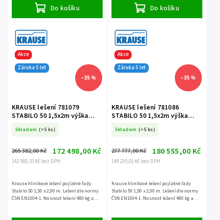
Do košíku
Do košíku
Akce
Akce
Záruka 5 let
Záruka 5 let
–35 %
–35 %
KRAUSE lešení 781079
KRAUSE lešení 781086
STABILO 50 1,5x2m výška
STABILO 50 1,5x2m výška
9,4m
10,4m
Skladem
(>5 ks)
Skladem
(>5 ks)
172 498,00 Kč
180 555,00 Kč
265 382,00 Kč
277 777,00 Kč
142 560,33 Kč bez DPH
149 219,01 Kč bez DPH
Krause hliníkové lešení pojízdné řady
Krause hliníkové lešení pojízdné řady
Stabilo 50 1,50 x 2,00 m. Lešení dle normy
Stabilo 50 1,50 x 2,00 m. Lešení dle normy
ČSN EN1004-1. Nosnost lešení 480 kg a
ČSN EN1004-1. Nosnost lešení 480 kg a
záruka 5 let.
záruka 5 let.