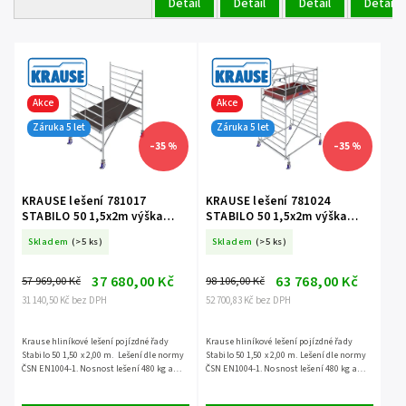
Detail
Detail
Detail
Detail
Akce
Akce
Záruka 5 let
Záruka 5 let
–35 %
–35 %
KRAUSE lešení 781017
KRAUSE lešení 781024
STABILO 50 1,5x2m výška
STABILO 50 1,5x2m výška
3,0m
4,4m
Skladem
(>5 ks)
Skladem
(>5 ks)
37 680,00 Kč
63 768,00 Kč
57 969,00 Kč
98 106,00 Kč
31 140,50 Kč bez DPH
52 700,83 Kč bez DPH
Krause hliníkové lešení pojízdné řady
Krause hliníkové lešení pojízdné řady
Stabilo 50 1,50 x 2,00 m. Lešení dle normy
Stabilo 50 1,50 x 2,00 m. Lešení dle normy
ČSN EN1004-1. Nosnost lešení 480 kg a
ČSN EN1004-1. Nosnost lešení 480 kg a
záruka 5 let.
záruka 5 let.