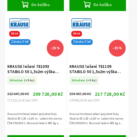
Do košíku
Do košíku
Akce
Akce
Záruka 5 let
Záruka 5 let
–35 %
–35 %
KRAUSE lešení 781093
KRAUSE lešení 781109
STABILO 50 1,5x2m výška
STABILO 50 1,5x2m výška
11,4m
12,4m
Skladem
(>5 ks)
Skladem
(>5 ks)
209 720,00 Kč
217 728,00 Kč
322 647,00 Kč
334 967,00 Kč
173 322,31 Kč bez DPH
179 940,50 Kč bez DPH
Krause hliníkové lešení pojízdné řady
Krause hliníkové lešení pojízdné řady
Stabilo 50 1,50 x 2,00 m. Lešení dle normy
Stabilo 50 1,50 x 2,00 m. Lešení dle normy
ČSN EN1004-1. Nosnost lešení 480 kg a
ČSN EN1004-1. Nosnost lešení 480 kg a
záruka 5 let.
záruka 5 let.