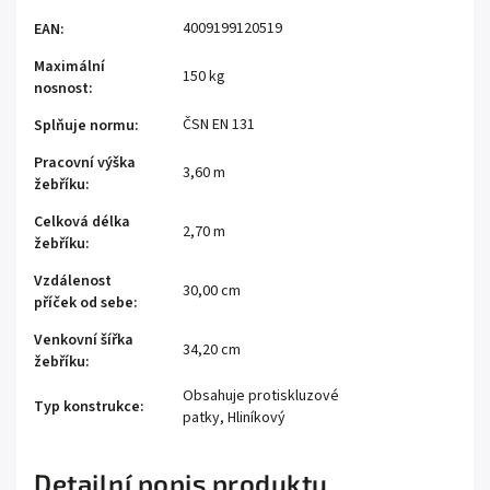
4009199120519
EAN
:
Maximální
150 kg
nosnost
:
ČSN EN 131
Splňuje normu
:
Pracovní výška
3,60 m
žebříku
:
Celková délka
2,70 m
žebříku
:
Vzdálenost
30,00 cm
příček od sebe
:
Venkovní šířka
34,20 cm
žebříku
:
Obsahuje protiskluzové
Typ konstrukce
:
patky, Hliníkový
Detailní popis produktu