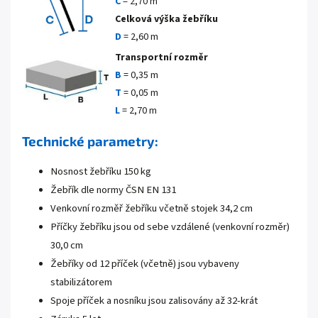
C
= 2,70 m
Celková výška žebříku
D
= 2,60 m
Transportní rozměr
B
=
0,35 m
T
=
0,05 m
L
= 2,70 m
Technické parametry:
Nosnost žebříku 150 kg
Žebřík dle normy ČSN EN 131
Venkovní rozměř žebříku včetně stojek 34,2 cm
Příčky žebříku jsou od sebe vzdálené (venkovní rozměr)
30,0 cm
Žebříky od 12 příček (včetně) jsou vybaveny
stabilizátorem
Spoje příček a nosníku jsou zalisovány až 32-krát