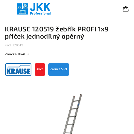
KRAUSE 120519 žebřík PROFI 1x9
příček jednodílný opěrný
Kód:
120519
Značka:
KRAUSE
Akce
Záruka 5 let