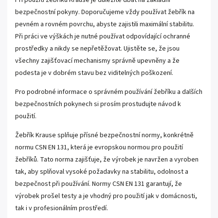
Při použití žebříku Krause je důležité dbát na základní
bezpečnostní pokyny. Doporučujeme vždy používat žebřík na
pevném a rovném povrchu, abyste zajistili maximální stabilitu.
Při práci ve výškách je nutné používat odpovídající ochranné
prostředky a nikdy se nepřetěžovat. Ujistěte se, že jsou
všechny zajišťovací mechanismy správně upevněny a že
podesta je v dobrém stavu bez viditelných poškození.
Pro podrobné informace o správném používání žebříku a dalších
bezpečnostních pokynech si prosím prostudujte návod k
použití.
Žebřík Krause splňuje přísné bezpečnostní normy, konkrétně
normu CSN EN 131, která je evropskou normou pro použití
žebříků. Tato norma zajišťuje, že výrobek je navržen a vyroben
tak, aby splňoval vysoké požadavky na stabilitu, odolnost a
bezpečnost při používání. Normy CSN EN 131 garantují, že
výrobek prošel testy a je vhodný pro použití jak v domácnosti,
tak i v profesionálním prostředí.