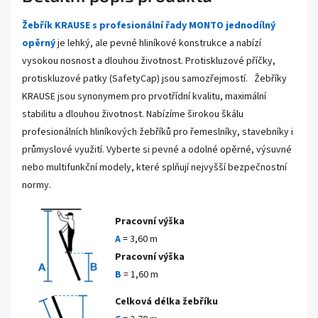
Žebřík KRAUSE s profesionální řady MONTO jednodílný
opěrný
je lehký, ale pevné hliníkové konstrukce a nabízí
vysokou nosnost a dlouhou životnost. Protiskluzové příčky,
protiskluzové patky (SafetyCap) jsou samozřejmostí.
Žebříky
KRAUSE jsou synonymem pro prvotřídní kvalitu, maximální
stabilitu a dlouhou životnost. Nabízíme širokou škálu
profesionálních hliníkových žebříků pro řemeslníky, stavebníky i
průmyslové využití. Vyberte si pevné a odolné opěrné, výsuvné
nebo multifunkční modely, které splňují nejvyšší bezpečnostní
normy.
Pracovní výška
A
= 3,60 m
Pracovní výška
B
= 1,60 m
Celková délka
žebříku