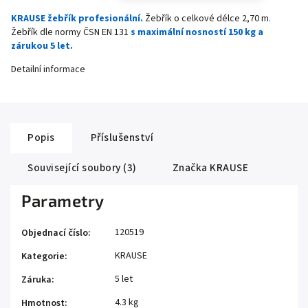
KRAUSE žebřík profesionální.
Žebřík o celkové délce 2,70 m
.
Žebřík dle normy ČSN EN 131
s maximální nosností 150 kg a
zárukou 5 let.
Detailní informace
Popis
Příslušenství
Související soubory (3)
Značka
KRAUSE
Parametry
120519
Objednací číslo
:
KRAUSE
Kategorie
:
5 let
Záruka
:
4.3 kg
Hmotnost
: