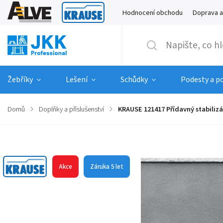
Hodnocení obchodu
Doprava a
Žebříky
Lešení
Schůdky
Podesty a p
Domů
/
Doplňky a příslušenství
/
KRAUSE 121417 Přídavný stabilizá
Značka:
KRAUSE
Akce
Záruka 5 let