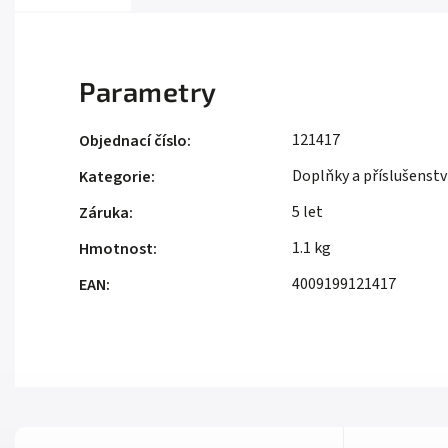
Parametry
121417
Objednací číslo
:
Doplňky a příslušenstv
Kategorie
:
5 let
Záruka
:
1.1 kg
Hmotnost
:
4009199121417
EAN
: