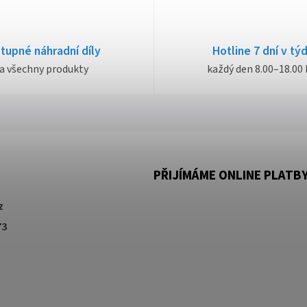
tupné náhradní díly
Hotline 7 dní v tý
a všechny produkty
každý den 8.00–18.00 
PŘIJÍMÁME ONLINE PLATB
z
73