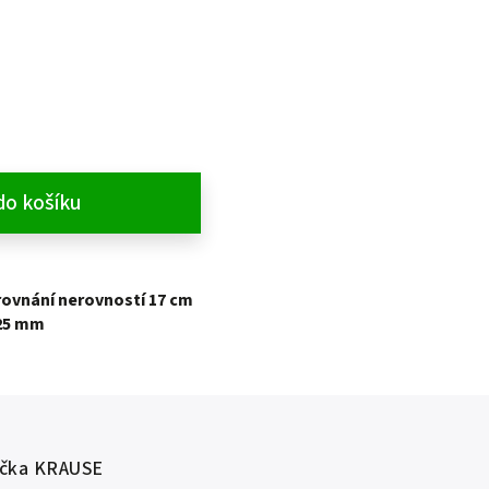
do košíku
rovnání nerovností 17 cm
 25 mm
čka
KRAUSE