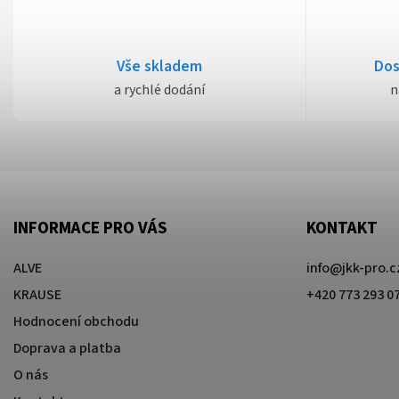
Vše skladem
Dos
a rychlé dodání
n
INFORMACE PRO VÁS
KONTAKT
ALVE
info
@
jkk-pro.c
KRAUSE
+420 773 293 0
Hodnocení obchodu
Doprava a platba
O nás