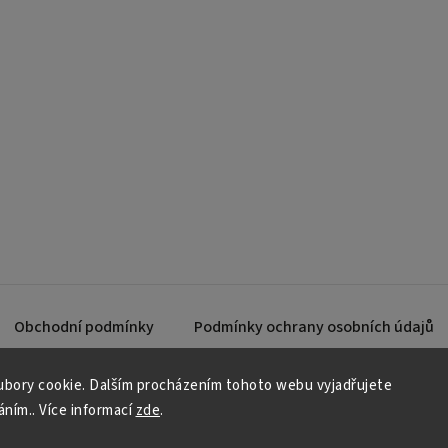
Obchodní podmínky
Podmínky ochrany osobních údajů
bory cookie. Dalším procházením tohoto webu vyjadřujete
áním.. Více informací
zde
.
Copyright 2026
JKK Professional s.r.o.
. Všechna práva vyhrazena.