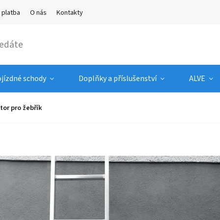
 platba
O nás
Kontakty
ojízdné schody
Doplňky a příslušenství
ALVE
tor pro žebřík