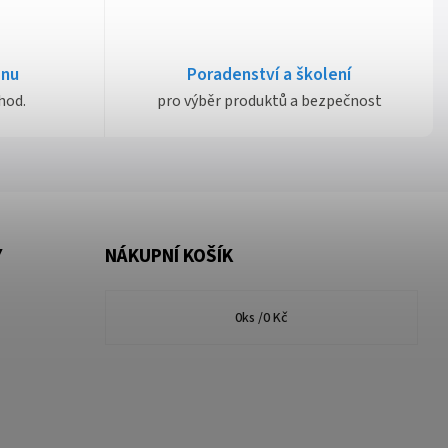
dnu
Poradenství a školení
hod.
pro výběr produktů a bezpečnost
Y
NÁKUPNÍ KOŠÍK
0
ks /
0 Kč