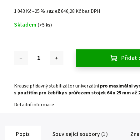
1 043 Kč
–25 %
782 Kč
646,28 Kč bez DPH
Skladem
(>5 ks)
Přidat 
Krause přídavný stabilizátor univerzální
pro maximální vy
s použitím pro žebříky s průřezem stojek 64 x 25 mm až
Detailní informace
Popis
Související soubory (1)
Zna