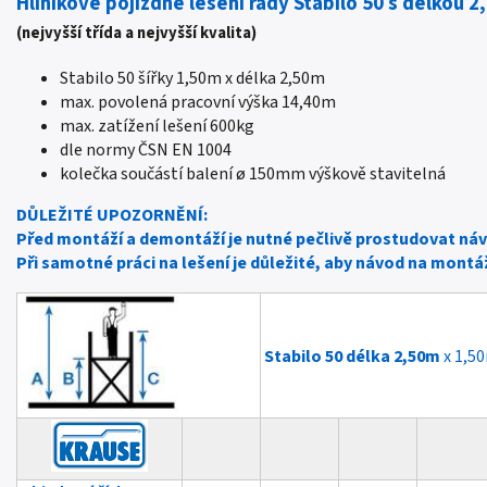
Hliníkové pojízdné lešení řady Stabilo 50 s délkou 
(nejvyšší třída a nejvyšší kvalita)
Stabilo 50 šířky 1,50m x délka 2,50m
max. povolená pracovní výška 14,40m
max. zatížení lešení 600kg
dle normy ČSN EN 1004
kolečka součástí balení
ø 150mm výškově stavitelná
DŮLEŽITÉ UPOZORNĚNÍ:
Před montáží a demontáží je nutné pečlivě prostudovat náv
Při samotné práci na lešení je důležité, aby návod na montáž
Stabilo 50 délka 2,50m
x 1,50