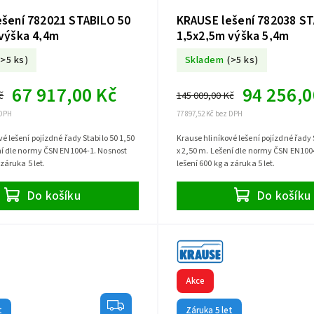
šení 782021 STABILO 50
KRAUSE lešení 782038 ST
výška 4,4m
1,5x2,5m výška 5,4m
(>5 ks)
Skladem
(>5 ks)
67 917,00 Kč
94 256,0
č
145 009,00 Kč
 DPH
77 897,52 Kč bez DPH
é lešení pojízdné řady Stabilo 50 1,50
Krause hliníkové lešení pojízdné řady 
ní dle normy ČSN EN1004-1. Nosnost
x 2,50 m. Lešení dle normy ČSN EN100
 záruka 5 let.
lešení 600 kg a záruka 5 let.
Do košíku
Do košíku
Akce
t
Záruka 5 let