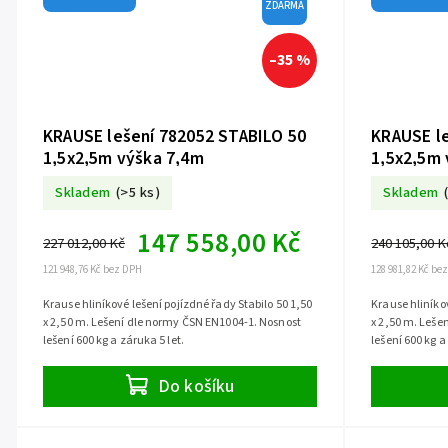
ZDARMA
–35 %
KRAUSE lešení 782052 STABILO 50
KRAUSE le
1,5x2,5m výška 7,4m
1,5x2,5m 
Skladem
(>5 ks)
Skladem
147 558,00 Kč
227 012,00 Kč
240 105,00 K
121 948,76 Kč bez DPH
128 981,82 Kč be
Krause hliníkové lešení pojízdné řady Stabilo 50 1,50
Krause hliníkov
x 2,50 m. Lešení dle normy ČSN EN1004-1. Nosnost
x 2,50 m. Leše
lešení 600 kg a záruka 5 let.
lešení 600 kg a
Do košíku