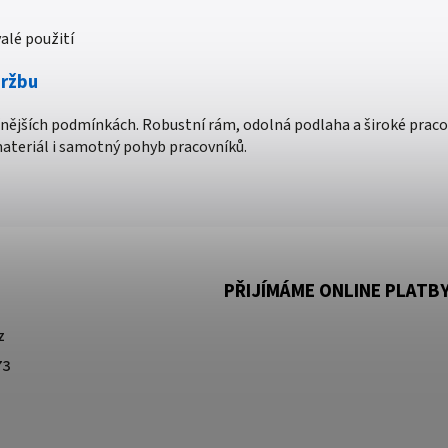
alé použití
držbu
nějších podmínkách. Robustní rám, odolná podlaha a široké pracovní
materiál i samotný pohyb pracovníků.
PŘIJÍMÁME ONLINE PLATB
z
73