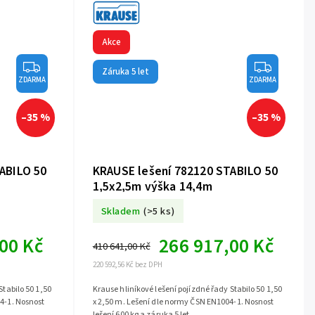
Akce
Záruka 5 let
ZDARMA
ZDARMA
–35 %
–35 %
ABILO 50
KRAUSE lešení 782120 STABILO 50
1,5x2,5m výška 14,4m
Skladem
(>5 ks)
00 Kč
266 917,00 Kč
410 641,00 Kč
220 592,56 Kč bez DPH
Stabilo 50 1,50
Krause hliníkové lešení pojízdné řady Stabilo 50 1,50
4-1. Nosnost
x 2,50 m. Lešení dle normy ČSN EN1004-1. Nosnost
lešení 600 kg a záruka 5 let.