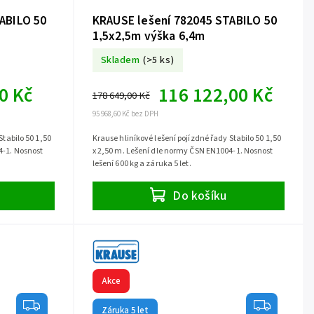
ABILO 50
KRAUSE lešení 782045 STABILO 50
1,5x2,5m výška 6,4m
Skladem
(>5 ks)
0 Kč
116 122,00 Kč
178 649,00 Kč
95 968,60 Kč bez DPH
Stabilo 50 1,50
Krause hliníkové lešení pojízdné řady Stabilo 50 1,50
4-1. Nosnost
x 2,50 m. Lešení dle normy ČSN EN1004-1. Nosnost
lešení 600 kg a záruka 5 let.
Do košíku
Akce
Záruka 5 let