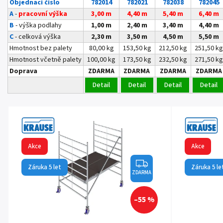
Objednací číslo
782014
782021
782038
782045
A
-
pracovní výška
3,00 m
4,40 m
5,40 m
6,40 m
B
- výška podlahy
1,00 m
2,40 m
3,40 m
4,40 m
C
- celková výška
2,30 m
3,50 m
4,50 m
5,50 m
Hmotnost bez palety
80,00 kg
153,50 kg
212,50 kg
251,50 kg
Hmotnost včetně palety
100,00 kg
173,50 kg
232,50 kg
271,50 kg
Doprava
ZDARMA
ZDARMA
ZDARMA
ZDARMA
Detail
Detail
Detail
Detail
Akce
Akce
Záruka 5 let
Záruka 5 le
ZDARMA
–55 %