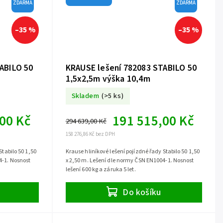
ZDARMA
ZDARMA
–35 %
–35 %
ABILO 50
KRAUSE lešení 782083 STABILO 50
1,5x2,5m výška 10,4m
Skladem
(>5 ks)
00 Kč
191 515,00 Kč
294 639,00 Kč
158 276,86 Kč bez DPH
Stabilo 50 1,50
Krause hliníkové lešení pojízdné řady Stabilo 50 1,50
4-1. Nosnost
x 2,50 m. Lešení dle normy ČSN EN1004-1. Nosnost
lešení 600 kg a záruka 5 let.
Do košíku