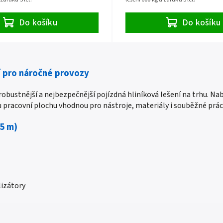
Do košíku
Do košíku
ní pro náročné provozy
robustnější a nejbezpečnější pojízdná hliníková lešení na trhu. Na
 pracovní plochu vhodnou pro nástroje, materiály i souběžné práce
,5 m)
lizátory