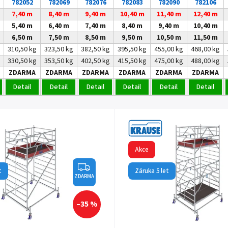
782052
782069
782076
782083
782090
782106
7,40 m
8,40 m
9,40 m
10,40 m
11,40 m
12,40 m
5,40 m
6,40 m
7,40 m
8,40 m
9,40 m
10,40 m
6,50 m
7,50 m
8,50 m
9,50 m
10,50 m
11,50 m
310,50 kg
323,50 kg
382,50 kg
395,50 kg
455,00 kg
468,00 kg
330,50 kg
353,50 kg
402,50 kg
415,50 kg
475,00 kg
488,00 kg
ZDARMA
ZDARMA
ZDARMA
ZDARMA
ZDARMA
ZDARMA
Detail
Detail
Detail
Detail
Detail
Detail
Akce
t
Záruka 5 let
ZDARMA
–35 %