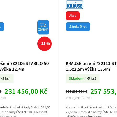
Akce
t
Záruka 5 let
ZDARMA
–35 %
šení 782106 STABILO 50
KRAUSE lešení 782113 ST
výška 12,4m
1,5x2,5m výška 13,4m
(>5 ks)
Skladem
(>5 ks)
231 456,00 Kč
257 553,
č
396 235,00 Kč
z DPH
212 853,72 Kč bez DPH
é lešení pojízdné řady Stabilo 50 1,50
Krause hliníkové lešení pojízdné řady 
ní dle normy ČSN EN1004-1. Nosnost
x 2,50 m. Lešení dle normy ČSN EN100
 záruka 5 let.
lešení 600 kg a záruka 5 let.