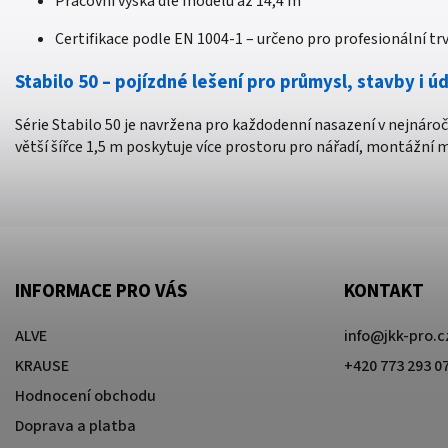
Pracovní výška dle modelu až 14,4 m
Certifikace podle EN 1004-1 – určeno pro profesionální trv
Stabilo 50 – pojízdné lešení pro průmysl, stavby i ú
Série Stabilo 50 je navržena pro každodenní nasazení v nejnároč
větší šířce 1,5 m poskytuje více prostoru pro nářadí, montážní 
INFORMACE PRO VÁS
KONTAKT
ALVE
info
@
jkk-pro.c
KRAUSE
+420 773 293 0
Hodnocení obchodu
Doprava a platba