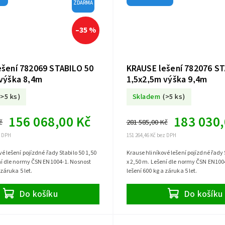
ZDARMA
–35 %
šení 782069 STABILO 50
KRAUSE lešení 782076 ST
výška 8,4m
1,5x2,5m výška 9,4m
(>5 ks)
Skladem
(>5 ks)
156 068,00 Kč
183 030,
č
281 585,00 Kč
z DPH
151 264,46 Kč bez DPH
é lešení pojízdné řady Stabilo 50 1,50
Krause hliníkové lešení pojízdné řady 
ní dle normy ČSN EN1004-1. Nosnost
x 2,50 m. Lešení dle normy ČSN EN100
 záruka 5 let.
lešení 600 kg a záruka 5 let.
Do košíku
Do košíku