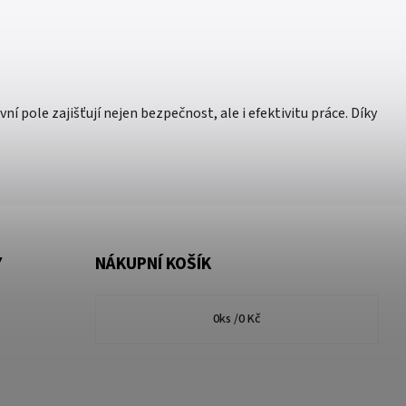
 pole zajišťují nejen bezpečnost, ale i efektivitu práce. Díky
Y
NÁKUPNÍ KOŠÍK
0
ks /
0 Kč