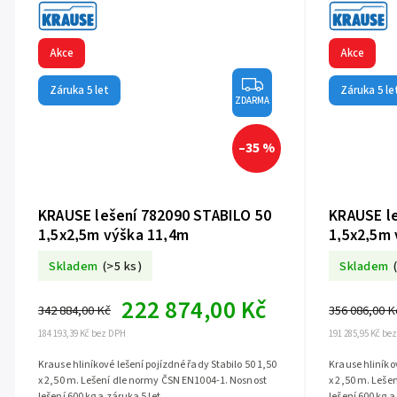
Akce
Akce
Záruka 5 let
Záruka 5 le
ZDARMA
–35 %
KRAUSE lešení 782090 STABILO 50
KRAUSE le
1,5x2,5m výška 11,4m
1,5x2,5m 
Skladem
(>5 ks)
Skladem
222 874,00 Kč
342 884,00 Kč
356 086,00 K
184 193,39 Kč bez DPH
191 285,95 Kč be
Krause hliníkové lešení pojízdné řady Stabilo 50 1,50
Krause hliníkov
x 2,50 m. Lešení dle normy ČSN EN1004-1. Nosnost
x 2,50 m. Leše
lešení 600 kg a záruka 5 let.
lešení 600 kg a