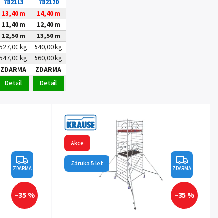
782113
782120
13,40 m
14,40 m
11,40 m
12,40 m
12,50 m
13,50 m
527,00 kg
540,00 kg
547,00 kg
560,00 kg
ZDARMA
ZDARMA
Detail
Detail
Akce
Záruka 5 let
ZDARMA
ZDARMA
–35 %
–35 %