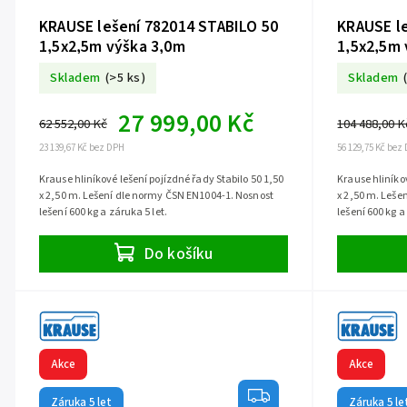
KRAUSE lešení 782014 STABILO 50
KRAUSE le
1,5x2,5m výška 3,0m
1,5x2,5m 
Skladem
(>5 ks)
Skladem
27 999,00 Kč
62 552,00 Kč
104 488,00 K
23 139,67 Kč bez DPH
56 129,75 Kč bez
Krause hliníkové lešení pojízdné řady Stabilo 50 1,50
Krause hliníkov
x 2,50 m. Lešení dle normy ČSN EN1004-1. Nosnost
x 2,50 m. Leše
lešení 600 kg a záruka 5 let.
lešení 600 kg a
Do košíku
Akce
Akce
Záruka 5 let
Záruka 5 le