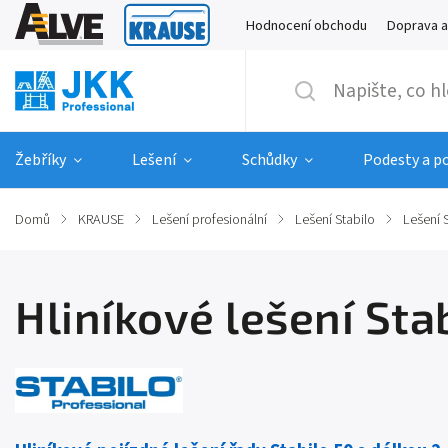
Hodnocení obchodu
Doprava a
Žebříky
Lešení
Schůdky
Podesty a p
Domů
/
KRAUSE
/
Lešení profesionální
/
Lešení Stabilo
/
Lešení 
Hliníkové lešení Sta