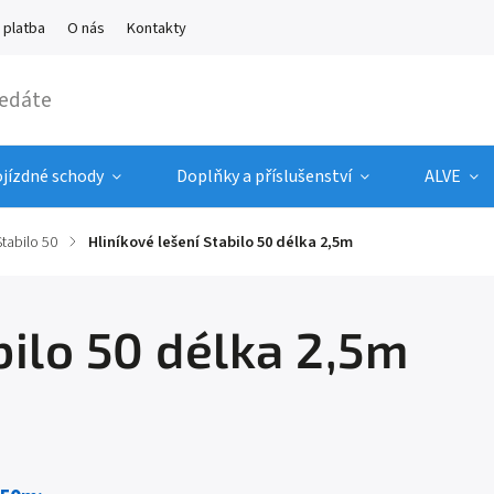
 platba
O nás
Kontakty
ojízdné schody
Doplňky a příslušenství
ALVE
Stabilo 50
/
Hliníkové lešení Stabilo 50 délka 2,5m
bilo 50 délka 2,5m