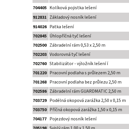
704405
Kolíková pojistka lešení
912831
Základový nosník lešení
914026
Patka lešení
702845
Úhlopříčná tyč lešení
702500
Zábradelní rám 0,53 x 2,50 m
702203
Vodorovná tyč lešení
702760
Stabilizátor - výložník lešení í
701220
Pracovní podlaha s průlezem 2,50 m
701268
Pracovní podlaha bez průlezu 2,50 m
702586
Zábradelní rám GUARDMATIC 2,50 m
703729
Podélná okopová zarážka 2,50 x 0,15 m
703750
Příčná okopová zarážka 1,50 x 0,15 m
704177
Pojezdový nosník lešení
705198
Svislý rám 1,00 x 1,50 m