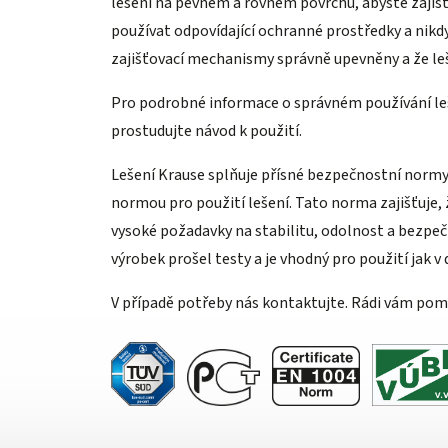
lešení na pevném a rovném povrchu, abyste zajistil
používat odpovídající ochranné prostředky a nikdy
zajišťovací mechanismy správně upevněny a že leš
Pro podrobné informace o správném používání leš
prostudujte návod k použití.
Lešení Krause splňuje přísné bezpečnostní normy
normou pro použití lešení. Tato norma zajišťuje, 
vysoké požadavky na stabilitu, odolnost a bezpeč
výrobek prošel testy a je vhodný pro použití jak v
V případě potřeby nás kontaktujte. Rádi vám po