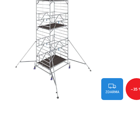
–35
ZDARMA