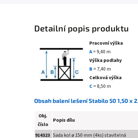
Detailní popis produktu
Pracovní výška
A
= 9,40 m
Výška podlahy
B
= 7,40 m
Celková výška
C
= 8,50 m
Obsah balení lešení Stabilo 50 1,50 x 
Obj.
Popis dílu
číslo
914323
Sada kol
ø 150 mm (4ks) stavitelná