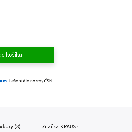
do košíku
50 m.
Lešení dle normy ČSN
oubory (3)
Značka
KRAUSE