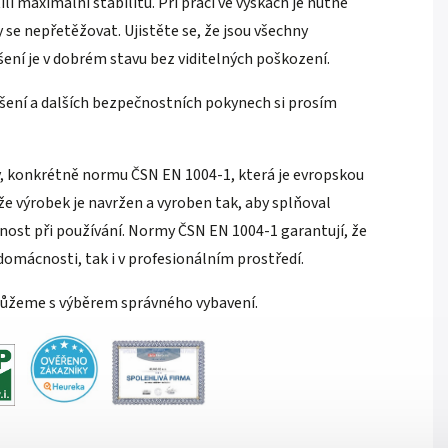
i maximální stabilitu. Při práci ve výškách je nutné
 se nepřetěžovat. Ujistěte se, že jsou všechny
ení je v dobrém stavu bez viditelných poškození.
ení a dalších bezpečnostních pokynech si prosím
, konkrétně normu ČSN EN 1004-1, která je evropskou
že výrobek je navržen a vyroben tak, aby splňoval
nost při používání. Normy ČSN EN 1004-1 garantují, že
 domácnosti, tak i v profesionálním prostředí.
můžeme s výběrem správného vybavení.