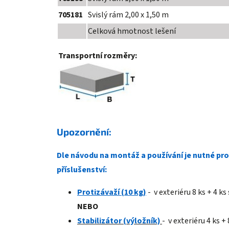
705181
Svislý rám 2,00 x 1,50 m
Celková hmotnost lešení
Transportní rozměry:
Upozornění:
Dle návodu na montáž a používání je nutné pro
příslušenství:
Protizávaží (10 kg)
- v exteriéru 8 ks + 4 ks
NEBO
Stabil
izátor
(výložník)
- v exteriéru 4 ks + 