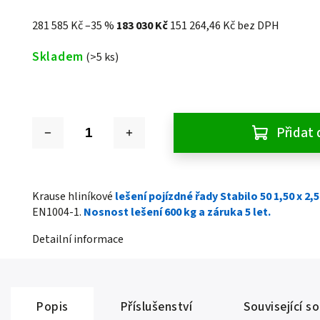
281 585 Kč
–35 %
183 030 Kč
151 264,46 Kč bez DPH
Skladem
(>5 ks)
Přidat 
Krause hliníkové
lešení pojízdné řady Stabilo 50 1,50 x 2,
EN1004-1.
Nosnost lešení 600 kg a záruka 5 let.
Detailní informace
Popis
Příslušenství
Související s