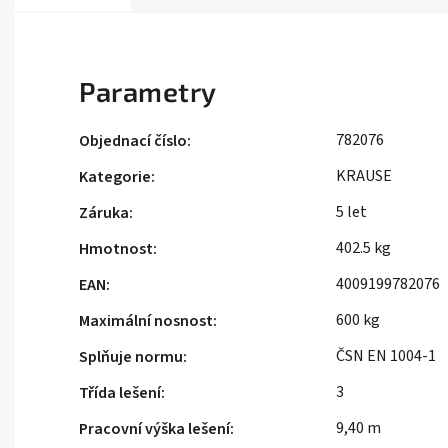
Parametry
782076
Objednací číslo
:
KRAUSE
Kategorie
:
5 let
Záruka
:
402.5 kg
Hmotnost
:
4009199782076
EAN
:
600 kg
Maximální nosnost
:
ČSN EN 1004-1
Splňuje normu
:
3
Třída lešení
:
9,40 m
Pracovní výška lešení
: