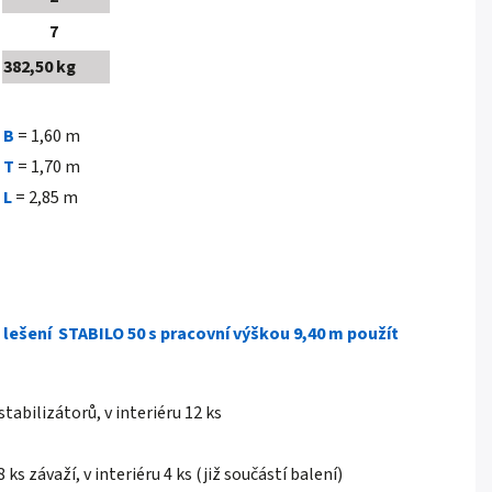
7
382,50 kg
B
= 1,60 m
T
= 1,70 m
L
= 2,85 m
 lešení STABILO 50 s pracovní výškou 9,40 m použít
 stabilizátorů, v interiéru 12 ks
8 ks závaží, v interiéru 4 ks (již součástí balení)