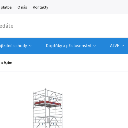
 platba
O nás
Kontakty
ojízdné schody
Doplňky a příslušenství
ALVE
ka 9,4m