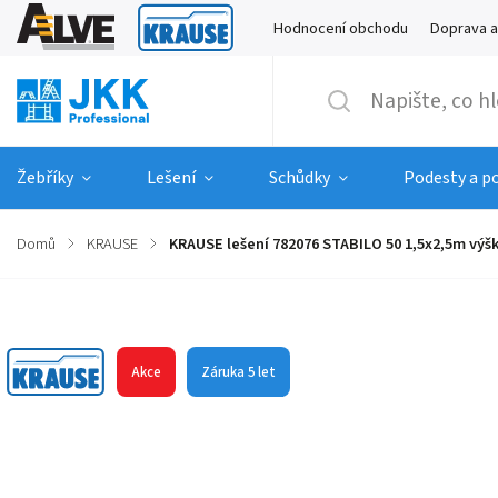
Hodnocení obchodu
Doprava a
Žebříky
Lešení
Schůdky
Podesty a p
Domů
/
KRAUSE
/
KRAUSE lešení 782076 STABILO 50 1,5x2,5m výš
Značka:
KRAUSE
Akce
Záruka 5 let