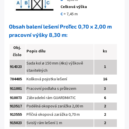
Celková výška
C
= 7,45 m
Obsah balení lešení ProTec 0,70 x 2,00 m
pracovní výšky 8,30 m:
Obj.
Popis dílu
ks
číslo
Sada kol
ø 150 mm (4ks) výškově
914323
1
stavitelných
704405
Kolíková pojistka lešení
16
911001
Pracovní podlaha s průlezem
3
910073
Zábradelní rám GUARDMATIC
6
913517
Podélná okopová zarážka 2,00 m
2
913555
Příčná okopová zarážka 0,70 m
2
915023
Svislý rám lešení 1 m
2