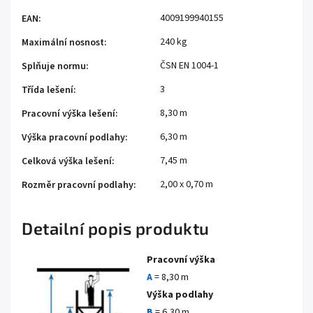
4009199940155
EAN
:
240 kg
Maximální nosnost
:
ČSN EN 1004-1
Splňuje normu
:
3
Třída lešení
:
8,30 m
Pracovní výška lešení
:
6,30 m
Výška pracovní podlahy
:
7,45 m
Celková výška lešení
:
2,00 x 0,70 m
Rozměr pracovní podlahy
:
Detailní popis produktu
Pracovní výška
A
= 8,30 m
Výška podlahy
B
= 6,30 m