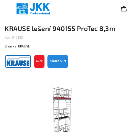
KRAUSE lešení 940155 ProTec 8,3m
Kód:
940155
Značka:
KRAUSE
Akce
Záruka 5 let