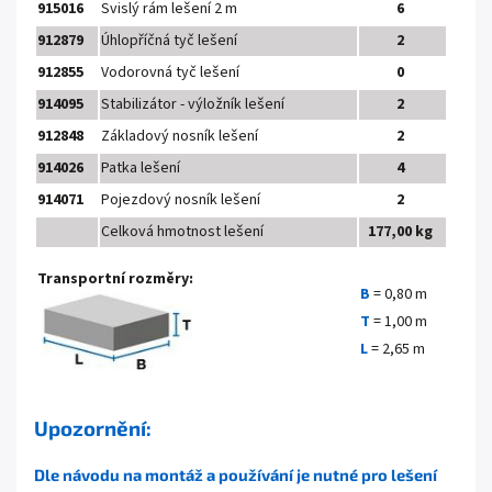
915016
Svislý rám lešení 2 m
6
912879
Úhlopříčná tyč lešení
2
912855
Vodorovná tyč lešení
0
914095
Stabilizátor - výložník lešení
2
912848
Základový nosník lešení
2
914026
Patka lešení
4
914071
Pojezdový nosník lešení
2
Celková hmotnost lešení
177,00 kg
Transportní rozměry:
B
= 0,80 m
T
= 1,00 m
L
= 2,65 m
Upozornění:
Dle návodu na montáž a používání je nutné pro lešení