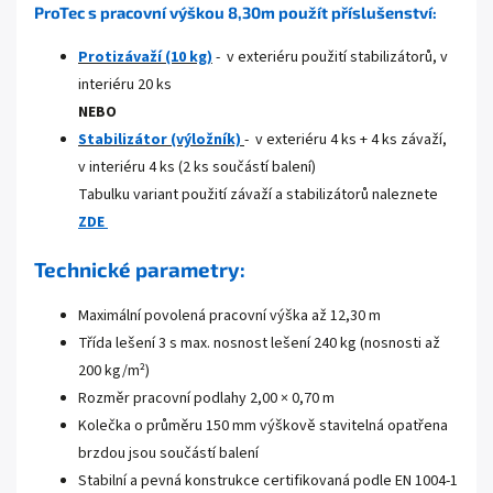
ProTec s pracovní výškou 8,30m použít příslušenství:
Protizávaží (10 kg)
- v exteriéru použití stabilizátorů, v
interiéru 20 ks
NEBO
Stabil
izátor
(výložník)
- v exteriéru 4 ks + 4 ks závaží,
v interiéru 4 ks (2 ks součástí balení)
Tabulku variant použití závaží a stabilizátorů naleznete
ZDE
Technické parametry:
Maximální povolená pracovní výška až 12,30 m
Třída lešení 3 s max. nosnost lešení 240 kg (nosnosti až
200 kg/m²)
Rozměr pracovní podlahy 2,00 × 0,70 m
Kolečka o průměru 150 mm výškově stavitelná opatřena
brzdou jsou součástí balení
Stabilní a pevná konstrukce certifikovaná podle EN 1004-1