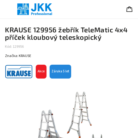
KRAUSE 129956 žebřík TeleMatic 4x4
příček kloubový teleskopický
Kód:
129956
Značka:
KRAUSE
Akce
Záruka 5 let