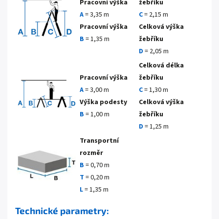
Pracovní výška
žebříku
A
= 3,35 m
C
= 2,15 m
Pracovní výška
Celková výška
B
= 1,35 m
žebříku
D
= 2,05 m
Celková délka
Pracovní výška
žebříku
A
= 3,00 m
C
=
1,30 m
Výška podesty
Celková výška
B
= 1,00 m
žebříku
D
= 1,25 m
Transportní
rozměr
B
=
0,70 m
T
=
0,20 m
L
= 1,35 m
Technické parametry: