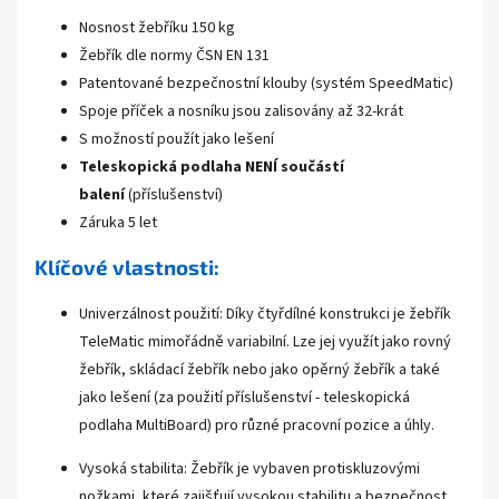
Nosnost žebříku 150 kg
Žebřík dle normy ČSN EN 131
Patentované bezpečnostní klouby (systém SpeedMatic)
Spoje příček a nosníku jsou zalisovány až 32-krát
S možností použít jako lešení
Teleskopická podlaha NENÍ součástí
balení
(příslušenství)
Záruka 5 let
Klíčové vlastnosti:
Univerzálnost použití: Díky čtyřdílné konstrukci je žebřík
TeleMatic mimořádně variabilní. Lze jej využít jako rovný
žebřík, skládací žebřík nebo jako opěrný žebřík a také
jako lešení (za použití příslušenství - teleskopická
podlaha MultiBoard) pro různé pracovní pozice a úhly.
Vysoká stabilita: Žebřík je vybaven protiskluzovými
nožkami, které zajišťují vysokou stabilitu a bezpečnost