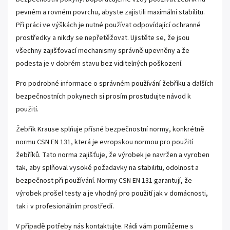
pevném a rovném povrchu, abyste zajistili maximální stabilitu.
Při práci ve výškách je nutné používat odpovídající ochranné
prostředky a nikdy se nepřetěžovat. Ujistěte se, že jsou
všechny zajišťovací mechanismy správně upevněny a že
podesta je v dobrém stavu bez viditelných poškození.
Pro podrobné informace o správném používání žebříku a dalších
bezpečnostních pokynech si prosím prostudujte návod k
použití.
Žebřík Krause splňuje přísné bezpečnostní normy, konkrétně
normu CSN EN 131, která je evropskou normou pro použití
žebříků. Tato norma zajišťuje, že výrobek je navržen a vyroben
tak, aby splňoval vysoké požadavky na stabilitu, odolnost a
bezpečnost při používání. Normy CSN EN 131 garantují, že
výrobek prošel testy a je vhodný pro použití jak v domácnosti,
tak i v profesionálním prostředí.
V případě potřeby nás kontaktujte. Rádi vám pomůžeme s