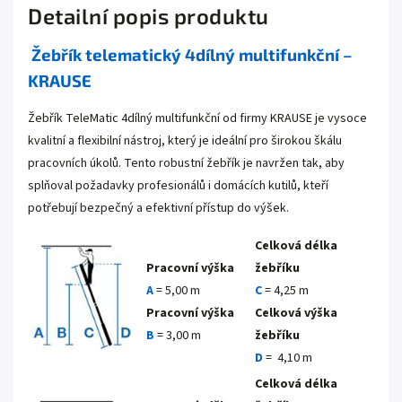
Detailní popis produktu
Žebřík telematický 4dílný multifunkční –
KRAUSE
Žebřík TeleMatic 4dílný multifunkční od firmy KRAUSE je vysoce
kvalitní a flexibilní nástroj, který je ideální pro širokou škálu
pracovních úkolů. Tento robustní žebřík je navržen tak, aby
splňoval požadavky profesionálů i domácích kutilů, kteří
potřebují bezpečný a efektivní přístup do výšek.
Celková délka
Pracovní výška
žebříku
A
= 5,00 m
C
= 4,25 m
Pracovní výška
Celková výška
B
= 3,00 m
žebříku
D
= 4,10 m
Celková délka