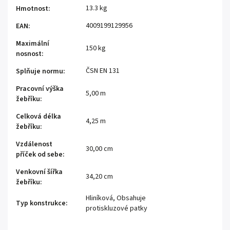
13.3 kg
Hmotnost
:
4009199129956
EAN
:
Maximální
150 kg
nosnost
:
ČSN EN 131
Splňuje normu
:
Pracovní výška
5,00 m
žebříku
:
Celková délka
4,25 m
žebříku
:
Vzdálenost
30,00 cm
příček od sebe
:
Venkovní šířka
34,20 cm
žebříku
:
Hliníková, Obsahuje
Typ konstrukce
:
protiskluzové patky