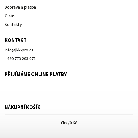
Doprava a platba
O nás
Kontakty
KONTAKT
info
@
jkk-pro.cz
+420 773 293 073
PŘIJÍMÁME ONLINE PLATBY
NÁKUPNÍ KOŠÍK
0
ks /
0 Kč