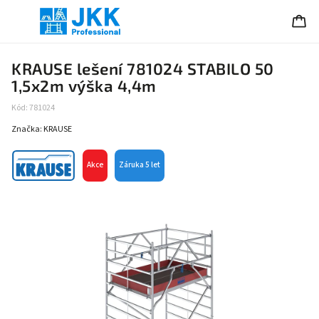
KRAUSE lešení 781024 STABILO 50
1,5x2m výška 4,4m
Kód:
781024
Značka:
KRAUSE
Akce
Záruka 5 let