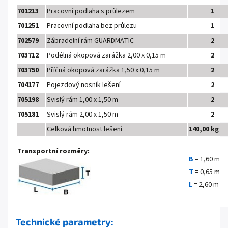
701213
Pracovní podlaha s průlezem
1
701251
Pracovní podlaha bez průlezu
1
702579
Zábradelní rám GUARDMATIC
2
703712
Podélná okopová zarážka 2,00 x 0,15 m
2
703750
Příčná okopová zarážka 1,50 x 0,15 m
2
704177
Pojezdový nosník lešení
2
705198
Svislý rám 1,00 x 1,50 m
2
705181
Svislý rám 2,00 x 1,50 m
2
Celková hmotnost lešení
140,00 kg
Transportní rozměry:
B
= 1,60 m
T
= 0,65 m
L
= 2,60 m
Technické parametry: