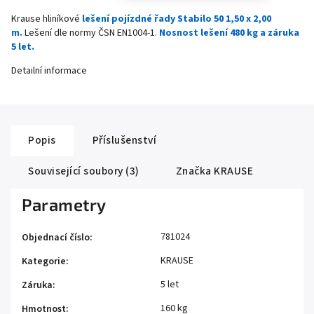
Krause hliníkové
lešení pojízdné řady Stabilo 50 1,50 x 2,00
m.
Lešení dle normy ČSN EN1004-1.
Nosnost lešení 480 kg a záruka
5 let.
Detailní informace
Popis
Příslušenství
Související soubory (3)
Značka
KRAUSE
Parametry
781024
Objednací číslo
:
KRAUSE
Kategorie
:
5 let
Záruka
:
160 kg
Hmotnost
: