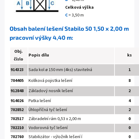
Celková výška
C
= 3,50 m
Obsah balení lešení Stabilo 50 1,50 x 2,00 m
pracovní výšky 4,40 m:
Obj.
Popis dílu
ks
číslo
914323
Sada kol
ø 150 mm (4ks) stavitelná
1
704405
Kolíková pojistka lešení
8
912848
Základový nosník lešení
2
914026
Patka lešení
4
702852
Úhlopříčná tyč lešení
2
702517
Zábradelní rám 0,53 x 2,00 m
0
702210
Vodorovná tyč lešení
0
702760
Stabilizátor - výložník lešení í
0