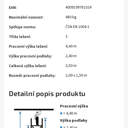
4009199781024
EAN
:
480 kg
Maximální nosnost
:
ČSN EN 1004-1
Splňuje normu
:
3
Třída lešení
:
4,40 m
Pracovní výška lešení
:
2,40 m
Výška pracovní podlahy
:
3,50 m
Celková výška lešení
:
2,00 x 1,50 m
Rozměr pracovní podlahy
:
Detailní popis produktu
Pracovní výška
A
= 4,40 m
Výška podlahy
B
= 2,40 m