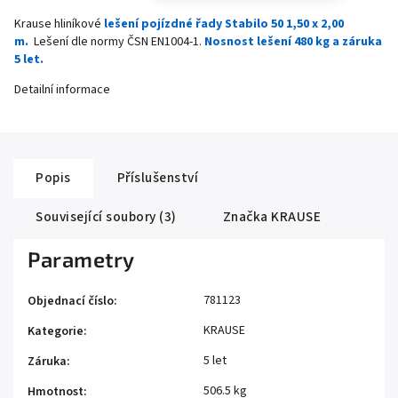
Krause hliníkové
lešení pojízdné řady Stabilo 50 1,50 x 2,00
m.
Lešení dle normy ČSN EN1004-1.
Nosnost lešení 480 kg a záruka
5 let.
Detailní informace
Popis
Příslušenství
Související soubory (3)
Značka
KRAUSE
Parametry
781123
Objednací číslo
:
KRAUSE
Kategorie
:
5 let
Záruka
:
506.5 kg
Hmotnost
: