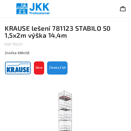
KRAUSE lešení 781123 STABILO 50
1,5x2m výška 14,4m
Kód:
781123
Značka:
KRAUSE
Akce
Záruka 5 let