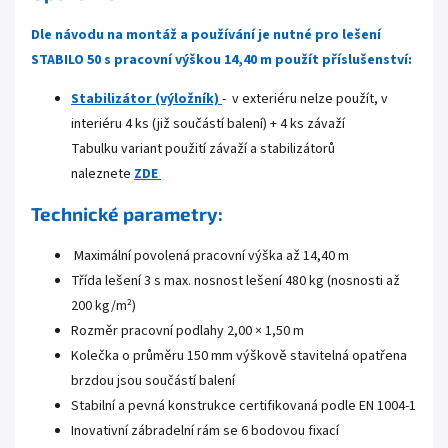
Dle návodu na montáž a používání je nutné pro lešení
STABILO 50 s pracovní výškou 14,40 m použít příslušenství:
Stabil
izátor
(výložník)
- v exteriéru nelze použít, v
interiéru 4 ks (již součástí balení) + 4 ks závaží
Tabulku variant použití závaží a stabilizátorů
naleznete
ZDE
Technické parametry:
Maximální povolená pracovní výška až 14,40 m
Třída lešení 3 s max. nosnost lešení 480 kg (nosnosti až
200 kg/m²)
Rozměr pracovní podlahy 2,00 × 1,50 m
Kolečka o průměru 150 mm výškově stavitelná opatřena
brzdou jsou součástí balení
Stabilní a pevná konstrukce certifikovaná podle EN 1004-1
Inovativní zábradelní rám se 6 bodovou fixací