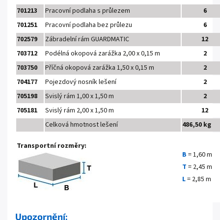
701213
Pracovní podlaha s průlezem
6
701251
Pracovní podlaha bez průlezu
6
702579
Zábradelní rám GUARDMATIC
12
703712
Podélná okopová zarážka 2,00 x 0,15 m
2
703750
Příčná okopová zarážka 1,50 x 0,15 m
2
704177
Pojezdový nosník lešení
2
705198
Svislý rám 1,00 x 1,50 m
2
705181
Svislý rám 2,00 x 1,50 m
12
Celková hmotnost lešení
486,50 kg
Transportní rozměry:
B
= 1,60 m
T
= 2,45 m
L
= 2,85 m
Upozornění: