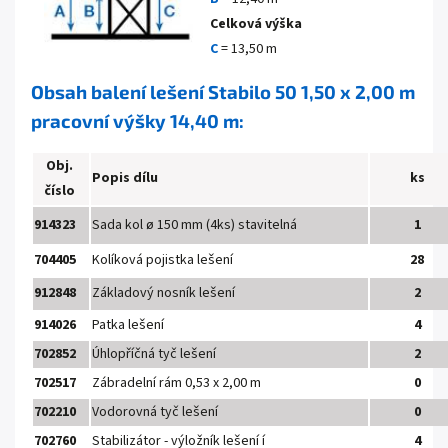
Celková výška
C
= 13,50 m
Obsah balení lešení Stabilo 50 1,50 x 2,00 m
pracovní výšky 14,40 m:
Obj.
Popis dílu
ks
číslo
914323
Sada kol
ø 150 mm (4ks) stavitelná
1
704405
Kolíková pojistka lešení
28
912848
Základový nosník lešení
2
914026
Patka lešení
4
702852
Úhlopříčná tyč lešení
2
702517
Zábradelní rám 0,53 x 2,00 m
0
702210
Vodorovná tyč lešení
0
702760
Stabilizátor - výložník lešení í
4