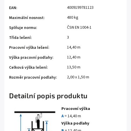
4009199781123
EAN
:
480 kg
Maximální nosnost
:
ČSN EN 1004-1
Splňuje normu
:
3
Třída lešení
:
14,40 m
Pracovní výška lešení
:
12,40 m
Výška pracovní podlahy
:
13,50 m
Celková výška lešení
:
2,00 x 1,50 m
Rozměr pracovní podlahy
:
Detailní popis produktu
Pracovní výška
A
= 14,40 m
Výška podlahy
B
= 12,40 m