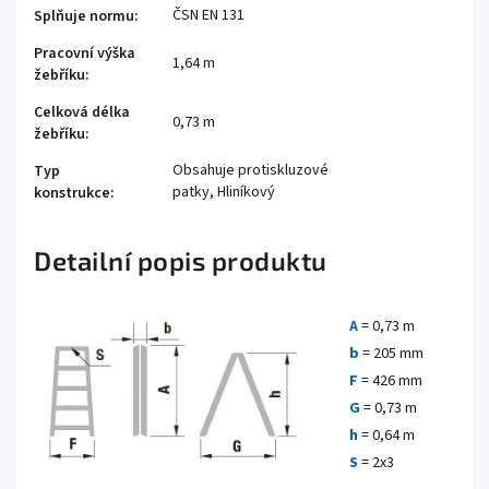
ČSN EN 131
Splňuje normu
:
Pracovní výška
1,64 m
žebříku
:
Celková délka
0,73 m
žebříku
:
Obsahuje protiskluzové
Typ
patky, Hliníkový
konstrukce
:
Detailní popis produktu
A
= 0,73 m
b
= 205 mm
F
= 426 mm
G
= 0,73 m
h
= 0,64 m
S
= 2x3