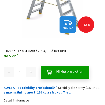
–12 %
ZDARMA
3 829 Kč
–12 %
3 369 Kč
2 784,30 Kč bez DPH
do 5 dní
Přidat do košíku
ALVE FORTE schůdky profesionální.
Schůdky
dle normy ČSN EN 131
s maximální nosností 150 kg a zárukou 7 let.
Detailní informace