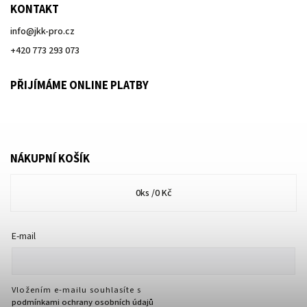
KONTAKT
info
@
jkk-pro.cz
+420 773 293 073
PŘIJÍMÁME ONLINE PLATBY
NÁKUPNÍ KOŠÍK
0
ks /
0 Kč
E-mail
Vložením e-mailu souhlasíte s
podmínkami ochrany osobních údajů