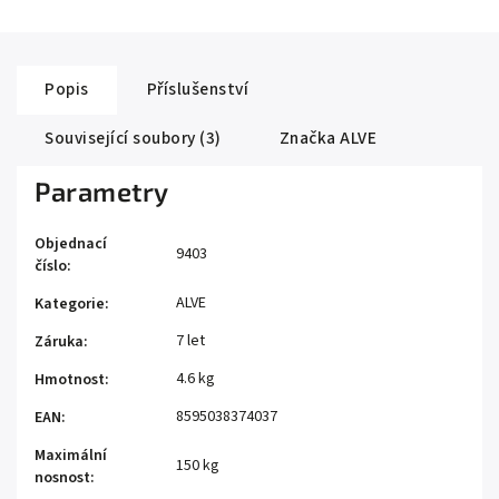
Popis
Příslušenství
Související soubory (3)
Značka
ALVE
Parametry
Objednací
9403
číslo
:
ALVE
Kategorie
:
7 let
Záruka
:
4.6 kg
Hmotnost
:
8595038374037
EAN
:
Maximální
150 kg
nosnost
: