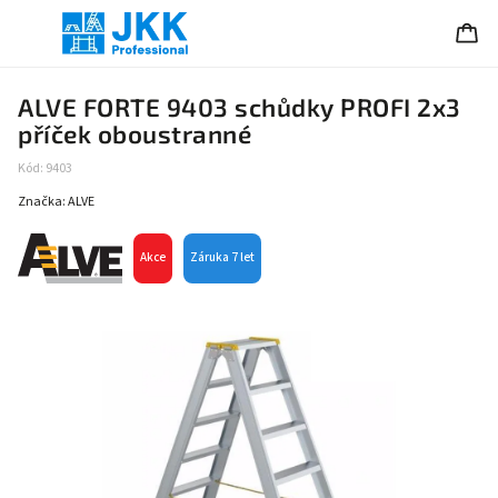
ALVE FORTE 9403 schůdky PROFI 2x3
příček oboustranné
Kód:
9403
Značka:
ALVE
Akce
Záruka 7 let